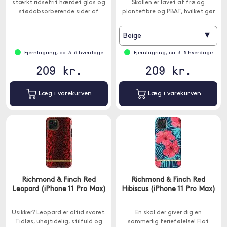
stærkt ridsefrit hærdet glas og
Skallen er lavet af frø og
stødabsorberende sider af
plantefibre og PBAT, hvilket gør
elastisk plastmateriale.
den helt fri for plast.
▾
Beige
Fjernlagring, ca. 3-8 hverdage
Fjernlagring, ca. 3-8 hverdage
209 kr.
209 kr.
Læg i varekurven
Læg i varekurven
Richmond & Finch Red
Richmond & Finch Red
Leopard (iPhone 11 Pro Max)
Hibiscus (iPhone 11 Pro Max)
Usikker? Leopard er altid svaret.
En skal der giver dig en
Tidløs, uhøjtidelig, stilfuld og
sommerlig feriefølelse! Flot