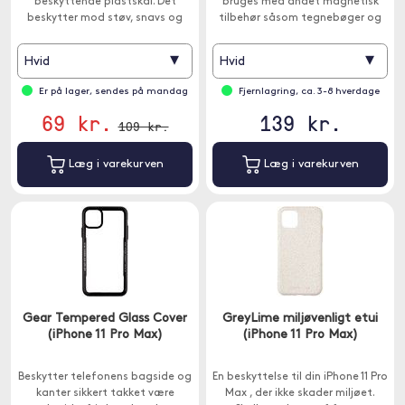
beskyttende plastskal. Det
bruges med andet magnetisk
beskytter mod støv, snavs og
tilbehør såsom tegnebøger og
ridser.
bilholdere.
▾
▾
Hvid
Hvid
Er på lager, sendes på mandag
Fjernlagring, ca. 3-8 hverdage
69 kr.
139 kr.
109 kr.
Læg i varekurven
Læg i varekurven
Gear Tempered Glass Cover
GreyLime miljøvenligt etui
(iPhone 11 Pro Max)
(iPhone 11 Pro Max)
Beskytter telefonens bagside og
En beskyttelse til din iPhone 11 Pro
kanter sikkert takket være
Max , der ikke skader miljøet.