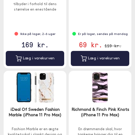
tilbyder i forhold til dens
størrelse en enestående
beskyttelse.
Ikke på lager, 2-6 uger
Er på lager, sendes på mandag
169 kr.
69 kr.
119 kr.
Læg i varekurven
Læg i varekurven
iDeal Of Sweden Fashion
Richmond & Finch Pink Knots
Marble (iPhone 11 Pro Max)
(iPhone 11 Pro Max)
Fashion Marble er en ægte
En drømmende skal, hvor
kvalitetsskal i slankt design og
tankerne bringer dig til en