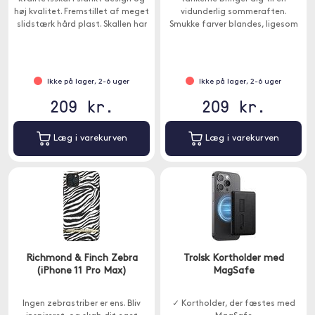
høj kvalitet. Fremstillet af meget
vidunderlig sommeraften.
slidstærk hård plast. Skallen har
Smukke farver blandes, ligesom
et marmor mønster, der er
ved solnedgang. Med 360 °
klassisk og tidløst.
beskyttelse for at beskytte mod
ulykker, når "livet sker".
Ikke på lager, 2-6 uger
Ikke på lager, 2-6 uger
209 kr.
209 kr.
Læg i varekurven
Læg i varekurven
Richmond & Finch Zebra
Trolsk Kortholder med
(iPhone 11 Pro Max)
MagSafe
Ingen zebrastriber er ens. Bliv
✓ Kortholder, der fæstes med