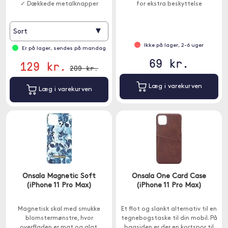
✓ Dækkede metalknapper
for ekstra beskyttelse
▾
Sort
Ikke på lager, 2-6 uger
Er på lager, sendes på mandag
69 kr.
129 kr.
209 kr.
Læg i varekurven
Læg i varekurven
Onsala Magnetic Soft
Onsala One Card Case
(iPhone 11 Pro Max)
(iPhone 11 Pro Max)
Magnetisk skal med smukke
Et flot og slankt alternativ til en
blomstermønstre, hvor
tegnebogstaske til din mobil. På
overfladen er mat og glat.
bagsiden er der en kortspor til