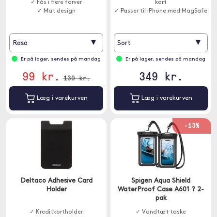
✓ Fås i flere farver
kort
✓ Mat design
✓ Passer til iPhone med MagSafe
▾
▾
Rosa
Sort
Er på lager, sendes på mandag
Er på lager, sendes på mandag
99 kr.
349 kr.
139 kr.
Læg i varekurven
Læg i varekurven
-13%
Deltaco Adhesive Card
Spigen Aqua Shield
Holder
WaterProof Case A601 ? 2-
pak
✓ Kreditkortholder
✓ Vandtæt taske