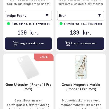
Skallen kan bruges med andet
kørekort eller kreditkort. Monter
magnetisk tilbehør såsom
din mobil i skallen for
tegnebøger og bilholdere.
beskyttelse og personlighed.
▾
▾
Indigo Peony
Brun
Fjernlagring, ca. 3-8 hverdage
Fjernlagring, ca. 3-8 hverdage
139 kr.
139 kr.
Læg i varekurven
Læg i varekurven
-37%
Gear Ultraslim (iPhone 11 Pro
Onsala Magnetic Marble
Max)
(iPhone 11 Pro Max)
Gear Ultraslim er en
Magnetisk skal med smukt
formtilpasset, ekstra tynd og
marmor mønster. Skallen kan