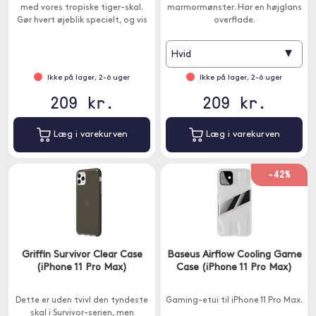
med vores tropiske tiger-skal.
marmormønster. Har en højglans
Gør hvert øjeblik specielt, og vis
overflade.
din indre tiger med den rene
magnetisme af denne skal.
▾
Hvid
Ikke på lager, 2-6 uger
Ikke på lager, 2-6 uger
209 kr.
209 kr.
Læg i varekurven
Læg i varekurven
-42%
Griffin Survivor Clear Case
Baseus Airflow Cooling Game
(iPhone 11 Pro Max)
Case (iPhone 11 Pro Max)
Dette er uden tvivl den tyndeste
Gaming-etui til iPhone 11 Pro Max.
skal i Survivor-serien, men