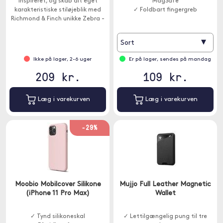
inspireret, og skab dit eget
MagSafe
karakteristiske stiløjeblik med
✓ Foldbart fingergreb
Richmond & Finch unikke Zebra -
mobilcover.
▾
Sort
Ikke på lager, 2-6 uger
Er på lager, sendes på mandag
209 kr.
109 kr.
Læg i varekurven
Læg i varekurven
-29%
Moobio Mobilcover Silikone
Mujjo Full Leather Magnetic
(iPhone 11 Pro Max)
Wallet
✓ Tynd silikoneskal
✓ Lettilgængelig pung til tre