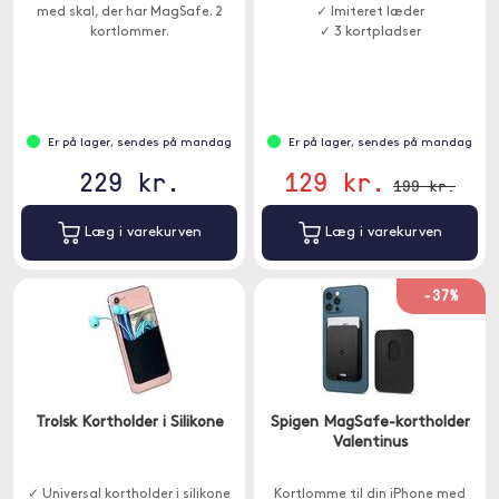
med skal, der har MagSafe. 2
✓ Imiteret læder
kortlommer.
✓ 3 kortpladser
Er på lager, sendes på mandag
Er på lager, sendes på mandag
229 kr.
129 kr.
199 kr.
Læg i varekurven
Læg i varekurven
-37%
Trolsk Kortholder i Silikone
Spigen MagSafe-kortholder
Valentinus
✓ Universal kortholder i silikone
Kortlomme til din iPhone med