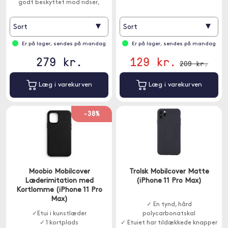
godt beskyttet mod ridser,
mærker og stød, som den kan
blive udsat for.
▾
▾
Sort
Sort
Er på lager, sendes på mandag
Er på lager, sendes på mandag
279 kr.
129 kr.
209 kr.
Læg i varekurven
Læg i varekurven
-38%
Moobio Mobilcover
Trolsk Mobilcover Matte
Læderimitation med
(iPhone 11 Pro Max)
Kortlomme (iPhone 11 Pro
Max)
✓ En tynd, hård
✓Etui i kunstlæder
polycarbonatskal
✓ 1 kortplads
✓ Etuiet har tildækkede knapper