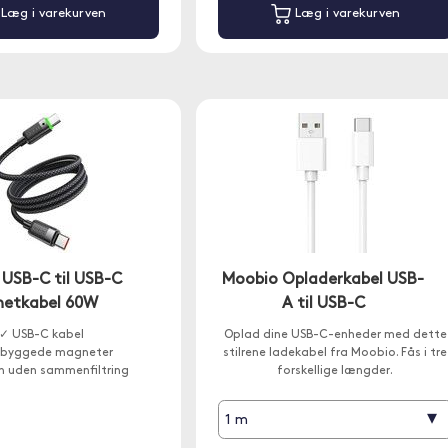
Læg i varekurven
Læg i varekurven
USB-C til USB-C
Moobio Opladerkabel USB-
etkabel 60W
A til USB-C
✓ USB-C kabel
Oplad dine USB-C-enheder med dette
dbyggede magneter
stilrene ladekabel fra Moobio. Fås i tre
n uden sammenfiltring
forskellige længder.
▾
1 m