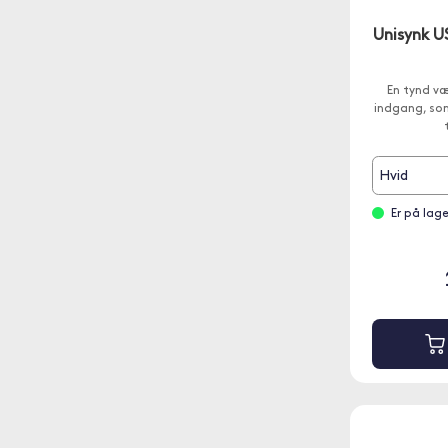
Unisynk U
En tynd v
indgang, som
Hvid
Er på lag