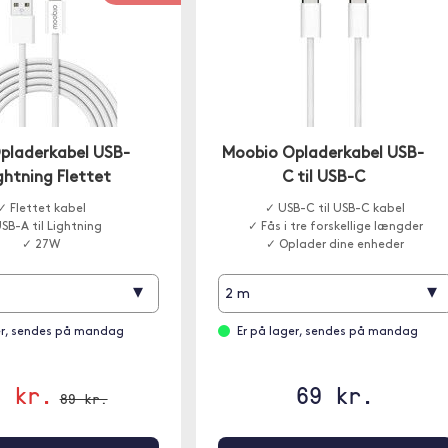
pladerkabel USB-
Moobio Opladerkabel USB-
ightning Flettet
C til USB-C
✓ Flettet kabel
✓ USB-C til USB-C kabel
SB-A til Lightning
✓ Fås i tre forskellige længder
✓ 27W
✓ Oplader dine enheder
▾
▾
2 m
er, sendes på mandag
Er på lager, sendes på mandag
9 kr.
69 kr.
89 kr.