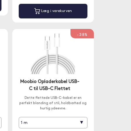
Læg i varekurven
-38%
Moobio Opladerkabel USB-
C til USB-C Flettet
Dette flettede USB-C-kabel er en
perfekt blanding af stil, holdbarhed og
hurtig ydeevne.
▾
1 m