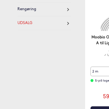
Rengøring
UDSALG
Moobio O
A til L
✓ U
2 m
Er på lag
5