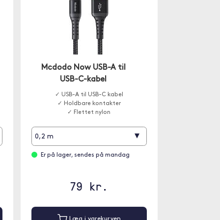
Mcdodo Now USB-A til
USB-C-kabel
✓ USB-A til USB-C kabel
✓ Holdbare kontakter
✓ Flettet nylon
▾
0,2 m
Er på lager, sendes på mandag
79 kr.
Læg i varekurven