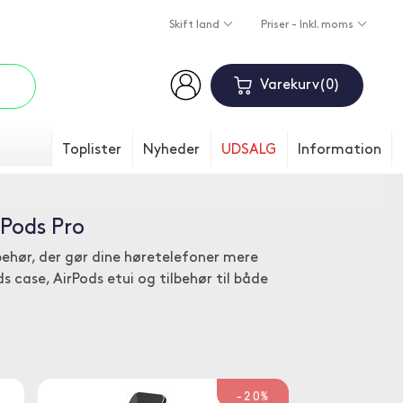
Skift land
Priser - Inkl. moms
Varekurv
0
Toplister
Nyheder
UDSALG
Information
rPods Pro
ilbehør, der gør dine høretelefoner mere
 case, AirPods etui og tilbehør til både
-20%