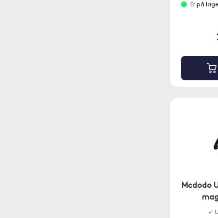
Er på lag
Mcdodo US
mag
✓ U