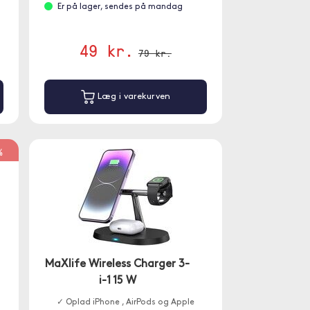
Er på lager, sendes på mandag
49 kr.
79 kr.
Læg i varekurven
%
MaXlife Wireless Charger 3-
i-1 15 W
✓ Oplad iPhone , AirPods og Apple