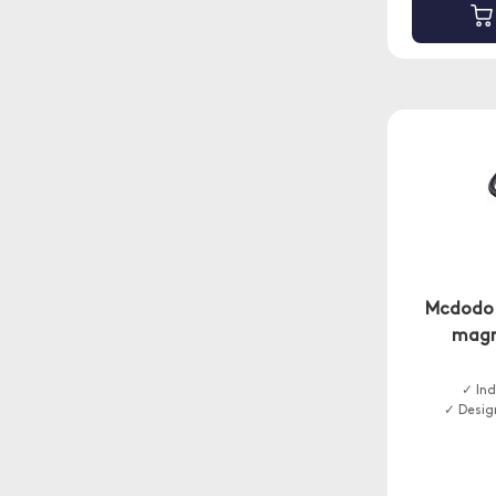
Mcdodo 
magn
✓ In
✓ Desig