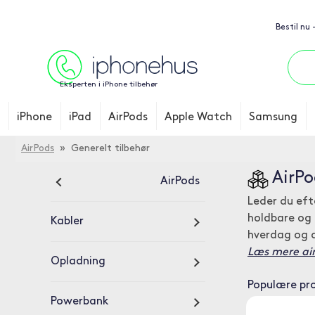
Bestil nu
Eksperten i iPhone tilbehør
iPhone
iPad
AirPods
Apple Watch
Samsung
AirPods
» Generelt tilbehør
AirPo
AirPods
Leder du efte
holdbare og 
Kabler
hverdag og a
Læs mere airP
Opladning
Populære pr
Powerbank