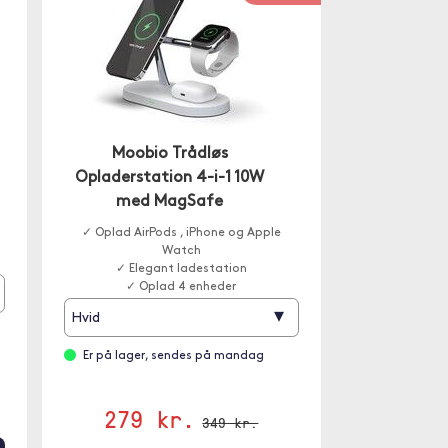
Moobio Trådløs
Opladerstation 4-i-1 10W
med MagSafe
✓ Oplad AirPods , iPhone og Apple
Watch
✓ Elegant ladestation
✓ Oplad 4 enheder
▾
Hvid
Er på lager, sendes på mandag
279 kr.
349 kr.