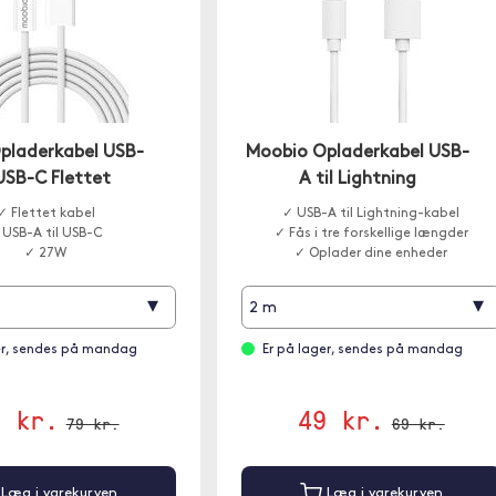
pladerkabel USB-
Moobio Opladerkabel USB-
 USB-C Flettet
A til Lightning
✓ Flettet kabel
✓ USB-A til Lightning-kabel
 USB-A til USB-C
✓ Fås i tre forskellige længder
✓ 27W
✓ Oplader dine enheder
▾
▾
2 m
er, sendes på mandag
Er på lager, sendes på mandag
9 kr.
49 kr.
79 kr.
69 kr.
Læg i varekurven
Læg i varekurven