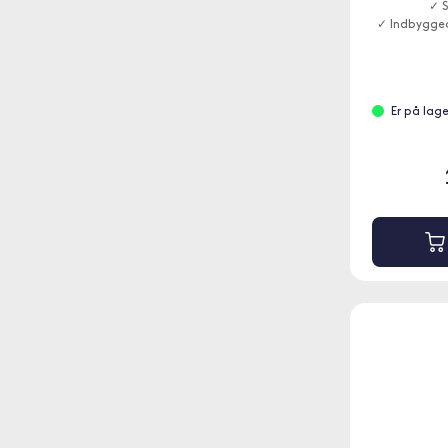
✓ S
✓ Indbygged
Er på lag