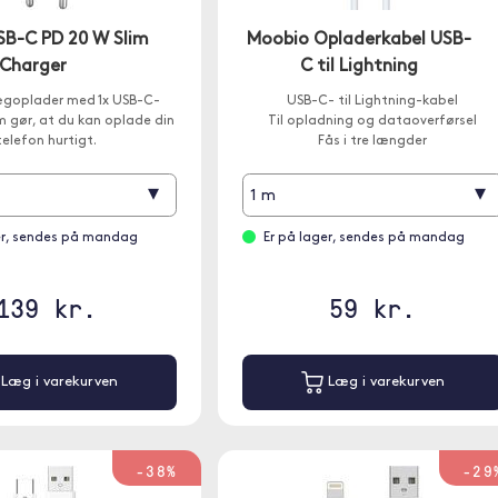
SB-C PD 20 W Slim
Moobio Opladerkabel USB-
Charger
C til Lightning
ægoplader med 1x USB-C-
USB-C- til Lightning-kabel
 gør, at du kan oplade din
Til opladning og dataoverførsel
telefon hurtigt.
Fås i tre længder
▾
▾
1 m
er, sendes på mandag
Er på lager, sendes på mandag
139 kr.
59 kr.
Læg i varekurven
Læg i varekurven
-38%
-29