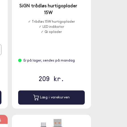
SiGN trådløs hurtigoplader
15W
✓ Trådløs 15W hurtigoplader
✓ LED indikator
✓ Qi oplader
Er på lager, sendes på mandag
209 kr.
Læg i varekurven
%