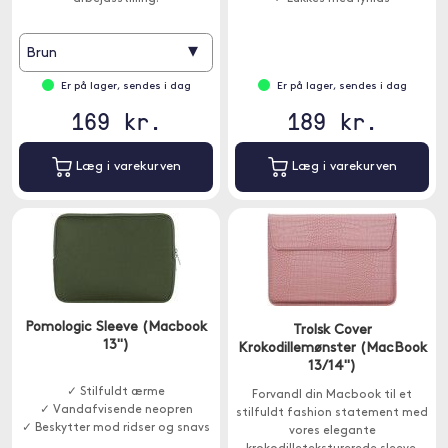
▾
Brun
Er på lager, sendes i dag
Er på lager, sendes i dag
169 kr.
189 kr.
Læg i varekurven
Læg i varekurven
Pomologic Sleeve (Macbook
Trolsk Cover
13")
Krokodillemønster (MacBook
13/14")
✓ Stilfuldt ærme
Forvandl din Macbook til et
✓ Vandafvisende neopren
stilfuldt fashion statement med
✓ Beskytter mod ridser og snavs
vores elegante