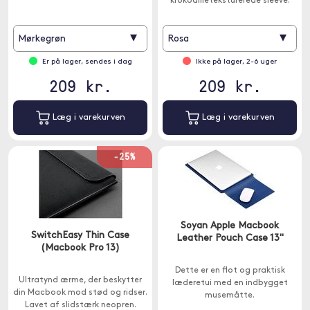
krokodilleteksturerede sleeve.
▾
▾
Mørkegrøn
Rosa
Er på lager, sendes i dag
Ikke på lager, 2-6 uger
209 kr.
209 kr.
Læg i varekurven
Læg i varekurven
-25%
Soyan Apple Macbook
SwitchEasy Thin Case
Leather Pouch Case 13"
(Macbook Pro 13)
Dette er en flot og praktisk
Ultratynd ærme, der beskytter
læderetui med en indbygget
din Macbook mod stød og ridser.
musemåtte.
Lavet af slidstærk neopren.