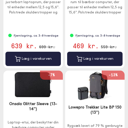
justerbart laptoprum, der passer
rum til bærbar computer, der
til enheder mellem 12,5 og 15,6".
passer til enheder mellem 12,5 og
Polstrede skulderstropper og
15,6". Polstrede skulderstropper
ventileret rygpolstring sikrer
og ventileret rygpolstring sikrer
komfort, selv når du bærer en
komfort, selv når du bærer en
tung last.
tung last.
Fjernlagring, ca. 3-8 hverdage
Fjernlagring, ca. 3-8 hverdage
639 kr.
469 kr.
699 kr.
559 kr.
Læg i varekurven
Læg i varekurven
-7%
-13%
Onsala Glitter Sleeve (13-
Lowepro Trekker Lite BP 150
14")
(13")
Laptop-etui, der beskytter din
Rygsæk lavet af 79 % genbrugte
bærbare computer under