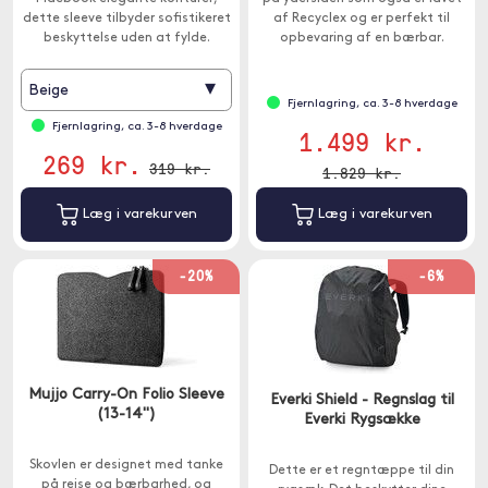
dette sleeve tilbyder sofistikeret
af Recyclex og er perfekt til
beskyttelse uden at fylde.
opbevaring af en bærbar.
▾
Beige
Fjernlagring, ca. 3-8 hverdage
Fjernlagring, ca. 3-8 hverdage
1.499 kr.
269 kr.
319 kr.
1.829 kr.
Læg i varekurven
Læg i varekurven
-20%
-6%
Mujjo Carry-On Folio Sleeve
Everki Shield - Regnslag til
(13-14")
Everki Rygsække
Skovlen er designet med tanke
Dette er et regntæppe til din
på rejse og bærbarhed, og