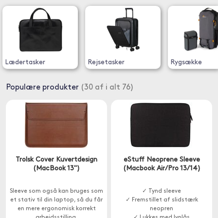
Lædertasker
Rejsetasker
Rygsække
Populære produkter
(30 af i alt 76)
Trolsk Cover Kuvertdesign
eStuff Neoprene Sleeve
(MacBook 13")
(Macbook Air/Pro 13/14)
Sleeve som også kan bruges som
✓ Tynd sleeve
et stativ til din laptop, så du får
✓ Fremstillet af slidstærk
en mere ergonomisk korrekt
neopren
arbejdsstilling.
✓ Lukkes med lynlås