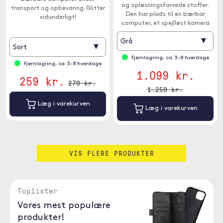
og opløsningsfarvede stoffer.
transport og opbevaring. Glitter
Den har plads til en bærbar
vidunderligt!
computer, et spejlløst kamera
med afgrødesensor med
▾
Grå
objektiv monteret plus 1-2 små
▾
Sort
objektiver.
Fjernlagring, ca. 3-8 hverdage
Fjernlagring, ca. 3-8 hverdage
1.099 kr.
259 kr.
279 kr.
1.259 kr.
Læg i varekurven
Læg i varekurven
VIS FLERE PRODUKTER
Toplister
Vores mest populære
produkter!