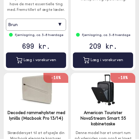
have de mest essentielle ting
med. Fremstillet af ægte læder.
▾
Brun
Fjernlagring, ca. 3-8 hverdage
Fjernlagring, ca. 3-8 hverdage
699 kr.
209 kr.
Læg i varekurven
Læg i varekurven
-16%
-18%
Decoded rammehylster med
American Tourister
lynlås (Macbook Pro 13/14)
NovaStream Smart 55
kabinetaske
Skræddersyet til at afspejle din
Denne model har et smart rum
Macbook elegante konturer,
på ydersiden som også er lavet