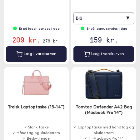
▾
Blå
Er på lager, sendes i dag
Er på lager, sendes i dag
209 kr.
159 kr.
279 kr.
Læg i varekurven
Læg i varekurven
Trolsk Laptoptaske (13-14")
Tomtoc Defender A42 Bag
(Macbook Pro 14")
✓ Slank taske
✓ Laptoptaske med håndtag og
✓ Håndtag og skulderrem
skulderrem
✓ Beskyttende
✓ Til Macbook Pro 14"