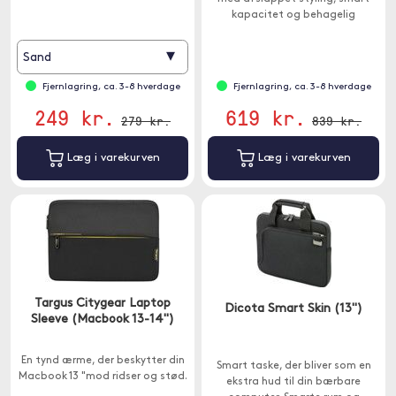
360 graders beskyttelse.
kapacitet og behagelig
transport.
▾
Sand
Fjernlagring, ca. 3-8 hverdage
Fjernlagring, ca. 3-8 hverdage
249 kr.
619 kr.
279 kr.
839 kr.
Læg i varekurven
Læg i varekurven
Targus Citygear Laptop
Dicota Smart Skin (13")
Sleeve (Macbook 13-14")
En tynd ærme, der beskytter din
Smart taske, der bliver som en
Macbook 13 "mod ridser og stød.
ekstra hud til din bærbare