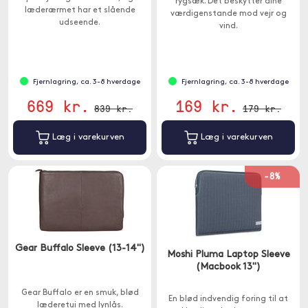
rygsæk. Det beskytter dine
læderærmet har et slående
værdigenstande mod vejr og
udseende.
vind.
Fjernlagring, ca. 3-8 hverdage
Fjernlagring, ca. 3-8 hverdage
669 kr.
169 kr.
839 kr.
179 kr.
Læg i varekurven
Læg i varekurven
-8%
Gear Buffalo Sleeve (13-14")
Moshi Pluma Laptop Sleeve
(Macbook 13")
Gear Buffalo er en smuk, blød
En blød indvendig foring til at
læderetui med lynlås.