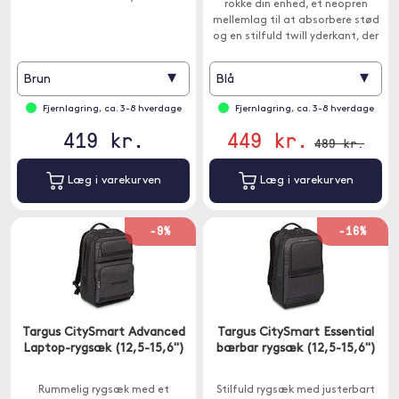
rokke din enhed, et neopren
mellemlag til at absorbere stød
og en stilfuld twill yderkant, der
er overfladebehandlet for at
modstå spild.
▾
▾
Brun
Blå
Fjernlagring, ca. 3-8 hverdage
Fjernlagring, ca. 3-8 hverdage
419 kr.
449 kr.
489 kr.
Læg i varekurven
Læg i varekurven
-9%
-16%
Targus CitySmart Advanced
Targus CitySmart Essential
Laptop-rygsæk (12,5-15,6")
bærbar rygsæk (12,5-15,6")
Rummelig rygsæk med et
Stilfuld rygsæk med justerbart