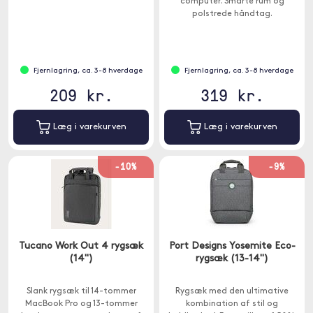
computer. Smarte rum og
polstrede håndtag.
Fjernlagring, ca. 3-8 hverdage
Fjernlagring, ca. 3-8 hverdage
209 kr.
319 kr.
Læg i varekurven
Læg i varekurven
-10%
-9%
Tucano Work Out 4 rygsæk
Port Designs Yosemite Eco-
(14")
rygsæk (13-14")
Slank rygsæk til 14-tommer
Rygsæk med den ultimative
MacBook Pro og 13-tommer
kombination af stil og