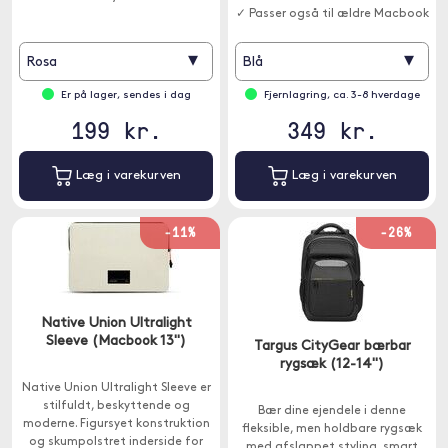
✓ Passer også til ældre Macbook
Pro / Air 13"
▾
▾
Rosa
Blå
Er på lager, sendes i dag
Fjernlagring, ca. 3-8 hverdage
199 kr.
349 kr.
Læg i varekurven
Læg i varekurven
-11%
-26%
Native Union Ultralight
Sleeve (Macbook 13")
Targus CityGear bærbar
rygsæk (12-14")
Native Union Ultralight Sleeve er
stilfuldt, beskyttende og
Bær dine ejendele i denne
moderne. Figursyet konstruktion
fleksible, men holdbare rygsæk
og skumpolstret inderside for
med afslappet styling, smart