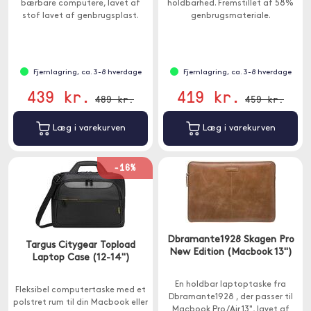
bærbare computere, lavet af
holdbarhed. Fremstillet af 58%
stof lavet af genbrugsplast.
genbrugsmateriale.
Fjernlagring, ca. 3-8 hverdage
Fjernlagring, ca. 3-8 hverdage
439 kr.
419 kr.
489 kr.
459 kr.
Læg i varekurven
Læg i varekurven
-16%
Dbramante1928 Skagen Pro
Targus Citygear Topload
New Edition (Macbook 13")
Laptop Case (12-14")
En holdbar laptoptaske fra
Fleksibel computertaske med et
Dbramante1928 , der passer til
polstret rum til din Macbook eller
Macbook Pro /Air 13", lavet af