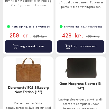
rum til din Macbook eller iPad og
aftagelig skulderrem. Tasken er
2 små ydre rum til anden
perfekt til forretningsrejser,
pakning. Passer til enheder
skole eller som sikker opbevaring
mellem 12-14 ".
af din enhed.
Fjernlagring, ca. 3-8 hverdage
Fjernlagring, ca. 3-8 hverdage
259 kr.
429 kr.
319 kr.
489 kr.
Læg i varekurven
Læg i varekurven
Gear Neoprene Sleeve (13-
Dbramante1928 Silkeborg
14")
New Edition (13")
Laptop sleeve der beskytter din
Det er den perfekte
bærbare computer under
computertaske, hvis du kun skal
transport og opbevaring.