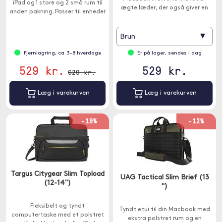
iPad og 1 store og 2 små rum til
ægte læder, der også giver en
anden pakning. Passer til enheder
luksuriøs styling.
mellem 12-14 ".
▾
Brun
Fjernlagring, ca. 3-8 hverdage
Er på lager, sendes i dag
529 kr.
529 kr.
629 kr.
Læg i varekurven
Læg i varekurven
-19%
-12%
Targus Citygear Slim Topload
UAG Tactical Slim Brief (13
(12-14")
")
Fleksibelt og tyndt
Tyndt etui til din Macbook med
computertaske med et polstret
ekstra polstret rum og en