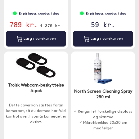
Er på lager, sendes i dag
Er på lager, sendes i dag
789 kr.
59 kr.
1.379 kr.
Læg i varekurven
Læg i varekurven
Trolsk Webcam-beskyttelse
3-pak
North Screen Cleaning Spray
250 ml
Dette cover kan sættes foran
kameraet, så du dermed har fuld
✓ Rengør let forskellige displays
kontrol over, hvornår kameraet er
og skærme
aktivt.
✓ Mikrofiberklud 20x20 cm
medfølger