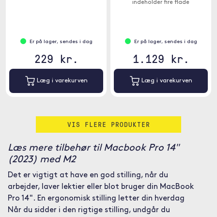
indeholder fire flade
USB-A-porte til nem tilslutning
spændearme på siden, så din
af tangent , USB-sticks eller
bærbare computer kan lukkes
printere.
helt i rummet.
Er på lager, sendes i dag
Er på lager, sendes i dag
229 kr.
1.129 kr.
Læg i varekurven
Læg i varekurven
VIS FLERE PRODUKTER
Læs mere tilbehør til Macbook Pro 14"
(2023) med M2
Det er vigtigt at have en god stilling, når du
arbejder, laver lektier eller blot bruger din MacBook
Pro 14". En ergonomisk stilling letter din hverdag
Når du sidder i den rigtige stilling, undgår du