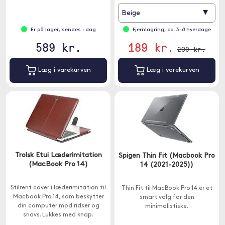
▾
Beige
Er på lager, sendes i dag
Fjernlagring, ca. 3-8 hverdage
589 kr.
189 kr.
209 kr.
Læg i varekurven
Læg i varekurven
Trolsk Etui Læderimitation
Spigen Thin Fit (Macbook Pro
(MacBook Pro 14)
14 (2021-2025))
Stilrent cover i læderimitation til
Thin Fit til MacBook Pro 14 er et
Macbook Pro 14, som beskytter
smart valg for den
din computer mod ridser og
minimalistiske.
snavs. Lukkes med knap.