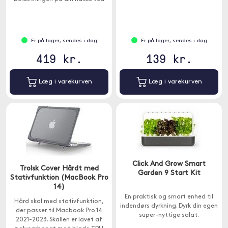
at acer din enhed i en behagelig
betragtningsvinkel.
Er på lager, sendes i dag
Er på lager, sendes i dag
419 kr.
139 kr.
Læg i varekurven
Læg i varekurven
Click And Grow Smart
Trolsk Cover Hårdt med
Garden 9 Start Kit
Stativfunktion (MacBook Pro
14)
En praktisk og smart enhed til
Hård skal med stativfunktion,
indendørs dyrkning. Dyrk din egen
der passer til Macbook Pro 14
super-nyttige salat.
2021-2023. Skallen er lavet af