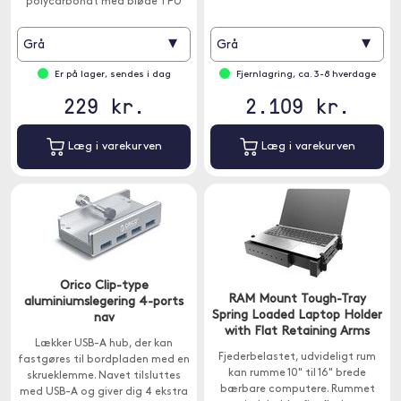
polycarbonat med bløde TPU
kanter og beskytter din
computer mod ridser og snavs.
▾
▾
Grå
Grå
Er på lager, sendes i dag
Fjernlagring, ca. 3-8 hverdage
229 kr.
2.109 kr.
Læg i varekurven
Læg i varekurven
Orico Clip-type
RAM Mount Tough-Tray
aluminiumslegering 4-ports
Spring Loaded Laptop Holder
nav
with Flat Retaining Arms
Lækker USB-A hub, der kan
Fjederbelastet, udvideligt rum
fastgøres til bordpladen med en
kan rumme 10" til 16" brede
skrueklemme. Navet tilsluttes
bærbare computere. Rummet
med USB-A og giver dig 4 ekstra