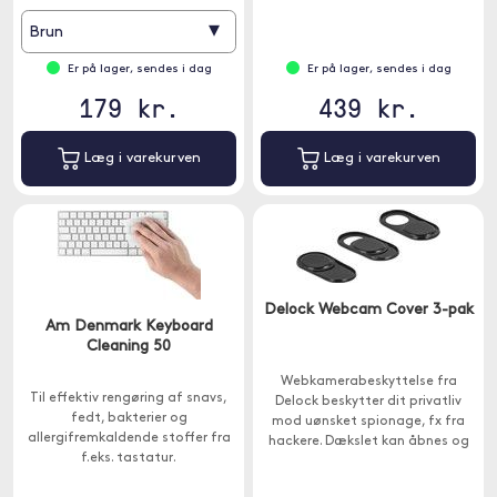
▾
Brun
Er på lager, sendes i dag
Er på lager, sendes i dag
179 kr.
439 kr.
Læg i varekurven
Læg i varekurven
Delock Webcam Cover 3-pak
Am Denmark Keyboard
Cleaning 50
Webkamerabeskyttelse fra
Til effektiv rengøring af snavs,
Delock beskytter dit privatliv
fedt, bakterier og
mod uønsket spionage, fx fra
allergifremkaldende stoffer fra
hackere. Dækslet kan åbnes og
f.eks. tastatur.
lukkes med fingeren.