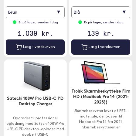
▾
▾
Brun
Blå
Er på lager, sendes i dag
Er på lager, sendes i dag
1.039 kr.
139 kr.
Læg i varekurven
Læg i varekurven
Trolsk Skærmbeskyttelse Film
HD (MacBook Pro 14 (2021-
Satechi 108W Pro USB-C PD
2023))
Desktop Charger
Skærmbeskytter lavet af PET-
materiale, der passer til
Opgrader til professionel
Macbook Pro 14 fra 2021.
opladning med Satechi 108W Pro
Skærmbeskytteren er
USB-C PD desktop-oplader. Med
omfattende til at beskytte hele
dobbelt USB-C