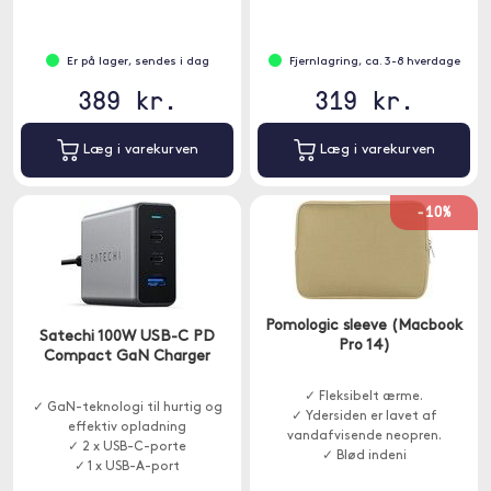
Er på lager, sendes i dag
Fjernlagring, ca. 3-8 hverdage
389 kr.
319 kr.
Læg i varekurven
Læg i varekurven
-10%
Pomologic sleeve (Macbook
Satechi 100W USB-C PD
Pro 14)
Compact GaN Charger
✓ Fleksibelt ærme.
✓ GaN-teknologi til hurtig og
✓ Ydersiden er lavet af
effektiv opladning
vandafvisende neopren.
✓ 2 x USB-C-porte
✓ Blød indeni
✓ 1 x USB-A-port