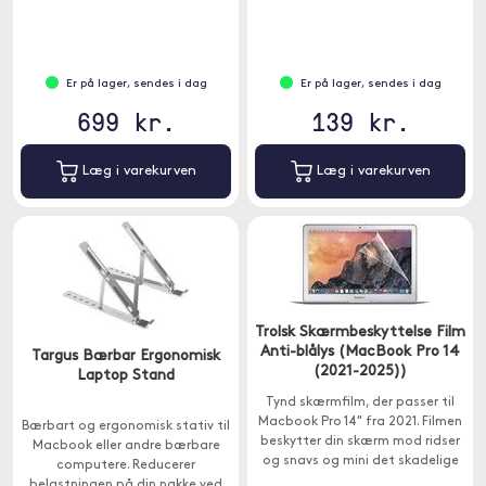
din skærm mod ridser og snavs.
strømforsyningsporte, 90W og
18W, til at oplade selv dine mest
krævende USB-C-enheder ved
fuld hastighed - uden
Er på lager, sendes i dag
Er på lager, sendes i dag
strømdeling.
699 kr.
139 kr.
Læg i varekurven
Læg i varekurven
Trolsk Skærmbeskyttelse Film
Anti-blålys (MacBook Pro 14
Targus Bærbar Ergonomisk
(2021-2025))
Laptop Stand
Tynd skærmfilm, der passer til
Macbook Pro 14" fra 2021. Filmen
Bærbart og ergonomisk stativ til
beskytter din skærm mod ridser
Macbook eller andre bærbare
og snavs og mini det skadelige
computere. Reducerer
blå lys.
belastningen på din nakke ved