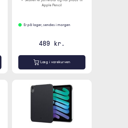
✓ Skallen er justerbar og har plads til
Apple Pencil
Er på lager, sendes i morgen
489 kr.
Læg i varekurven