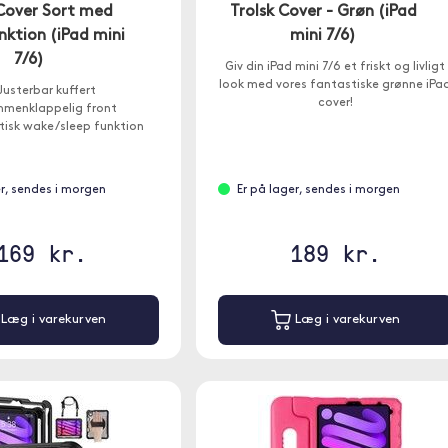
 Cover Sort med
Trolsk Cover - Grøn (iPad
nktion (iPad mini
mini 7/6)
7/6)
Giv din iPad mini 7/6 et friskt og livligt
look med vores fantastiske grønne iPa
usterbar kuffert
cover!
menklappelig front
isk wake/sleep funktion
er, sendes i morgen
Er på lager, sendes i morgen
169 kr.
189 kr.
Læg i varekurven
Læg i varekurven