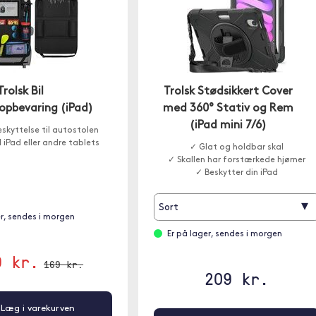
Trolsk Bil
Trolsk Stødsikkert Cover
pbevaring (iPad)
med 360° Stativ og Rem
(iPad mini 7/6)
skyttelse til autostolen
l iPad eller andre tablets
✓ Glat og holdbar skal
✓ Skallen har forstærkede hjørner
✓ Beskytter din iPad
▾
Sort
er, sendes i morgen
Er på lager, sendes i morgen
9 kr.
169 kr.
209 kr.
Læg i varekurven