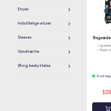
Etuier
Indstillelige etuier
Sleeves
Bagsædeo
✓ Sparkbe
✓ Plads ti
Vandtætte
Øvrig beskyttelse
Er på lag
10