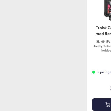
Trolsk C
med Rem
Giv din iP
beskyttels
holdba
Er på lag