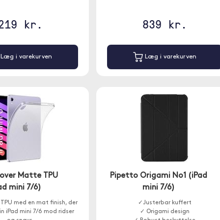
219 kr.
839 kr.
Læg i varekurven
Læg i varekurven
Cover Matte TPU
Pipetto Origami No1 (iPad
ad mini 7/6)
mini 7/6)
i TPU med en mat finish, der
✓Justerbar kuffert
in iPad mini 7/6 mod ridser
✓ Origami design