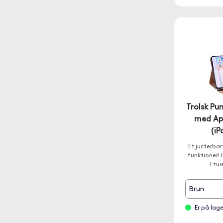
Trolsk P
med App
(iP
Et justerbar
funktioner! P
Etui
Brun
Er på lag