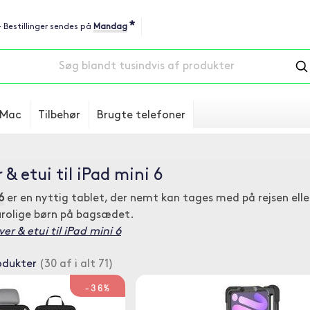
*
 - Bestillinger sendes på
Mandag
Mac
Tilbehør
Brugte telefoner
 & etui til iPad mini 6
6
er en nyttig tablet, der nemt kan tages med på rejsen elle
urolige børn på bagsædet.
r & etui til iPad mini 6
odukter
(30 af i alt 71)
-36%