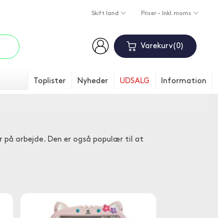
Skift land
Priser - Inkl. moms
Varekurv
0
Toplister
Nyheder
UDSALG
Information
r på arbejde. Den er også populær til at