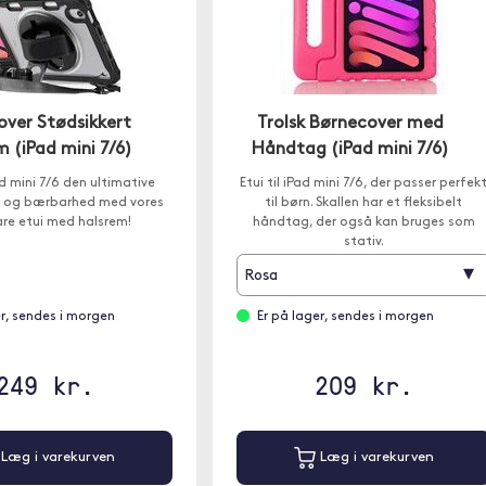
over Stødsikkert
Trolsk Børnecover med
 (iPad mini 7/6)
Håndtag (iPad mini 7/6)
ad mini 7/6 den ultimative
Etui til iPad mini 7/6, der passer perfek
e og bærbarhed med vores
til børn. Skallen har et fleksibelt
re etui med halsrem!
håndtag, der også kan bruges som
stativ.
▾
Rosa
er, sendes i morgen
Er på lager, sendes i morgen
249 kr.
209 kr.
Læg i varekurven
Læg i varekurven