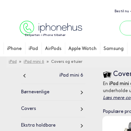
Bestil nu
Eksperten i iPhone tilbehør
iPhone
iPad
AirPods
Apple Watch
Samsung
iPad
»
iPad mini 6
» Covers og etuier
Cover
iPad mini 6
En
iPad mini 
underholde 
Børnevenlige
Læs mere cove
Covers
Populære pr
Ekstra holdbare