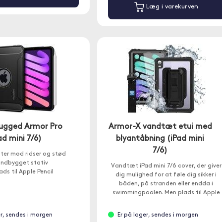
Læg i varekurven
ugged Armor Pro
Armor-X vandtæt etui med
ad mini 7/6)
blyantåbning (iPad mini
7/6)
ter mod ridser og stød
Indbygget stativ
Vandtæt iPad mini 7/6 cover, der giver
ads til Apple Pencil
dig mulighed for at føle dig sikker i
båden, på stranden eller endda i
swimmingpoolen. Men plads til Apple
Pencil.
er, sendes i morgen
Er på lager, sendes i morgen