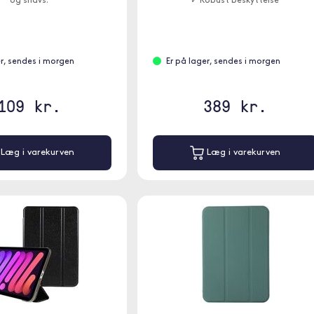
og snavs.
✓ Robust beskyttelse
er, sendes i morgen
Er på lager, sendes i morgen
109 kr.
389 kr.
Læg i varekurven
Læg i varekurven