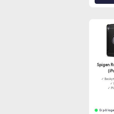
Spigen R
(iP
✓ Beskyt
✓ 
✓ Pl
Er på lag