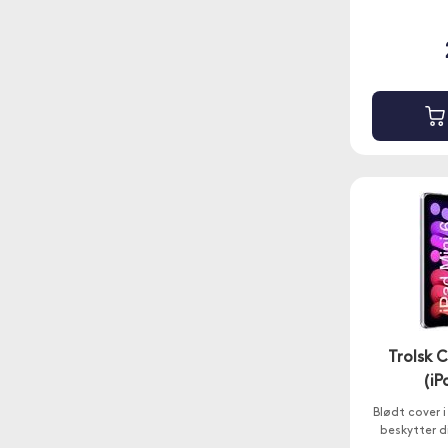
Trolsk 
(iP
Blødt cover 
beskytter d