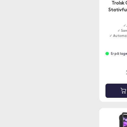
Trolsk
Stativfu
✓J
✓ Sam
✓ Automat
Er på lag