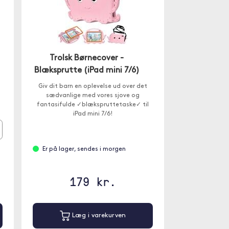
Trolsk Børnecover -
Blæksprutte (iPad mini 7/6)
t
Giv dit barn en oplevelse ud over det
sædvanlige med vores sjove og
fantasifulde ✓blækspruttetaske✓ til
iPad mini 7/6!
Er på lager, sendes i morgen
179 kr.
Læg i varekurven