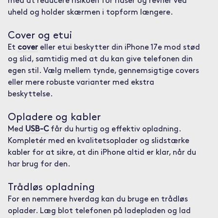
med at reducere risikoen for ridser og revner ved
uheld og holder skærmen i topform længere.
Cover og etui
Et
cover
eller etui beskytter din iPhone 17e mod stød
og slid, samtidig med at du kan give telefonen din
egen stil. Vælg mellem tynde, gennemsigtige covers
eller mere robuste varianter med ekstra
beskyttelse.
Opladere og kabler
Med
USB-C
får du hurtig og effektiv opladning.
Kompletér med en kvalitetsoplader og slidstærke
kabler for at sikre, at din iPhone altid er klar, når du
har brug for den.
Trådløs opladning
For en nemmere hverdag kan du bruge en trådløs
oplader. Læg blot telefonen på ladepladen og lad