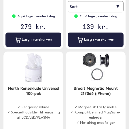
▾
Sort
Er på lager, sendes i dag
Er på lager, sendes i dag
279 kr.
139 kr.
Læg i varekurven
Læg i varekurven
North Renseklude Universal
Brodit Magnetic Mount
100-pak
217066 (iPhone)
✓ Rengøringsklude
✓ Magnetisk fastgørelse
✓ Specielt udviklet til rengøring
✓ Kompatibel med MagSafe-
af LCD/LED/PLASMA
enheder
✓ Metalring medfølger