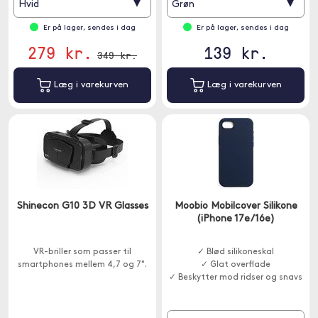
▾
▾
Hvid
Grøn
Er på lager, sendes i dag
Er på lager, sendes i dag
279 kr.
139 kr.
349 kr.
Læg i varekurven
Læg i varekurven
Shinecon G10 3D VR Glasses
Moobio Mobilcover Silikone
(iPhone 17e/16e)
VR-briller som passer til
✓ Blød silikoneskal
smartphones mellem 4,7 og 7".
✓ Glat overflade
✓ Beskytter mod ridser og snavs