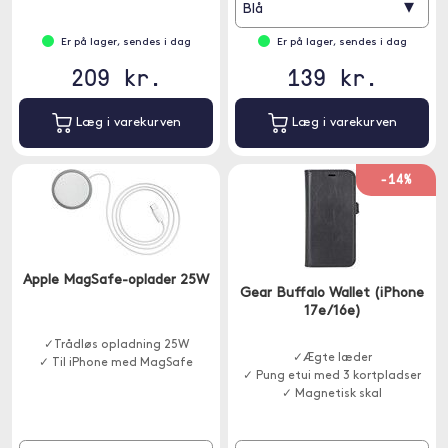
▾
Blå
Er på lager, sendes i dag
Er på lager, sendes i dag
209 kr.
139 kr.
Læg i varekurven
Læg i varekurven
-14%
Apple MagSafe-oplader 25W
Gear Buffalo Wallet (iPhone
17e/16e)
✓Trådløs opladning 25W
✓Ægte læder
✓ Til iPhone med MagSafe
✓ Pung etui med 3 kortpladser
✓ Magnetisk skal