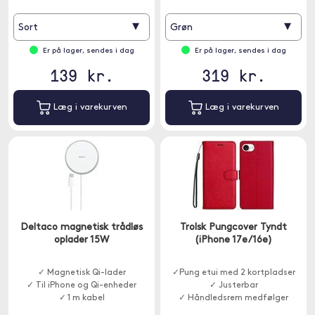
✓ Tynd profil
▾
▾
Sort
Grøn
Er på lager, sendes i dag
Er på lager, sendes i dag
139 kr.
319 kr.
Læg i varekurven
Læg i varekurven
Deltaco magnetisk trådløs
Trolsk Pungcover Tyndt
oplader 15W
(iPhone 17e/16e)
✓ Magnetisk Qi-lader
✓Pung etui med 2 kortpladser
✓ Til iPhone og Qi-enheder
✓ Justerbar
✓ 1 m kabel
✓ Håndledsrem medfølger