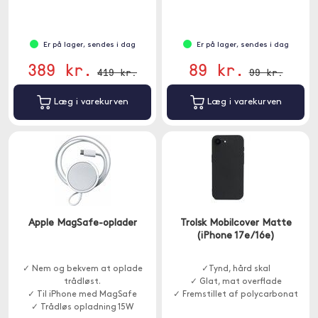
Er på lager, sendes i dag
Er på lager, sendes i dag
389 kr.
89 kr.
419 kr.
99 kr.
Læg i varekurven
Læg i varekurven
Apple MagSafe-oplader
Trolsk Mobilcover Matte
(iPhone 17e/16e)
✓ Nem og bekvem at oplade
✓Tynd, hård skal
trådløst.
✓ Glat, mat overflade
✓ Til iPhone med MagSafe
✓ Fremstillet af polycarbonat
✓ Trådløs opladning 15W