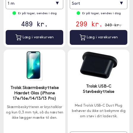
▾
▾
1 m
Sort
Er på lager, sendes i dag
Er på lager, sendes i dag
489 kr.
299 kr.
349 kr.
Læg i varekurven
Læg i varekurven
Trolsk USB-C
Trolsk Skærmbeskyttelse
Støvbeskyttelse
Hærdet Glas (iPhone
17e/16e/14/13/13 Pro)
Med Trolsk USB-C Dust Plug
Skærmbeskytteren er krystalklar
behøver du ikke at bekymre dig
og kun 0,3 mm tyk, så du næsten
om støv i dit ladestik.
ikke lægger mærke til den.