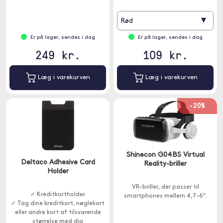
▾
Rød
Er på lager, sendes i dag
Er på lager, sendes i dag
249 kr.
109 kr.
Læg i varekurven
Læg i varekurven
-20%
Shinecon G04BS Virtual
Deltaco Adhesive Card
Reality-briller
Holder
VR-briller, der passer til
✓ Kreditkortholder
smartphones mellem 4,7-6".
✓ Tag dine kreditkort, nøglekort
eller andre kort af tilsvarende
størrelse med dig