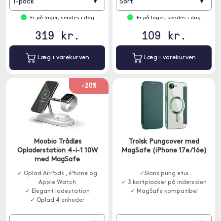
▾
▾
1-pack
Sort
Er på lager, sendes i dag
Er på lager, sendes i dag
319 kr.
109 kr.
Læg i varekurven
Læg i varekurven
-20%
Moobio Trådløs
Trolsk Pungcover med
Opladerstation 4-i-1 10W
MagSafe (iPhone 17e/16e)
med MagSafe
✓ Oplad AirPods , iPhone og
✓Slank pung etui
Apple Watch
✓ 3 kortpladser på indersiden
✓ Elegant ladestation
✓ MagSafe kompatibel
✓ Oplad 4 enheder