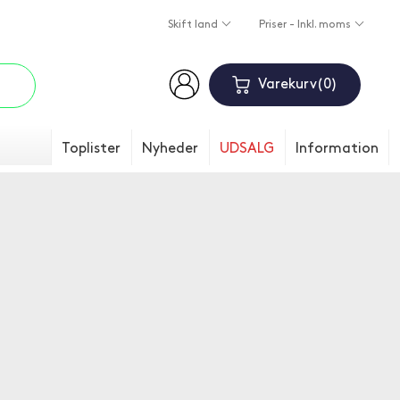
Skift land
Priser - Inkl. moms
Varekurv
0
Toplister
Nyheder
UDSALG
Information