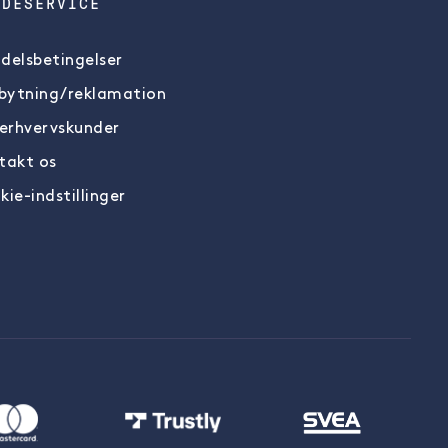
NDESERVICE
delsbetingelser
ytning/reklamation
 erhvervskunder
takt os
kie-indstillinger