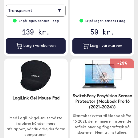
kopimaskiner, mobiltelefoner,
spillekonsoller, tv osv.
▾
Transparent
Er på lager, sendes i dag
Er på lager, sendes i dag
139 kr.
59 kr.
Læg i varekurven
Læg i varekurven
-29%
SwitchEasy EasyVision Screen
LogiLink Gel Mouse Pad
Protector (Macbook Pro 16
(2021-2024))
Skærmbeskytter til Macbook Pro
Med LogiLink gel-musemåtte
16 2021, der eliminerer irriterende
forbliver hånden mere
refleksioner og fingeraftryk på
afslappet, når du arbejder foran
skærmen. Nem at installere.
computeren.