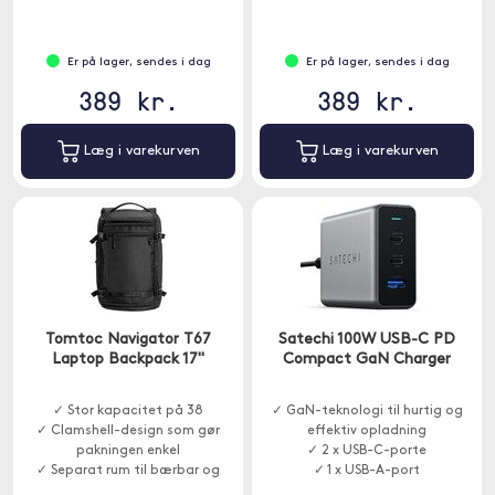
armbevægelser.
Er på lager, sendes i dag
Er på lager, sendes i dag
389 kr.
389 kr.
Læg i varekurven
Læg i varekurven
Tomtoc Navigator T67
Satechi 100W USB-C PD
Laptop Backpack 17"
Compact GaN Charger
✓ Stor kapacitet på 38
✓ GaN-teknologi til hurtig og
✓ Clamshell-design som gør
effektiv opladning
pakningen enkel
✓ 2 x USB-C-porte
✓ Separat rum til bærbar og
✓ 1 x USB-A-port
tablet