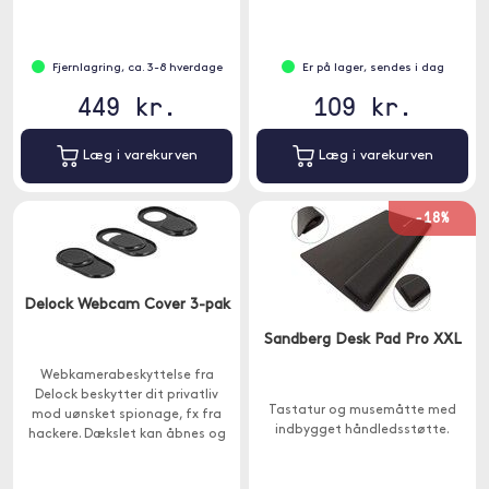
Fjernlagring, ca. 3-8 hverdage
Er på lager, sendes i dag
449 kr.
109 kr.
Læg i varekurven
Læg i varekurven
-18%
Delock Webcam Cover 3-pak
Sandberg Desk Pad Pro XXL
Webkamerabeskyttelse fra
Delock beskytter dit privatliv
Tastatur og musemåtte med
mod uønsket spionage, fx fra
indbygget håndledsstøtte.
hackere. Dækslet kan åbnes og
lukkes med fingeren.