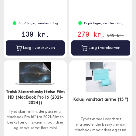
din skærm mod ridser og snavs.
Er på lager, sendes i dag
Er på lager, sendes i dag
139 kr.
279 kr.
349 kr.
Læg i varekurven
Læg i varekurven
Trolsk Skærmbeskyttelse Film
HD (MacBook Pro 16 (2021-
Kalusi vandtæt ærme (15 ")
2024))
Tynd skærmfilm, der passer til
Macbook Pro 16" fra 2021. Filmen
Tyndt ærme i vandtæt
beskytter din skærm mod ridser
materiale, der beskytter din
og snavs samt flere mini
Macbook mod ridser og stød.
fingeraftryk og mærker.