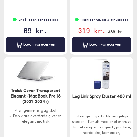
Er på lager, sendes i dag
Fjernlagring, ca. 3-8 hverdage
69 kr.
319 kr.
389 kr.
Læg i varekurven
Læg i varekurven
Trolsk Cover Transparent
Elegant (MacBook Pro 16
LogiLink Spray Duster 400 ml
(2021-2024))
✓ En gennemsigtig skal
✓ Den klare overflade giver et
Til rengøring af utilgængelige
elegant indtryk
steder i IT, multimedier eller trust
. For eksempel. tangent , printere,
harddiske, kameraer,