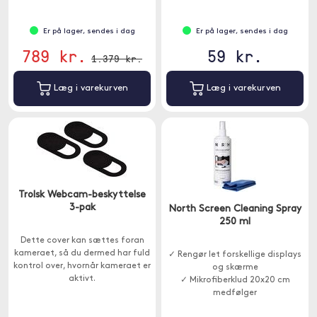
Er på lager, sendes i dag
Er på lager, sendes i dag
789 kr.
59 kr.
1.379 kr.
Læg i varekurven
Læg i varekurven
Trolsk Webcam-beskyttelse
3-pak
North Screen Cleaning Spray
250 ml
Dette cover kan sættes foran
kameraet, så du dermed har fuld
✓ Rengør let forskellige displays
kontrol over, hvornår kameraet er
og skærme
aktivt.
✓ Mikrofiberklud 20x20 cm
medfølger