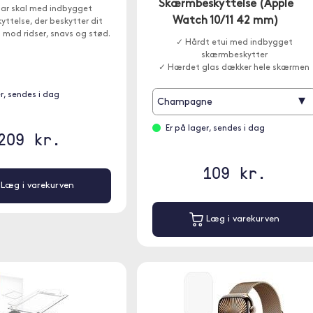
Skærmbeskyttelse (Apple
bar skal med indbygget
Watch 10/11 42 mm)
ttelse, der beskytter dit
mod ridser, snavs og stød.
✓ Hårdt etui med indbygget
skærmbeskytter
✓ Hærdet glas dækker hele skærmen
r, sendes i dag
▾
Champagne
Er på lager, sendes i dag
209 kr.
109 kr.
Læg i varekurven
Læg i varekurven