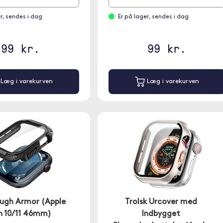
r, sendes i dag
Er på lager, sendes i dag
99 kr.
99 kr.
Læg i varekurven
Læg i varekurven
ough Armor (Apple
Trolsk Urcover med
 10/11 46mm)
Indbygget