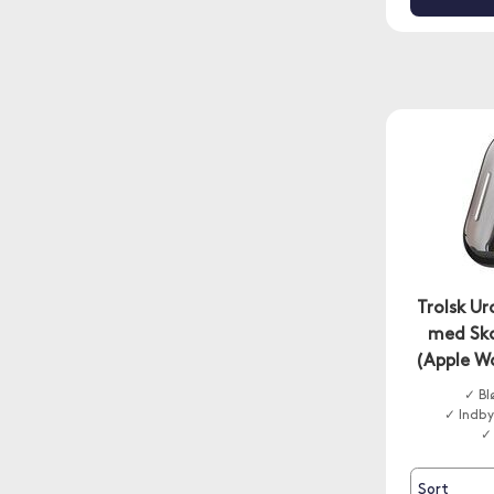
Trolsk Ur
med Sk
(Apple W
✓ Bl
✓ Indb
✓
Sort