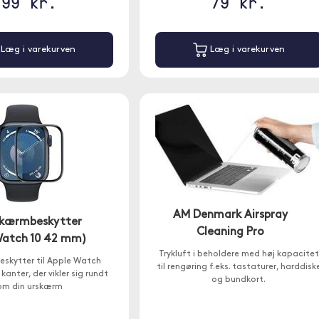
99 kr.
79 kr.
Læg i varekurven
Læg i varekurven
AM Denmark Airspray
skærmbeskytter
Cleaning Pro
Watch 10 42 mm)
Trykluft i beholdere med høj kapacitet
skytter til Apple Watch
til rengøring f.eks. tastaturer, harddisk
anter, der vikler sig rundt
og bundkort.
om din urskærm