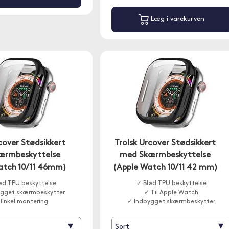
Læg i varekurven
cover Stødsikkert
Trolsk Urcover Stødsikkert
ærmbeskyttelse
med Skærmbeskyttelse
atch 10/11 46mm)
(Apple Watch 10/11 42 mm)
ød TPU beskyttelse
✓ Blød TPU beskyttelse
ygget skærmbeskytter
✓ Til Apple Watch
 Enkel montering
✓ Indbygget skærmbeskytter
▾
▾
Sort