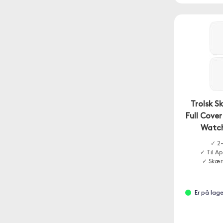
Trolsk 
Full Cover
Watch
✓ 2-
✓ Til A
✓ Skær
Er på lage