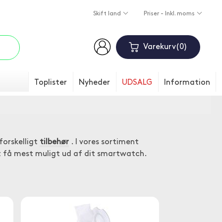
Skift land
Priser - Inkl. moms
Varekurv
0
Toplister
Nyheder
UDSALG
Information
orskelligt
tilbehør
. I vores sortiment
at få mest muligt ud af dit smartwatch.