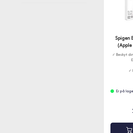
Spigen E
(Appl
✓ Beskyt d
E
✓ 
Er på lage