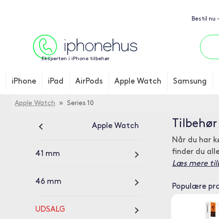
Bestil nu 
Eksperten i iPhone tilbehør
iPhone
iPad
AirPods
Apple Watch
Samsung
Apple Watch
» Series 10
Tilbehør
Apple Watch
Når du har k
finder du al
41 mm
Læs mere til
46 mm
Populære pr
UDSALG