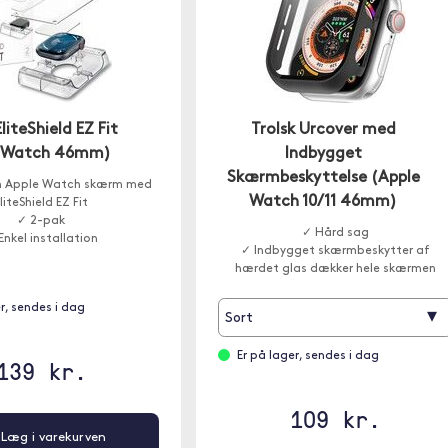
liteShield EZ Fit
Trolsk Urcover med
e Watch 46mm)
Indbygget
Skærmbeskyttelse (Apple
in Apple Watch skærm med
Watch 10/11 46mm)
liteShield EZ Fit
✓ 2-pak
✓ Hård sag
Enkel installation
✓ Indbygget skærmbeskytter af
hærdet glas dækker hele skærmen
r, sendes i dag
▾
Sort
Er på lager, sendes i dag
139 kr.
109 kr.
Læg i varekurven