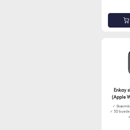
Enkay 
(Apple 
✓ Skærmbe
✓ 3D buede k