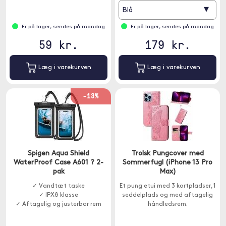
▾
Blå
Er på lager, sendes på mandag
Er på lager, sendes på mandag
59 kr.
179 kr.
Læg i varekurven
Læg i varekurven
-13%
Spigen Aqua Shield
Trolsk Pungcover med
WaterProof Case A601 ? 2-
Sommerfugl (iPhone 13 Pro
pak
Max)
✓ Vandtæt taske
Et pung etui med 3 kortpladser, 1
✓ IPX8 klasse
seddelplads og med aftagelig
✓ Aftagelig og justerbar rem
håndledsrem.