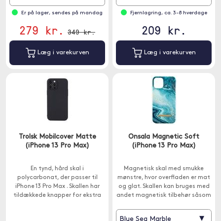
Er på lager, sendes på mandag
Fjernlagring, ca. 3-8 hverdage
279 kr.
209 kr.
349 kr.
Læg i varekurven
Læg i varekurven
Trolsk Mobilcover Matte
Onsala Magnetic Soft
(iPhone 13 Pro Max)
(iPhone 13 Pro Max)
En tynd, hård skal i
Magnetisk skal med smukke
polycarbonat, der passer til
mønstre, hvor overfladen er mat
iPhone 13 Pro Max . Skallen har
og glat. Skallen kan bruges med
tildækkede knapper for ekstra
andet magnetisk tilbehør såsom
beskyttelse og udskæringer til
tegnebøger og bilholdere.
alle vigtige porte og kameraet.
▾
Blue Sea Marble