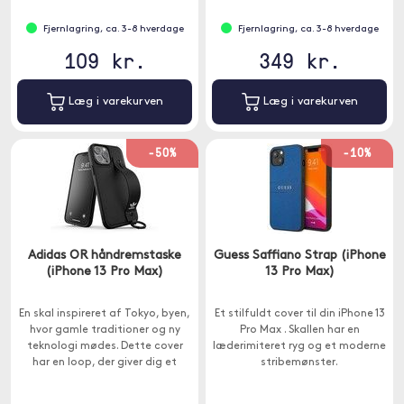
Fjernlagring, ca. 3-8 hverdage
Fjernlagring, ca. 3-8 hverdage
109 kr.
349 kr.
Læg i varekurven
Læg i varekurven
-50%
-10%
Adidas OR håndremstaske
Guess Saffiano Strap (iPhone
(iPhone 13 Pro Max)
13 Pro Max)
En skal inspireret af Tokyo, byen,
Et stilfuldt cover til din iPhone 13
hvor gamle traditioner og ny
Pro Max . Skallen har en
teknologi mødes. Dette cover
læderimiteret ryg og et moderne
har en loop, der giver dig et
stribemønster.
ekstra godt greb om din telefon.