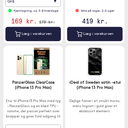
▾
Grå
Fjernlagring, ca. 3-8 hverdage
Ikke på lager, 2-6 uger
169 kr.
419 kr.
179 kr.
Læg i varekurven
Læg i varekurven
PanzerGlass ClearCase
iDeal of Sweden satin -etui
(iPhone 13 Pro Max)
(iPhone 13 Pro Max)
Etui til iPhone 13 Pro Max med ryg
Dejlige farver i et smukt motiv,
i PanzerGlass og en blød TPU -
mens logoet i guld giver et
ramme, der passer perfekt over
eksklusivt element.
knapper og giver fuld adgang til
porte.