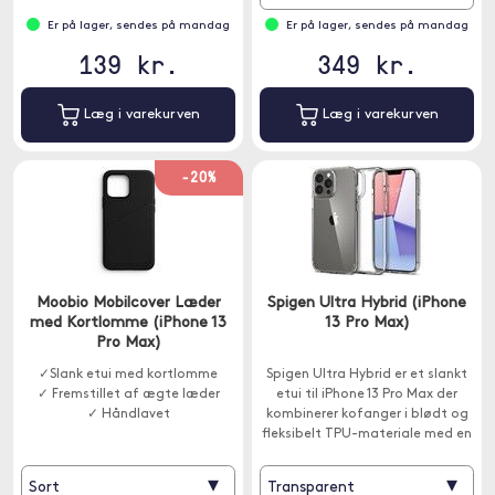
Er på lager, sendes på mandag
Er på lager, sendes på mandag
139 kr.
349 kr.
Læg i varekurven
Læg i varekurven
-20%
Moobio Mobilcover Læder
Spigen Ultra Hybrid (iPhone
med Kortlomme (iPhone 13
13 Pro Max)
Pro Max)
✓Slank etui med kortlomme
Spigen Ultra Hybrid er et slankt
✓ Fremstillet af ægte læder
etui til iPhone 13 Pro Max der
✓ Håndlavet
kombinerer kofanger i blødt og
fleksibelt TPU-materiale med en
bagside i gennemsigtig hård
plast.
▾
▾
Sort
Transparent