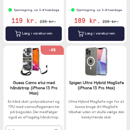
Fjernlagring, ca. 3-8 hverdage
Fjernlagring, ca. 3-8 hverdage
119 kr.
189 kr.
239 kr.
209 kr.
Læg i varekurven
Læg i varekurven
-6%
Guess Camo etui med
Spigen Ultra Hybrid MagSafe
håndstrop (iPhone 13 Pro
(iPhone 13 Pro Max)
Max)
En hård skal i polycarbonat og
Ultra Hybrid MagSafe sign for at
TPU med camouflagemønster
kunne bruge dit MagSafe
på bagsiden. Der medfølger
tilbehør uden at skulle vælge den
også en aftagelig håndstrop.
beskyttende skal.