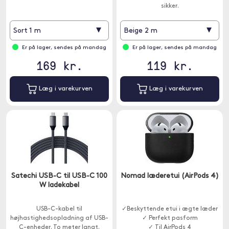
sikker.
▾
▾
Sort 1 m
Beige 2 m
Er på lager, sendes på mandag
Er på lager, sendes på mandag
169 kr.
119 kr.
Læg i varekurven
Læg i varekurven
Satechi USB-C til USB-C 100
Nomad læderetui (AirPods 4)
W ladekabel
USB-C-kabel til
✓Beskyttende etui i ægte læder
højhastighedsopladning af USB-
✓ Perfekt pasform
C-enheder. To meter langt.
✓ Til AirPods 4