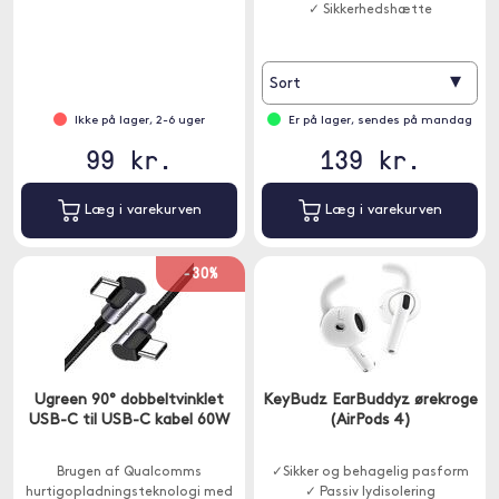
✓ Sikkerhedshætte
▾
Sort
Ikke på lager, 2-6 uger
Er på lager, sendes på mandag
99 kr.
139 kr.
Læg i varekurven
Læg i varekurven
-30%
Ugreen 90° dobbeltvinklet
KeyBudz EarBuddyz ørekroge
USB-C til USB-C kabel 60W
(AirPods 4)
Brugen af Qualcomms
✓Sikker og behagelig pasform
hurtigopladningsteknologi med
✓ Passiv lydisolering