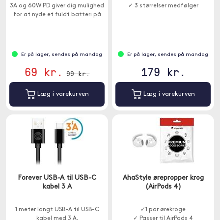
3A og 60W PD giver dig mulighed
✓ 3 størrelser medfølger
for at nyde et fuldt batteri på
et øjeblik. 1 meter lang.
Er på lager, sendes på mandag
Er på lager, sendes på mandag
69 kr.
179 kr.
99 kr.
Læg i varekurven
Læg i varekurven
Forever USB-A til USB-C
AhaStyle ørepropper krog
kabel 3 A
(AirPods 4)
1 meter langt USB-A til USB-C
✓1 par ørekroge
kabel med 3 A.
✓ Passer til AirPods 4