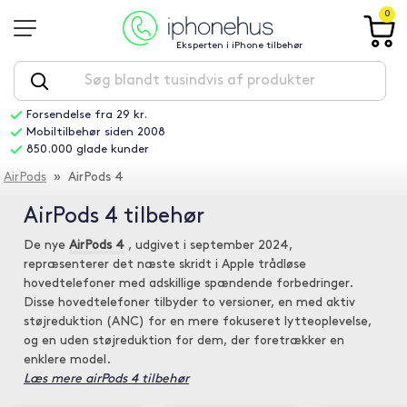
0
Eksperten i iPhone tilbehør
Forsendelse fra 29 kr.
Mobiltilbehør siden 2008
850.000 glade kunder
AirPods
» AirPods 4
AirPods 4 tilbehør
De nye
AirPods 4
, udgivet i september 2024,
repræsenterer det næste skridt i Apple trådløse
hovedtelefoner med adskillige spændende forbedringer.
Disse hovedtelefoner tilbyder to versioner, en med aktiv
støjreduktion (ANC) for en mere fokuseret lytteoplevelse,
og en uden støjreduktion for dem, der foretrækker en
enklere model.
Læs mere airPods 4 tilbehør