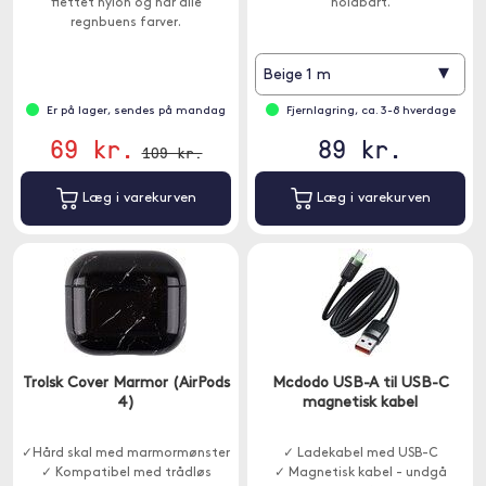
flettet nylon og har alle
holdbart.
regnbuens farver.
▾
Beige 1 m
Er på lager, sendes på mandag
Fjernlagring, ca. 3-8 hverdage
69 kr.
89 kr.
109 kr.
Læg i varekurven
Læg i varekurven
Trolsk Cover Marmor (AirPods
Mcdodo USB-A til USB-C
4)
magnetisk kabel
✓Hård skal med marmormønster
✓ Ladekabel med USB-C
✓ Kompatibel med trådløs
✓ Magnetisk kabel - undgå