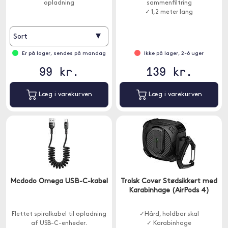
opladning
sammenfiltring
✓ 1,2 meter lang
▾
Sort
Er på lager, sendes på mandag
Ikke på lager, 2-6 uger
99 kr.
139 kr.
Læg i varekurven
Læg i varekurven
Mcdodo Omega USB-C-kabel
Trolsk Cover Stødsikkert med
Karabinhage (AirPods 4)
Flettet spiralkabel til opladning
✓Hård, holdbar skal
af USB-C-enheder.
✓ Karabinhage