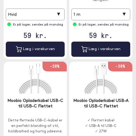
længder.
▾
▾
Hvid
1 m
Er på lager, sendes på mandag
Er på lager, sendes på mandag
59 kr.
59 kr.
Læg i varekurven
Læg i varekurven
-38%
-38%
Moobio Opladerkabel USB-C
Moobio Opladerkabel USB-A
til USB-C Flettet
til USB-C Flettet
Dette flettede USB-C-kabel er
✓ Flettet kabel
en perfekt blanding af stil,
✓ USB-A til USB-C
holdbarhed og hurtig ydeevne.
✓ 27W