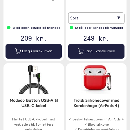
▾
Sort
Er på lager, sendes på mandag
Er på lager, sendes på mandag
209 kr.
249 kr.
Læg i varekurven
Læg i varekurven
Mcdodo Button USB-A til
Trolsk Silikonecover med
USB-C-kabel
Karabinhage (AirPods 4)
Flettet USB-C-kabel med
✓ Beskyttelsescover til AirPods 4
vinklede stik for lettere
✓ Blød silikone