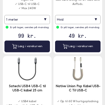
ingen tid
ikke være urolig for at tabe dine
✓ USB-C til USB-C
AirPods.
✓ Max 240W
▾
▾
1 meter
Hvid
Er på lager, sendes på mandag
Er på lager, sendes på mandag
99 kr.
49 kr.
Læg i varekurven
Læg i varekurven
Satechi USB4 USB-C til
Native Union Pop Kabel USB-
USB-C kabel 25 cm
C Til USB-C
✓ USB4 kabel
✓ Op til 60 W hurtigopladning