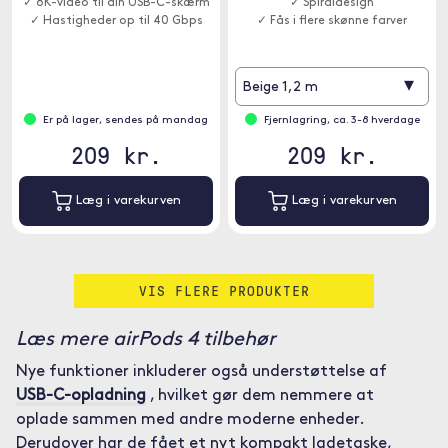
✓ 8K-video til din USB-C-skærm
✓ Spiraldesign
✓ Hastigheder op til 40 Gbps
✓ Fås i flere skønne farver
▾
Beige 1,2 m
Er på lager, sendes på mandag
Fjernlagring, ca. 3-8 hverdage
209 kr.
209 kr.
Læg i varekurven
Læg i varekurven
VIS FLERE PRODUKTER
Læs mere airPods 4 tilbehør
Nye funktioner inkluderer også understøttelse af
USB-C-opladning
, hvilket gør dem nemmere at
oplade sammen med andre moderne enheder.
Derudover har de fået et nyt kompakt ladetaske,