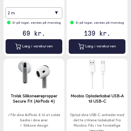
▾
2 m
Er på lager, sendes på mandag
Er på lager, sendes på mandag
69 kr.
139 kr.
Læg i varekurven
Læg i varekurven
Trolsk Silikoneørepropper
Moobio Opladerkabel USB-A
Secure Fit (AirPods 4)
til USB-C
✓Får dine AirPods 4 til at sidde
Oplad dine USB-C-enheder med
bedre i dine ører
dette stilrene ladekabel fra
✓ Silikone design
Moobio. Fås i tre forskellige