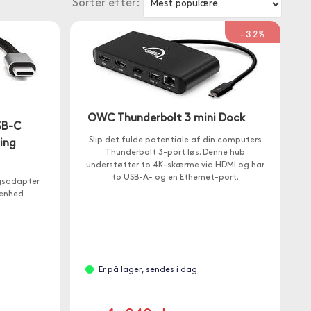
Sorter efter:
-32%
OWC Thunderbolt 3 mini Dock
SB-C
Slip det fulde potentiale af din computers
ing
Thunderbolt 3-port løs. Denne hub
understøtter to 4K-skærme via HDMI og har
to USB-A- og en Ethernet-port.
gsadapter
 enhed
Er på lager, sendes i dag