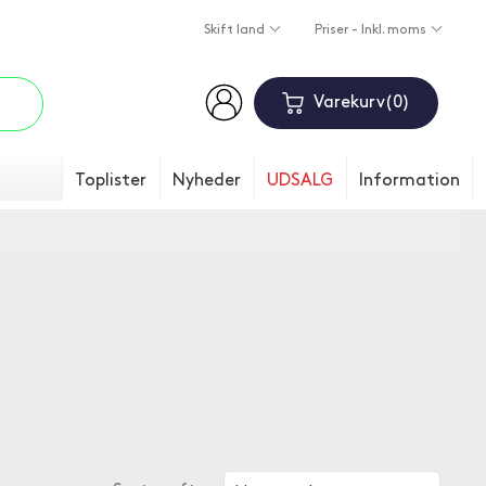
Skift land
Priser - Inkl. moms
Varekurv
0
Toplister
Nyheder
UDSALG
Information