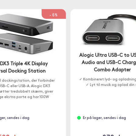
-6%
Alogic Ultra USB-C to U
Audio and USB-C Charg
 DX3 Triple 4K Display
Combo Adapter
rsal Docking Station
✓ Kombineret lyd- og opladnin
l dockingstation, der forbinder
✓ Lyt til musik og oplad din
SB-C eller USB-A. Alogic DX3
øtter tredobbelt skærm, giver
e ekstra porte og har 100W
gennemstrømning.
ager, sendes i dag
Er på lager, sendes i dag