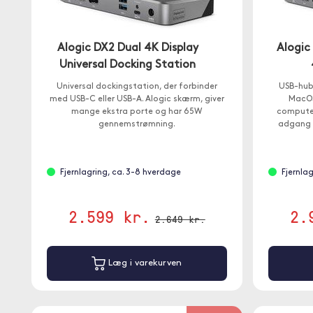
Alogic DX2 Dual 4K Display
Alogic
Universal Docking Station
Universal dockingstation, der forbinder
USB-hub
med USB-C eller USB-A. Alogic skærm, giver
MacOS
mange ekstra porte og har 65W
computer
gennemstrømning.
adgang t
hje
Fjernlagring, ca. 3-8 hverdage
Fjernla
2.599 kr.
2.
2.649 kr.
Læg i varekurven