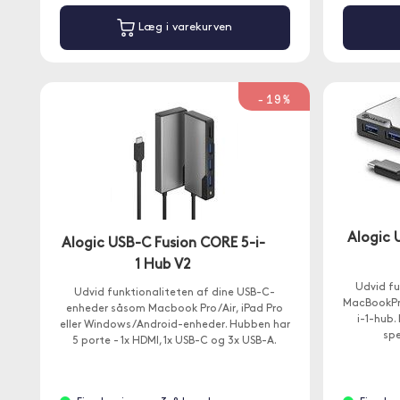
Læg i varekurven
-19%
Alogic 
Alogic USB-C Fusion CORE 5-i-
1 Hub V2
Udvid fu
Udvid funktionaliteten af dine USB-C-
MacBookPro
enheder såsom Macbook Pro /Air, iPad Pro
i-1-hub.
eller Windows/Android-enheder. Hubben har
spe
5 porte - 1x HDMI, 1x USB-C og 3x USB-A.