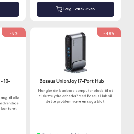
Læg i varekurven
-8%
-46%
- 10-
Baseus UnionJoy 17-Port Hub
Mangler din bærbare computer plads til at
tilslutte ydre enheder? Med Baseus Hub vil
ang til alle
dette problem være en saga blot.
 nødvendige
 kontoret