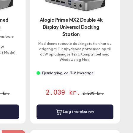
 med
Alogic Prime MX2 Double 4k
g
Display Universal Docking
Station
 bærbare
Med denne robuste dockingstation har du
00W
adgang til 11 højtydende porte med op til
Alt Mode)
65W opladningseffekt. Kompatibel med
Windows og Mac.
Fjernlagring, ca. 3-8 hverdage
2.039 kr.
9 kr.
2.299 kr.
Læg i varekurven