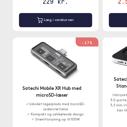
229 kr.
2.
Læg i varekurven
-17%
Satec
Stan
Satechi Mobile XR Hub med
microSD-læser
Udstyret
3.0-porte
✓Udvidet lagerplads med microSD-
3,5 mm st
understøttelse
kan ti
✓ Kompakt og selvkølende design
✓ Strømforsyning op til 100W