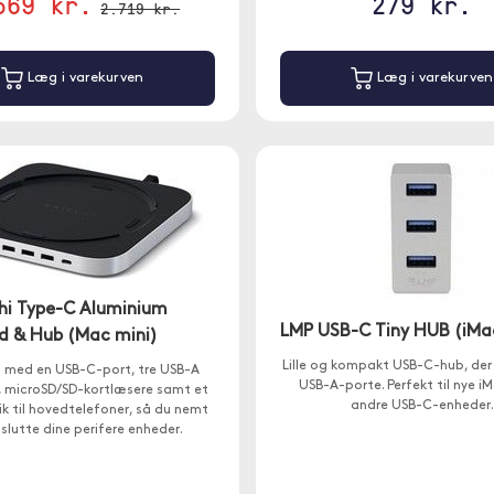
569 kr.
279 kr.
2.719 kr.
Læg i varekurven
Læg i varekurven
hi Type-C Aluminium
LMP USB-C Tiny HUB (iMa
d & Hub (Mac mini)
Lille og kompakt USB-C-hub, der 
 med en USB-C-port, tre USB-A
USB-A-porte. Perfekt til nye iM
, microSD/SD-kortlæsere samt et
andre USB-C-enheder.
ik til hovedtelefoner, så du nemt
lslutte dine perifere enheder.