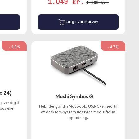
1.049 kr.
1.539 kr.
Læg i varekurven
-16%
-47%
c 24)
Moshi Symbus Q
giver dig 3
Hub, der gør din Macbook / USB-C-enhed til
acs eller
et desktop-system udstyret med trådløs
opladning.