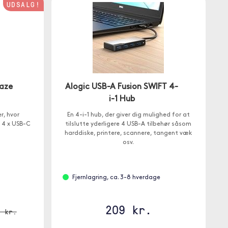
UDSALG!
laze
Alogic USB-A Fusion SWIFT 4-
i-1 Hub
r, hvor
En 4-i-1 hub, der giver dig mulighed for at
. 4 x USB-C
tilslutte yderligere 4 USB-A tilbehør såsom
harddiske, printere, scannere, tangent væk
osv.
Fjernlagring, ca. 3-8 hverdage
209 kr.
9 kr.