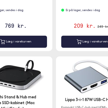
ager, sendes i dag
Er på lager, sendes i dag
769 kr.
209 kr.
249 k
Læg i varekurven
Læg i varekurven
hi Stand & Hub med
Lippa 3-i-1 87W USB-C 
 SSD-kabinet (Mac
Kompakt USB-C-hub med HDMI-,