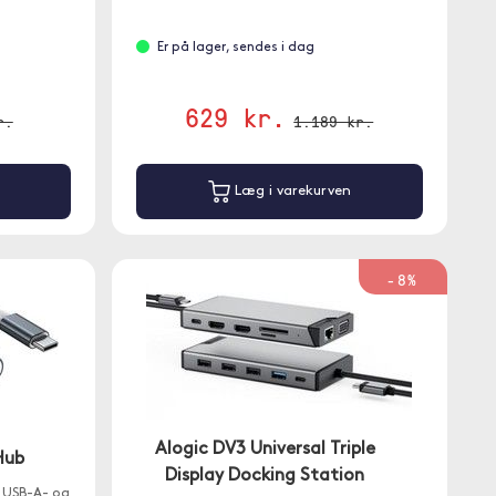
Er på lager, sendes i dag
629 kr.
r.
1.189 kr.
Læg i varekurven
-8%
Alogic DV3 Universal Triple
Hub
Display Docking Station
 USB-A- og