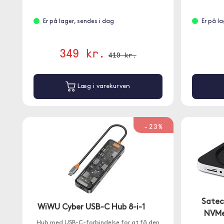
Er på lager, sendes i dag
Er på l
349 kr.
419 kr.
Læg i varekurven
-23%
Satec
WiWU Cyber USB-C Hub 8-i-1
NVMe
Hub med USB-C-forbindelse for at få den