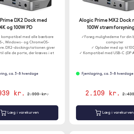
 Prime DX2 Dock med
Alogic Prime MX2 Dock
4K og 100W PD
100W strømforsynin
 kompatibel med alle bærbare
✓Forøg mulighederne for din
-, Windows- og ChromeOS-
computer
e. DX2-dockingstationen giver
✓ Oplader med op til 1
il alle de porte, der kræves i et
✓ Kompatibel med USB-C (DP 
mmekontor, trænings- eller
virksomhedsmiljø.
gring, ca. 3-8 hverdage
Fjernlagring, ca. 3-8 hverdage
939 kr.
2.109 kr.
2.999 kr.
2.43
Læg i varekurven
Læg i varekurven