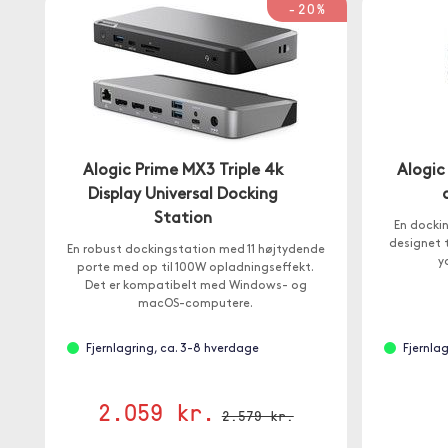
-20%
Alogic Prime MX3 Triple 4k
Alogic
Display Universal Docking
Station
En dockin
designet t
En robust dockingstation med 11 højtydende
y
porte med op til 100W opladningseffekt.
Det er kompatibelt med Windows- og
macOS-computere.
Fjernlagring, ca. 3-8 hverdage
Fjernla
2.059 kr.
2.579 kr.