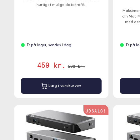
hurtigst mulige datatrafik.
Maksimer
din Mac M
med den
Er på lager, sendes i dag
Er på l
459 kr.
599 kr.
Læg i varekurven
UDSALG!