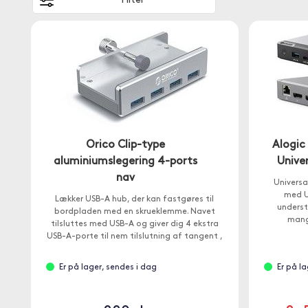
Filter
Orico Clip-type
Alogic
aluminiumslegering 4-ports
Unive
nav
Universa
med U
Lækker USB-A hub, der kan fastgøres til
underst
bordpladen med en skrueklemme. Navet
mang
tilsluttes med USB-A og giver dig 4 ekstra
USB-A-porte til nem tilslutning af tangent ,
USB-sticks eller printere.
Er på lager, sendes i dag
Er på l