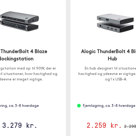
 ThunderBolt 4 Blaze
Alogic ThunderBolt 4 B
dockingstation
Hub
gstation med op til 90W, der er
En hub designet til situatione
il situationer, hvor hastighed og
hastighed og ydeevne er vigtige
deevne er meget vigtige.
og 1 x USB-A.
gring, ca. 3-8 hverdage
Fjernlagring, ca. 3-8 hverdage
3.279 kr.
2.259 kr.
2.29