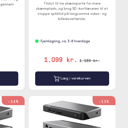
Tilslut til tre skærmporte for mere
W gennem
skærmplads, og brug SD -kortlæseren til at
stoppe spildtid på langsomme video- og
billedoverførsler.
Fjernlagring, ca. 3-8 hverdage
1.099 kr.
1.189 kr.
Læg i varekurven
-14%
-11%