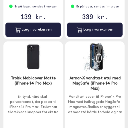
Er på lager, sendes i morgen
Er på lager, sendes i morgen
139 kr.
339 kr.
Læg i varekurven
Læg i varekurven
Trolsk Mobilcover Matte
Armor-X vandtæt etui med
(iPhone 14 Pro Max)
MagSafe (iPhone 14 Pro
Max)
En tynd, hård skal i
Vandtæt cover til iPhone 14 Pro
polycarbonat, der passer til
Max med indbyggede MagSafe-
iPhone 14 Pro Max . Etuiet har
magneter. Skallen er bygget til
tildækkede knapper for ekstra
at modstå hårde forhold og har
beskyttelse og udskæringer til
en indbygget skærmbeskytter
alle vigtige porte og kameraet.
for omfattende beskyttelse.