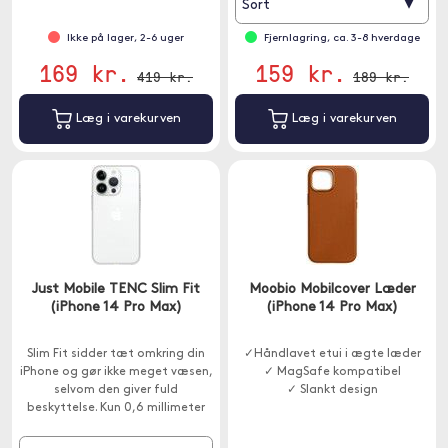
▾
Sort
Ikke på lager, 2-6 uger
Fjernlagring, ca. 3-8 hverdage
169 kr.
159 kr.
419 kr.
189 kr.
Læg i varekurven
Læg i varekurven
Just Mobile TENC Slim Fit
Moobio Mobilcover Læder
(iPhone 14 Pro Max)
(iPhone 14 Pro Max)
Slim Fit sidder tæt omkring din
✓Håndlavet etui i ægte læder
iPhone og gør ikke meget væsen,
✓ MagSafe kompatibel
selvom den giver fuld
✓ Slankt design
beskyttelse. Kun 0,6 millimeter
tyk med en hævet ramme
omkring kameraet.