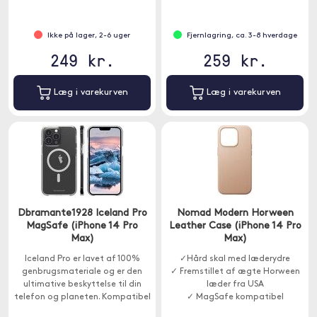
mærker.
Ikke på lager, 2-6 uger
Fjernlagring, ca. 3-8 hverdage
249 kr.
259 kr.
Læg i varekurven
Læg i varekurven
Dbramante1928 Iceland Pro
Nomad Modern Horween
MagSafe (iPhone 14 Pro
Leather Case (iPhone 14 Pro
Max)
Max)
Iceland Pro er lavet af 100%
✓Hård skal med læderydre
genbrugsmateriale og er den
✓ Fremstillet af ægte Horween
ultimative beskyttelse til din
læder fra USA
telefon og planeten. Kompatibel
✓ MagSafe kompatibel
med MagSafe.