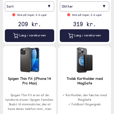
tilbehør.
▾
▾
Sort
Glitter
Ikke på lager, 2-6 uger
Ikke på lager, 2-6 uger
209 kr.
319 kr.
Læg i varekurven
Læg i varekurven
Spigen Thin Fit (iPhone 14
Trolsk Kortholder med
Pro Max)
MagSafe
Spigen Thin Fit er en af de
✓ Kortholder, der fæstes med
tyndeste etuier i Spigen familien.
MagSafe
Skabt til minimalister, der vil
✓ Foldbart fingergreb
have deres telefon mini , men
beskyttet på samme tid.