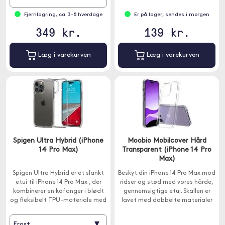
Fjernlagring, ca. 3-8 hverdage
Er på lager, sendes i morgen
349 kr.
139 kr.
Læg i varekurven
Læg i varekurven
Spigen Ultra Hybrid (iPhone
Moobio Mobilcover Hård
14 Pro Max)
Transparent (iPhone 14 Pro
Max)
Spigen Ultra Hybrid er et slankt
Beskyt din iPhone 14 Pro Max mod
etui til iPhone 14 Pro Max , der
ridser og stød med vores hårde,
kombinerer en kofanger i blødt
gennemsigtige etui. Skallen er
og fleksibelt TPU-materiale med
lavet med dobbelte materialer
en bagside i hård plast.
for at give ekstra beskyttelse.
▾
Frost