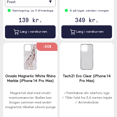
▾
Frost
Fjernlagring, ca. 3-8 hverdage
Er på lager, sendes i morgen
139 kr.
349 kr.
Læg i varekurven
Læg i varekurven
-61%
Onsala Magnetic White Rhino
Tech21 Evo Clear (iPhone 14
Marble (iPhone 14 Pro Max)
Pro Max)
Magnetisk skal med smukt
✓Fremhæver din telefons sign
marmormønster. Skallen kan
✓ Tåler fald fra 3,6 meters højde
bruges sammen med andet
✓ Antimikrobiel
magnetisk tilbehør såsom punge
og bilholdere.