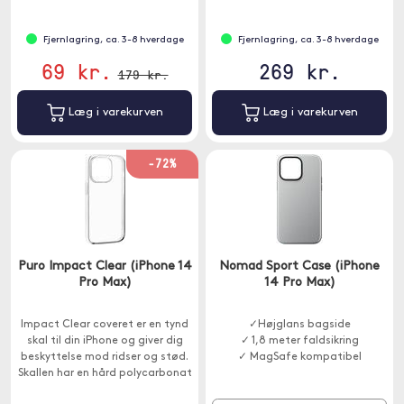
Fjernlagring, ca. 3-8 hverdage
Fjernlagring, ca. 3-8 hverdage
69 kr.
269 kr.
179 kr.
Læg i varekurven
Læg i varekurven
-72%
Puro Impact Clear (iPhone 14
Nomad Sport Case (iPhone
Pro Max)
14 Pro Max)
Impact Clear coveret er en tynd
✓Højglans bagside
skal til din iPhone og giver dig
✓ 1,8 meter faldsikring
beskyttelse mod ridser og stød.
✓ MagSafe kompatibel
Skallen har en hård polycarbonat
bagside og bløde TPU kanter.