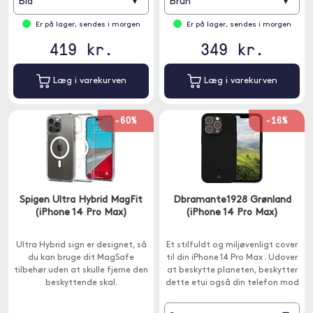
▾
▾
Blå
Brun
omkring skærm og kamera
Er på lager, sendes i morgen
Er på lager, sendes i morgen
419 kr.
349 kr.
Læg i varekurven
Læg i varekurven
-60%
-16%
Spigen Ultra Hybrid MagFit
Dbramante1928 Grønland
(iPhone 14 Pro Max)
(iPhone 14 Pro Max)
Ultra Hybrid sign er designet, så
Et stilfuldt og miljøvenligt cover
du kan bruge dit MagSafe
til din iPhone 14 Pro Max . Udover
tilbehør uden at skulle fjerne den
at beskytte planeten, beskytter
beskyttende skal.
dette etui også din telefon mod
stød og ridser.