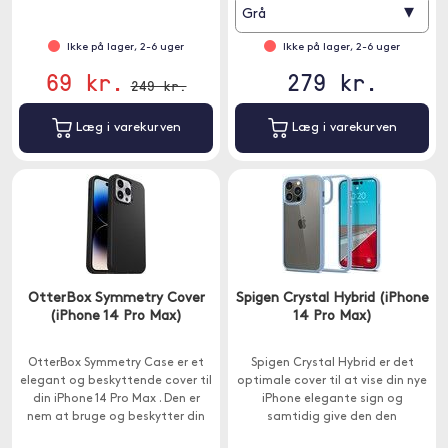
▾
Grå
Ikke på lager, 2-6 uger
Ikke på lager, 2-6 uger
69 kr.
279 kr.
249 kr.
Læg i varekurven
Læg i varekurven
OtterBox Symmetry Cover
Spigen Crystal Hybrid (iPhone
(iPhone 14 Pro Max)
14 Pro Max)
OtterBox Symmetry Case er et
Spigen Crystal Hybrid er det
elegant og beskyttende cover til
optimale cover til at vise din nye
din iPhone 14 Pro Max . Den er
iPhone elegante sign og
nem at bruge og beskytter din
samtidig give den den
telefon godt mod ridser og
beskyttelse, den fortjener.