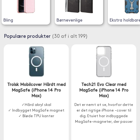
Bling
Børnevenlige
Ekstra holdbar
Populære produkter
(30 af i alt 199)
Trolsk Mobilcover Hårdt med
Tech21 Evo Clear med
MagSafe (iPhone 14 Pro
MagSafe (iPhone 14 Pro
Max)
Max)
✓Hård akryl skal
Det er nemt at se, hvorfor dette
✓ Indbygget MagSafe magnet
er det rigtige iPhone -cover til
✓ Bløde TPU kanter
dig. Etuiet har indbyggede
MagSafe-magneter, der passer
problemfrit med opladere og
tilbehør.