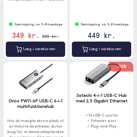
der kun har USB-C. Denne hub har
bred kompatibilitet og fungerer
med MacOS, iPad OS, Windows
og Android.
Fjernlagring, ca. 3-8 hverdage
Fjernlagring, ca. 3-8 hverdage
349 kr.
449 kr.
399 kr.
Læg i varekurven
Læg i varekurven
-32%
Satechi 4-i-1 USB-C Hub
Orico PW11-6P USB-C 6-i-1
med 2,5 Gigabit Ethernet
multifunktionshub
✓3x USB-C-portar
Hvis du mangler ekstra plads til
✓ Ethernet-port
at tilslutte de enheder, du har
✓ Plug-and-Play
brug for, vil denne adapter løse