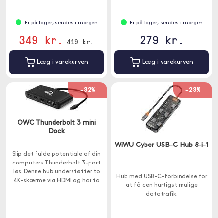
Er på lager, sendes i morgen
Er på lager, sendes i morgen
349 kr.
279 kr.
419 kr.
Læg i varekurven
Læg i varekurven
-32%
-23%
OWC Thunderbolt 3 mini
Dock
WiWU Cyber USB-C Hub 8-i-1
Slip det fulde potentiale af din
computers Thunderbolt 3-port
løs. Denne hub understøtter to
Hub med USB-C-forbindelse for
4K-skærme via HDMI og har to
at få den hurtigst mulige
USB-A- og en Ethernet-port.
datatrafik.