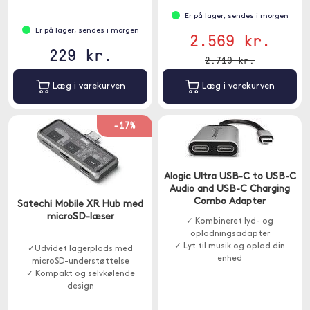
printere.
Er på lager, sendes i morgen
Er på lager, sendes i morgen
2.569 kr.
229 kr.
2.719 kr.
Læg i varekurven
Læg i varekurven
-17%
Alogic Ultra USB-C to USB-C
Audio and USB-C Charging
Combo Adapter
Satechi Mobile XR Hub med
microSD-læser
✓ Kombineret lyd- og
opladningsadapter
✓ Lyt til musik og oplad din
✓Udvidet lagerplads med
enhed
microSD-understøttelse
✓ Kompakt og selvkølende
design
✓ Strømforsyning op til 100W