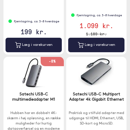
Fjernlagring, ca. 3-8 hverdage
Fjernlagring, ca. 3-8 hverdage
1.099 kr.
199 kr.
1.189 kr.
Læg i varekurven
Læg i varekurven
-8%
Satechi USB-C
Satechi USB-C Multiport
multimedieadapter M1
Adapter 4k Gigabit Ethernet
Hubben har en dobbelt 4K-
Praktisk og stilfuld adapter med
skærm i høj opløsning, en række
udgange til HDMI, Ethernet, USB,
muligheder for hurtig
SD-kort og MicroSD.
dataoverførsel og en moderne