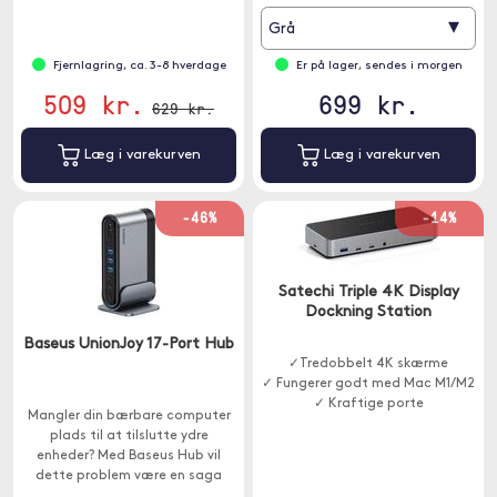
anden enhed med USB-C.
▾
Grå
Fjernlagring, ca. 3-8 hverdage
Er på lager, sendes i morgen
509 kr.
699 kr.
629 kr.
Læg i varekurven
Læg i varekurven
-46%
-14%
Satechi Triple 4K Display
Dockning Station
Baseus UnionJoy 17-Port Hub
✓Tredobbelt 4K skærme
✓ Fungerer godt med Mac M1/M2
✓ Kraftige porte
Mangler din bærbare computer
plads til at tilslutte ydre
enheder? Med Baseus Hub vil
dette problem være en saga
blot.