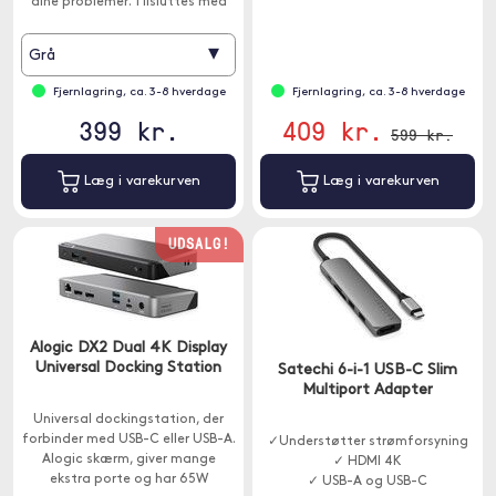
dine problemer. Tilsluttes med
USB-C.
▾
Grå
Fjernlagring, ca. 3-8 hverdage
Fjernlagring, ca. 3-8 hverdage
399 kr.
409 kr.
599 kr.
Læg i varekurven
Læg i varekurven
UDSALG!
Alogic DX2 Dual 4K Display
Universal Docking Station
Satechi 6-i-1 USB-C Slim
Multiport Adapter
Universal dockingstation, der
forbinder med USB-C eller USB-A.
✓Understøtter strømforsyning
Alogic skærm, giver mange
✓ HDMI 4K
ekstra porte og har 65W
✓ USB-A og USB-C