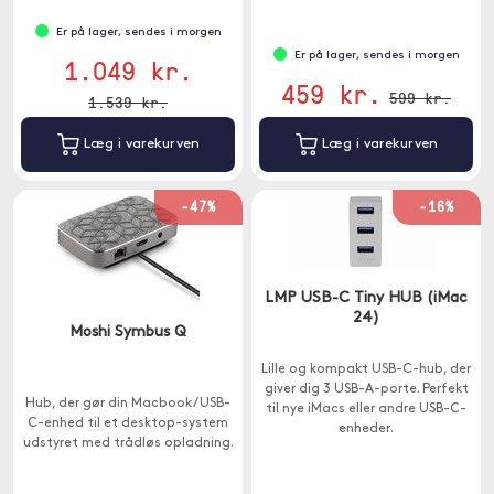
Er på lager, sendes i morgen
Er på lager, sendes i morgen
1.049 kr.
459 kr.
599 kr.
1.539 kr.
Læg i varekurven
Læg i varekurven
-47%
-16%
LMP USB-C Tiny HUB (iMac
24)
Moshi Symbus Q
Lille og kompakt USB-C-hub, der
giver dig 3 USB-A-porte. Perfekt
Hub, der gør din Macbook / USB-
til nye iMacs eller andre USB-C-
C-enhed til et desktop-system
enheder.
udstyret med trådløs opladning.