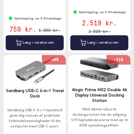
Fjernlagring, ca. 3-8 hverdage
Fjernlagring, ca. 3-8 hverdage
2.519 kr.
759 kr.
1.399 kr.
2.929 kr.
Læg i varekurven
Læg i varekurven
-49%
-11%
Alogic Prime MX2 Double 4k
Sandberg USB-C 6-in-1 Travel
Display Universal Docking
Dock
Station
Med denne robuste
Sandberg USB-C 6-i-1 rejsedock
dockingstation har du adgang
giver dig masser af praktiske
til 11 højtydende porte med op til
forbindelsesmuligheder til din
65W opladningseffekt.
computer med USB-C-port.
Kompatibel med Windows og