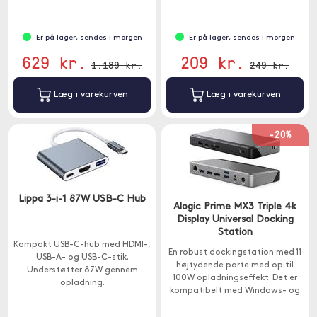
Er på lager, sendes i morgen
Er på lager, sendes i morgen
629 kr.
209 kr.
1.189 kr.
249 kr.
Læg i varekurven
Læg i varekurven
-20%
Lippa 3-i-1 87W USB-C Hub
Alogic Prime MX3 Triple 4k
Display Universal Docking
Station
Kompakt USB-C-hub med HDMI-,
En robust dockingstation med 11
USB-A- og USB-C-stik.
højtydende porte med op til
Understøtter 87W gennem
100W opladningseffekt. Det er
opladning.
kompatibelt med Windows- og
macOS-computere.