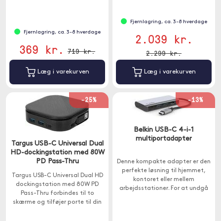
Mac.
Fjernlagring, ca. 3-8 hverdage
Fjernlagring, ca. 3-8 hverdage
2.039 kr.
369 kr.
719 kr.
2.299 kr.
Læg i varekurven
Læg i varekurven
-25%
-13%
Belkin USB-C 4-i-1
multiportadapter
Targus USB-C Universal Dual
HD-dockingstation med 80W
PD Pass-Thru
Denne kompakte adapter er den
perfekte løsning til hjemmet,
Targus USB-C Universal Dual HD
kontoret eller mellem
dockingstation med 80W PD
arbejdsstationer. For at undgå
Pass-Thru forbindes til to
at vælge mellem portudvidelse
skærme og tilføjer porte til din
og opladning har denne adapter
bærbare computer.
en opladningseffekt på 100W.