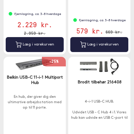
Fjernlagring, ca. 3-8 hverdage
Fjernlagring, ca. 3-8 hverdage
2.229 kr.
579 kr.
669 kr.
2.959 kr.
Læg i varekurven
Læg i varekurven
-25%
Belkin USB-C 11-i-1 Multiport
Brodit tilbehør 216408
Hub
En hub, der giver dig den
4-i-1 USB-C HUB.
ultimative arbejdsstation med
op til 11 porte.
Udvidet USB - C Hub 4 i 1. Vores
hub kan udvide en USB C-port til
4 USB-porte og hjælpe dig med
at løse problemet med