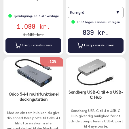
aluminiumsfinish.
▾
Rumgrå
Fjernlagring, ca. 3-8 hverdage
Er på lager, sendes i morgen
1.099 kr.
839 kr.
1.189 kr.
Læg i varekurven
Læg i varekurven
-13%
Sandberg USB-C til 4 x USB-
Orico 5-i-1 multifunktionel
C Hub
dockingstation
Sandberg USB-C til 4 x USB-C
Med en ekstern hub kan du give
Hub giver dig mulighed for at
din enhed flere porte til f.eks. At
udvide computerens USB-C port
tilslutte en skærm eller
til 4 nye porte.
netværkskabel til din Macbook,