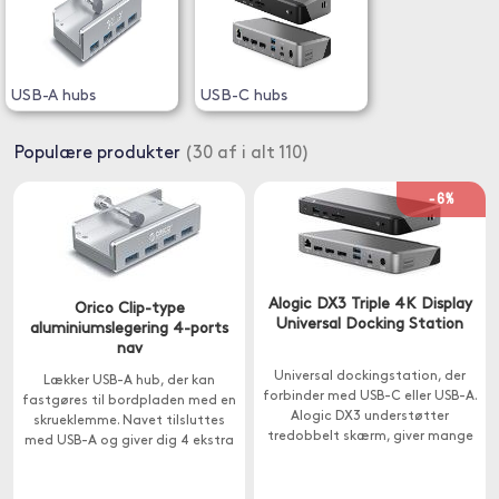
USB-A hubs
USB-C hubs
Populære produkter
(30 af i alt 110)
-6%
Alogic DX3 Triple 4K Display
Orico Clip-type
Universal Docking Station
aluminiumslegering 4-ports
nav
Universal dockingstation, der
Lækker USB-A hub, der kan
forbinder med USB-C eller USB-A.
fastgøres til bordpladen med en
Alogic DX3 understøtter
skrueklemme. Navet tilsluttes
tredobbelt skærm, giver mange
med USB-A og giver dig 4 ekstra
ekstra porte og har 100W
USB-A-porte til nem tilslutning
gennemstrømning.
af tangent , USB-sticks eller