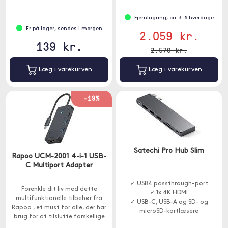
Fjernlagring, ca. 3-8 hverdage
Er på lager, sendes i morgen
2.059 kr.
139 kr.
2.579 kr.
Læg i varekurven
Læg i varekurven
-19%
Satechi Pro Hub Slim
Rapoo UCM-2001 4-i-1 USB-
C Multiport Adapter
✓ USB4 passthrough-port
Forenkle dit liv med dette
✓ 1x 4K HDMI
multifunktionelle tilbehør fra
✓ USB-C, USB-A og SD- og
Rapoo , et must for alle, der har
microSD-kortlæsere
brug for at tilslutte forskellige
enheder til deres Macbook eller