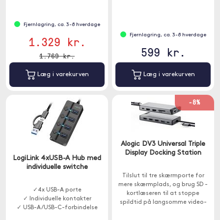
utilstrækkelige USB-porte
Fjernlagring, ca. 3-8 hverdage
Fjernlagring, ca. 3-8 hverdage
1.329 kr.
599 kr.
1.769 kr.
Læg i varekurven
Læg i varekurven
-8%
Alogic DV3 Universal Triple
Display Docking Station
LogiLink 4xUSB-A Hub med
individuelle switche
Tilslut til tre skærmporte for
mere skærmplads, og brug SD -
✓4x USB-A porte
kortlæseren til at stoppe
✓ Individuelle kontakter
spildtid på langsomme video-
✓ USB-A/USB-C-forbindelse
og billedoverførsler.