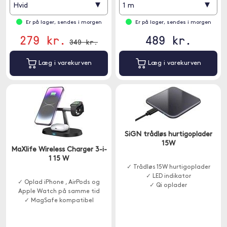
▾
▾
Hvid
1 m
Er på lager, sendes i morgen
Er på lager, sendes i morgen
279 kr.
489 kr.
349 kr.
Læg i varekurven
Læg i varekurven
SiGN trådløs hurtigoplader
15W
MaXlife Wireless Charger 3-i-
1 15 W
✓ Trådløs 15W hurtigoplader
✓ LED indikator
✓ Oplad iPhone , AirPods og
✓ Qi oplader
Apple Watch på samme tid
✓ MagSafe kompatibel