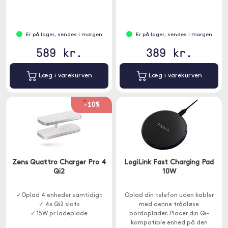
forskellige enheder problemfrit.
Er på lager, sendes i morgen
Er på lager, sendes i morgen
589 kr.
389 kr.
Læg i varekurven
Læg i varekurven
-10%
Zens Quattro Charger Pro 4
LogiLink Fast Charging Pad
Qi2
10W
✓Oplad 4 enheder samtidigt
Oplad din telefon uden kabler
✓ 4x Qi2 slots
med denne trådløse
✓ 15W pr ladeplade
bordoplader. Placer din Qi-
kompatible enhed på den