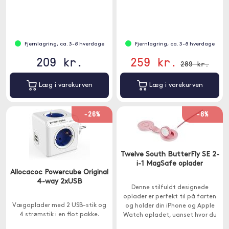
Fjernlagring, ca. 3-8 hverdage
Fjernlagring, ca. 3-8 hverdage
209 kr.
259 kr.
289 kr.
Læg i varekurven
Læg i varekurven
-26%
-8%
Twelve South ButterFly SE 2-
i-1 MagSafe oplader
Allocacoc Powercube Original
4-way 2xUSB
Denne stilfuldt designede
oplader er perfekt til på farten
Vægoplader med 2 USB-stik og
og holder din iPhone og Apple
4 strømstik i en flot pakke.
Watch opladet, uanset hvor du
er.