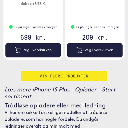
dobbelt USB-C
strømforsyningsporte, 90W og
18W, til at oplade selv dine mest
krævende USB-C-enheder ved
fuld hastighed - uden
Er på lager, sendes i morgen
Er på lager, sendes i morgen
strømdeling.
699 kr.
209 kr.
Læg i varekurven
Læg i varekurven
VIS FLERE PRODUKTER
Læs mere iPhone 15 Plus - Oplader - Stort
sortiment
Trådløse opladere eller med ledning
Vi har en række forskellige modeller af trådløse
opladere, som har nogle fordele. Du undgår
ledninger overalt og minimalt med