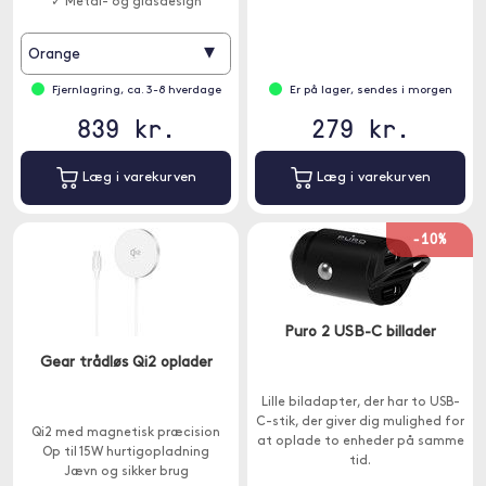
✓ Metal- og glasdesign
▾
Orange
Fjernlagring, ca. 3-8 hverdage
Er på lager, sendes i morgen
839 kr.
279 kr.
Læg i varekurven
Læg i varekurven
-10%
Puro 2 USB-C billader
Gear trådløs Qi2 oplader
Lille biladapter, der har to USB-
C-stik, der giver dig mulighed for
Qi2 med magnetisk præcision
at oplade to enheder på samme
Op til 15W hurtigopladning
tid.
Jævn og sikker brug