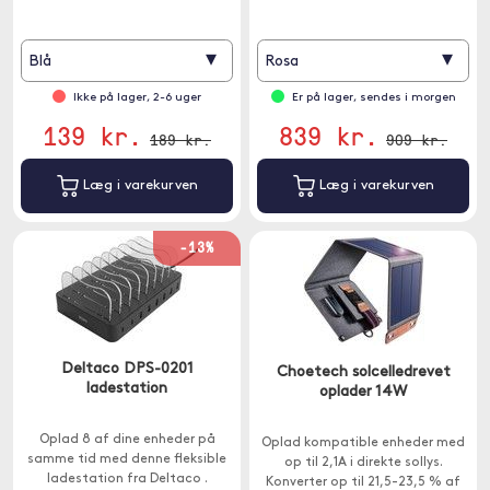
▾
▾
Blå
Rosa
Ikke på lager, 2-6 uger
Er på lager, sendes i morgen
139 kr.
839 kr.
189 kr.
909 kr.
Læg i varekurven
Læg i varekurven
-13%
Deltaco DPS-0201
Choetech solcelledrevet
ladestation
oplader 14W
Oplad 8 af dine enheder på
Oplad kompatible enheder med
samme tid med denne fleksible
op til 2,1A i direkte sollys.
ladestation fra Deltaco .
Konverter op til 21,5-23,5 % af