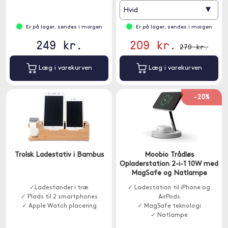
▾
Hvid
Er på lager, sendes i morgen
Er på lager, sendes i morgen
249 kr.
209 kr.
279 kr.
Læg i varekurven
Læg i varekurven
-20%
Trolsk Ladestativ i Bambus
Moobio Trådløs
Opladerstation 2-i-1 10W med
MagSafe og Natlampe
✓Ladestander i træ
✓ Ladestation til iPhone og
✓ Plads til 2 smartphones
AirPods
✓ Apple Watch placering
✓ MagSafe teknologi
✓ Natlampe