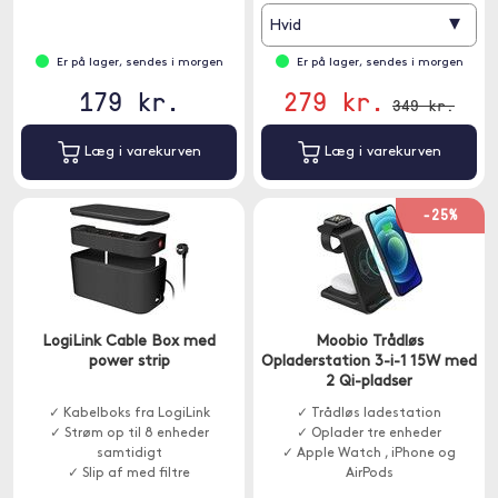
▾
Hvid
Er på lager, sendes i morgen
Er på lager, sendes i morgen
179 kr.
279 kr.
349 kr.
Læg i varekurven
Læg i varekurven
-25%
LogiLink Cable Box med
Moobio Trådløs
power strip
Opladerstation 3-i-1 15W med
2 Qi-pladser
✓ Kabelboks fra LogiLink
✓ Trådløs ladestation
✓ Strøm op til 8 enheder
✓ Oplader tre enheder
samtidigt
✓ Apple Watch , iPhone og
✓ Slip af med filtre
AirPods