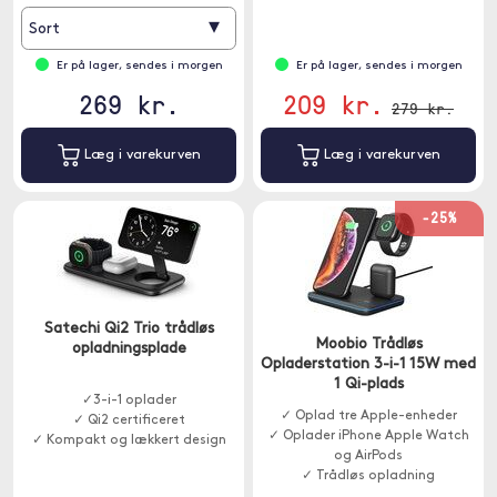
▾
Sort
Er på lager, sendes i morgen
Er på lager, sendes i morgen
269 kr.
209 kr.
279 kr.
Læg i varekurven
Læg i varekurven
-25%
Satechi Qi2 Trio trådløs
Moobio Trådløs
opladningsplade
Opladerstation 3-i-1 15W med
1 Qi-plads
✓3-i-1 oplader
✓ Oplad tre Apple-enheder
✓ Qi2 certificeret
✓ Oplader iPhone Apple Watch
✓ Kompakt og lækkert design
og AirPods
✓ Trådløs opladning