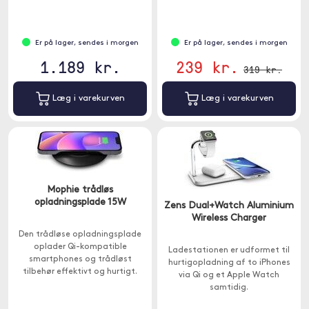
Er på lager, sendes i morgen
Er på lager, sendes i morgen
1.189 kr.
239 kr.
319 kr.
Læg i varekurven
Læg i varekurven
Mophie trådløs
opladningsplade 15W
Zens Dual+Watch Aluminium
Wireless Charger
Den trådløse opladningsplade
oplader Qi-kompatible
Ladestationen er udformet til
smartphones og trådløst
hurtigopladning af to iPhones
tilbehør effektivt og hurtigt.
via Qi og et Apple Watch
Placer blot din Qi-kompatible
samtidig.
enhed på pladen.