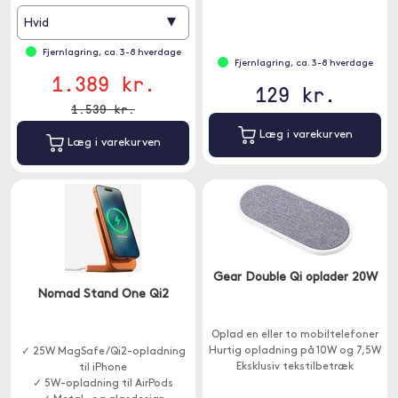
trådløse bordoplader, og den
▾
Hvid
begynder at oplade.
Fjernlagring, ca. 3-8 hverdage
Fjernlagring, ca. 3-8 hverdage
1.389 kr.
129 kr.
1.539 kr.
Læg i varekurven
Læg i varekurven
Gear Double Qi oplader 20W
Nomad Stand One Qi2
Oplad en eller to mobiltelefoner
Hurtig opladning på 10W og 7,5W
✓ 25W MagSafe/Qi2-opladning
Eksklusiv tekstilbetræk
til iPhone
✓ 5W-opladning til AirPods