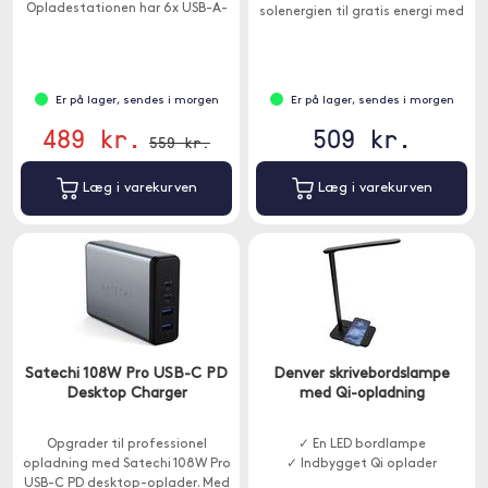
Opladestationen har 6x USB-A-
solenergien til gratis energi med
porte og 2x USB-C-porte samt
højeffektiv SunPower solpanel.
understøttelse af hurtig
opladning.
Er på lager, sendes i morgen
Er på lager, sendes i morgen
489 kr.
509 kr.
559 kr.
Læg i varekurven
Læg i varekurven
Satechi 108W Pro USB-C PD
Denver skrivebordslampe
Desktop Charger
med Qi-opladning
Opgrader til professionel
✓ En LED bordlampe
opladning med Satechi 108W Pro
✓ Indbygget Qi oplader
USB-C PD desktop-oplader. Med