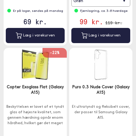
▾
Grøn
Er på lager, sendes på mandag
Fjernlagring, ca. 3-8 hverdage
69 kr.
99 kr.
119 kr.
Læg i varekurven
Læg i varekurven
-22%
Copter Exoglass Flat (Galaxy
Puro 0.3 Nude Cover (Galaxy
A15)
A15)
Beskyttelsen er lavet af et tyndt
Et ultratyndt og fleksibelt cover,
glas af højeste kvalitet, som
der passer til Samsung Galaxy
gennem hærdning opnår enorm
A15.
hårdhed, hvilket gør det meget
stødfast.