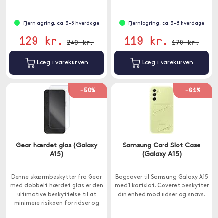
Fjernlagring, ca. 3-8 hverdage
Fjernlagring, ca. 3-8 hverdage
129 kr.
119 kr.
249 kr.
179 kr.
Læg i varekurven
Læg i varekurven
-50%
-61%
Gear hærdet glas (Galaxy
Samsung Card Slot Case
A15)
(Galaxy A15)
Denne skærmbeskytter fra Gear
Bagcover til Samsung Galaxy A15
med dobbelt hærdet glas er den
med 1 kortslot. Coveret beskytter
ultimative beskyttelse til at
din enhed mod ridser og snavs.
minimere risikoen for ridser og
andre skader på din Galaxy A15.