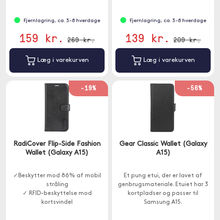
Fjernlagring, ca. 3-8 hverdage
Fjernlagring, ca. 3-8 hverdage
159 kr.
139 kr.
269 kr.
209 kr.
Læg i varekurven
Læg i varekurven
-19%
-56%
RadiCover Flip-Side Fashion
Gear Classic Wallet (Galaxy
Wallet (Galaxy A15)
A15)
✓Beskytter mod 86% af mobil
Et pung etui, der er lavet af
stråling
genbrugsmateriale. Etuiet har 3
✓ RFID-beskyttelse mod
kortpladser og passer til
kortsvindel
Samsung A15.
✓ Tre kortpladser og en større