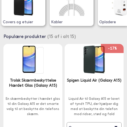
Covers og etuier
Kabler
Opladere
Populære produkter
(15 af i alt 15)
-17%
Trolsk Skærmbeskyttelse
Spigen Liquid Air (Galaxy A15)
Hærdet Glas (Galaxy A15)
En skærmbeskytter i hærdet glas
Liquid Air til Galaxy A15 er lavet
til din Galaxy A15 er det smarte
af tyndt TPU, der hjælper dig
valg til at beskytte din telefons
med at beskytte din telefon
skærm.
mod ridser, stød og fald
samtidig med, at telefonen
bevarer sit stilfulde design.