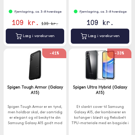
Fjernlagring, ca. 3-8 hverdage
Fjernlagring, ca. 3-8 hverdage
109 kr.
109 kr.
139 kr.
Læg i varekurven
Læg i varekurven
-41%
-33%
Spigen Tough Armor (Galaxy
Spigen Ultra Hybrid (Galaxy
A15)
A15)
Spigen Tough Armor er en tynd,
Et slankt cover til Samsung
men holdbar skal, der samtidig
Galaxy A15, der kombinerer en
er elegant og vil beskytte din
kofanger i blødt og fleksibelt
Samsung Galaxy A15 godt mod
TPU-materiale med en bagside i
ridser, fald og stød, som den kan
hård plast.
blive udsat for.