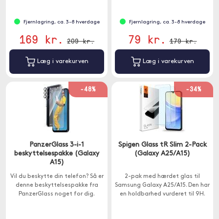
plads til kontanter
Fjernlagring, ca. 3-8 hverdage
Fjernlagring, ca. 3-8 hverdage
169 kr.
79 kr.
209 kr.
179 kr.
Læg i varekurven
Læg i varekurven
-48%
-34%
PanzerGlass 3-i-1
Spigen Glass tR Slim 2-Pack
beskyttelsespakke (Galaxy
(Galaxy A25/A15)
A15)
Vil du beskytte din telefon? Så er
2-pak med hærdet glas til
denne beskyttelsespakke fra
Samsung Galaxy A25/A15. Den har
PanzerGlass noget for dig.
en holdbarhed vurderet til 9H.