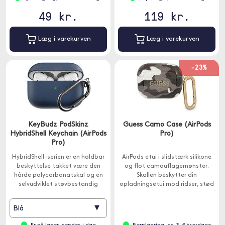
49 kr.
119 kr.
Læg i varekurven
Læg i varekurven
-23%
KeyBudz PodSkinz
Guess Camo Case (AirPods
HybridShell Keychain (AirPods
Pro)
Pro)
HybridShell-serien er en holdbar
AirPods etui i slidstærk silikone
beskyttelse takket være den
og flot camouflagemønster.
hårde polycarbonatskal og en
Skallen beskytter din
selvudviklet støvbestandig
opladningsetui mod ridser, stød
nano-belægning med en blød
og snavs. Karabinhage
flydende silikone kerne.
medfølger.
▾
Blå