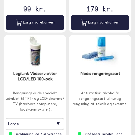
99 kr.
179 kr.
Læg i varekurven
Læg i varekurven
LogiLink Vådservietter
Nedis rengøringssæt
LCD/LED 100-pak
Rengøringsklude specielt
Antistatisk, alkoholfri
udviklet til TFT- og LCD-skærme /
rengøringssæt til hurtig
TV (bærbare computere,
rengøring af teknik og skærme.
fladskærms-tv'er),
mobiltelefoner, spilkonsoller og
de fleste glasoverflader (f.eks.
▾
Large
Spejle, linser osv.).
Fjernlagring, ca. 3-8 hverdage
Er på lager, sendes i dag