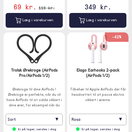
69 kr.
349 kr.
119 kr.
Læg i varekurven
Læg i varekurven
-42%
Trolsk Ørekroge (AirPods
Elago Earhooks 2-pack
Pro/AirPods 1/2)
(AirPods 1/2)
Ørekroge til dine AirPods !
Tilbehør til Apple AirPods der får
Ørekroge er perfekte, når du vil
headsettet til at passe ekstra
have AirPods til at sidde sikkert i
sikkert i ørerne.
dine ører, for eksempel når du
træner.
▾
▾
Sort
Rosa
Er på lager, sendes i dag
Er på lager, sendes i dag