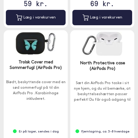
59 kr.
69 kr.
Læg i varekurven
Læg i varekurven
Trolsk Cover med
North Protective case
Sommerfugl (AirPods Pro)
(AirPods Pro)
Blødt, beskyttende cover med en
Sæt din AirPods Pro taske i sit
sød sommerfugl på til din
nye hjem, og du vil bemærke, at
AirPods Pro . Karabinhage
beskyttelseshætten passer
inkluderet.
perfekt! Du får også adgang til
alle funktionerne i AirPods Pro
sagen.
Er på lager, sendes i dag
Fjernlagring, ca. 3-8 hverdage