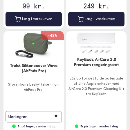
99 kr.
249 kr.
Læg i varekurven
Læg i varekurven
-42%
KeyBudz AirCare 2.0
Premium rengøringssæt
Trolsk Silikonecover Wave
(AirPods Pro)
Lås op for det fulde potentiale
af dine Apple enheder med
Stor silikone beskyttelse til din
AirCare 2.0 Premium Cleaning Kit
AirPods Pro.
fra KeyBudz.
▾
Mørkegrøn
Er på lager, sendes i dag
Er på lager, sendes i dag