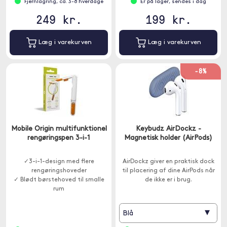
Fjernlagring, ca. 3-8 hverdage
Er på lager, sendes i dag
249 kr.
199 kr.
Læg i varekurven
Læg i varekurven
-8%
Mobile Origin multifunktionel
Keybudz AirDockz -
rengøringspen 3-i-1
Magnetisk holder (AirPods)
✓3-i-1-design med flere
AirDockz giver en praktisk dock
rengøringshoveder
til placering af dine AirPods når
✓ Blødt børstehoved til smalle
de ikke er i brug.
rum
▾
Blå