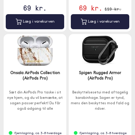
69 kr.
69 kr.
119 kr.
Læg i varekurven
Læg i varekurven
Onsala AirPods Collection
Spigen Rugged Armor
(AirPods Pro)
(AirPods Pro)
Sæt din AirPods Pro taske i sit
Beskyttelsesetui med aftagelig
nye hjem, og du vil bemærke, at
karabinhage. Sagen er tynd,
sagen passer perfekt! Du får
mens den beskyttes mod fald og
også adgang til alle
ridser.
funktionerne i AirPods Pro sagen.
Fjernlagring, ca. 3-8 hverdage
Fjernlagring, ca. 3-8 hverdage