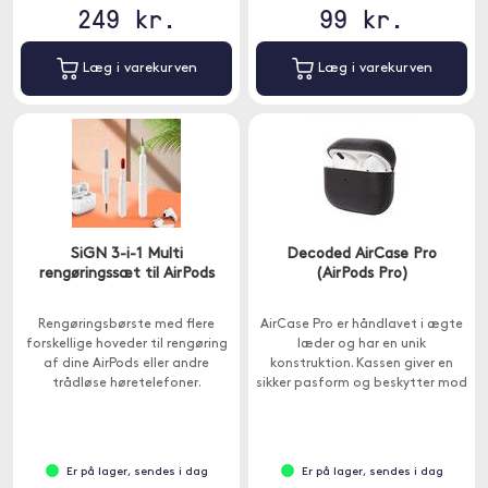
249 kr.
99 kr.
Læg i varekurven
Læg i varekurven
SiGN 3-i-1 Multi
Decoded AirCase Pro
rengøringssæt til AirPods
(AirPods Pro)
Rengøringsbørste med flere
AirCase Pro er håndlavet i ægte
forskellige hoveder til rengøring
læder og har en unik
af dine AirPods eller andre
konstruktion. Kassen giver en
trådløse høretelefoner.
sikker pasform og beskytter mod
ridser og fald. Sagen har et
interiør i TPU, der giver bedre
beskyttelse mod fald.
Er på lager, sendes i dag
Er på lager, sendes i dag