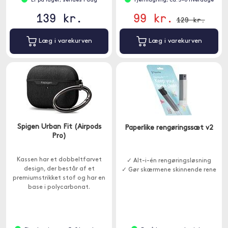
Er på lager, sendes i dag
Fjernlagring, ca. 3-8 hverdage
139 kr.
99 kr.
129 kr.
Læg i varekurven
Læg i varekurven
Spigen Urban Fit (Airpods
Paperlike rengøringssæt v2
Pro)
Kassen har et dobbeltfarvet
✓ Alt-i-én rengøringsløsning
design, der består af et
✓ Gør skærmene skinnende rene
premiumstrikket stof og har en
base i polycarbonat.