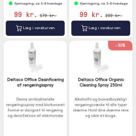
Fjernlagring, ca. 3-8 hverdage
Fjernlagring, ca. 3-8 hverdage
99 kr.
99 kr.
179 kr.
209 kr.
Læg i varekurven
Læg i varekurven
-30%
Deltaco Office Desinficering
Deltaco Office Organic
af rengøringsspray
Cleaning Spray 250ml
Denne antibakterielle
Alkoholfri og bionedbrydeligt
rengøringsspray med klorbaseret
rengøringsvæske til alle typer
formel er designet til rengøring
skærme. Hold dine skærme rene
og desinfektion af elektroniske
og sikre at bruge.
enheder, især skærme.