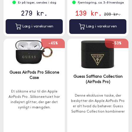
Er på lager, sendes i dag
Fjernlagring, ca. 3-8 hverdage
279 kr.
139 kr.
209 kr.
Læg i varekurven
Læg i varekurven
-45%
-53%
Guess AirPods Pro Silicone
Guess Saffiano Collection
Case
(AirPods Pro)
Et silikone etui til din Apple
Denne eksklusive taske, der
AirPods Pro . Silikoneetuiet har
beskytter din Apple AirPods Pro
indlejret glitter, der gør det
er alt hvad du behøver. Guess
synligt i mængden.
Saffiano Collection kombinerer
sofistikeret æstetik og
håndværk af høj kvalitet.