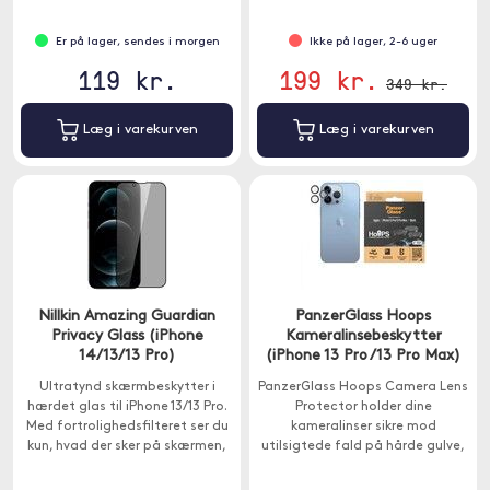
Er på lager, sendes i morgen
Ikke på lager, 2-6 uger
119 kr.
199 kr.
349 kr.
Læg i varekurven
Læg i varekurven
Nillkin Amazing Guardian
PanzerGlass Hoops
Privacy Glass (iPhone
Kameralinsebeskytter
14/13/13 Pro)
(iPhone 13 Pro /13 Pro Max)
Ultratynd skærmbeskytter i
PanzerGlass Hoops Camera Lens
hærdet glas til iPhone 13/13 Pro.
Protector holder dine
Med fortrolighedsfilteret ser du
kameralinser sikre mod
kun, hvad der sker på skærmen,
utilsigtede fald på hårde gulve,
og hvis nogen ser fra siden, ser
stød mod skarpe hjørner og
de kun en sort skærm.
gnavede nøgler i lommen.