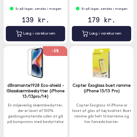
Er på lager, sendes i morgen
Er på lager, sendes i morgen
139 kr.
179 kr.
Læg i varekurven
Læg i varekurven
-5%
dBramante1928 Eco-shield -
Copter Exoglass buet ramme
Glasskærmbeskytter (iPhone
(iPhone 13/13 Pro)
13 /13pro/14)
En miljøvenlig skærmbeskytter,
Copter Exoglass til iPhone er
der er lavet af 100%
lavet af glas af høj kvalitet. Buet
genbrugsmateriale uden at gå
ramme går helt til kanterne og
på kompromis med beskyttelse
har farvede kanter.
og kvalitet.