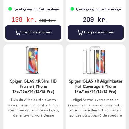
Fjernlagring, ca. 3-8 hverdage
Fjernlagring, ca. 3-8 hverdage
199 kr.
209 kr.
209 kr.
Læg i varekurven
Læg i varekurven
Spigen GLAS.tR Slim HD
Spigen GLAS.tR AlignMaster
Frame (iPhone
Full Coverage (iPhone
17e/16e/14/13/13 Pro)
17e/16e/14/13/13 Pro)
Hvis du vil holde din skærm
AlignMaster leveres med en
sikker, så brug en omfattende
innovativ brik, som er designet til
skærmbeskytter i hærdet glas,
at eliminere den tid, som ellers
der er krystalklart. Denne
spildes på at opnå den bedste
skærmbeskytter har en sort
pasform.
ramme og er sign til at passe til