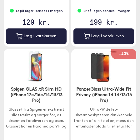
alle skaller fra Spigen.
Er på lager, sendes i morgen
Er på lager, sendes i morgen
129 kr.
199 kr.
Læg i varekurven
Læg i varekurven
-43%
Spigen GLAS.tR Slim HD
PanzerGlass Ultra-Wide Fit
(iPhone 17e/16e/14/13/13
Privacy (iPhone 14 14/13/13
Pro)
Pro)
Glasset fra Spigen er ekstremt
Ultra-Wide Fit-
slidstærkt og sørger for, at
skærmbeskytteren dækker hele
skærmen forbliver ren og pæn.
fronten af din telefon, mens den
Glasset har en hårdhed på 9H og
efterlader plads til et etui. Har
passer til iPhone 13 Pro.
privatlivsfilter.