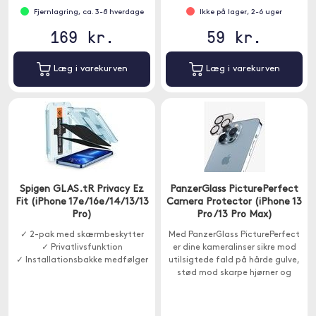
Fjernlagring, ca. 3-8 hverdage
Ikke på lager, 2-6 uger
169 kr.
59 kr.
Læg i varekurven
Læg i varekurven
Spigen GLAS.tR Privacy Ez
PanzerGlass PicturePerfect
Fit (iPhone 17e/16e/14/13/13
Camera Protector (iPhone 13
Pro)
Pro /13 Pro Max)
✓ 2-pak med skærmbeskytter
Med PanzerGlass PicturePerfect
✓ Privatlivsfunktion
er dine kameralinser sikre mod
✓ Installationsbakke medfølger
utilsigtede fald på hårde gulve,
stød mod skarpe hjørner og
nøgler i lommen.