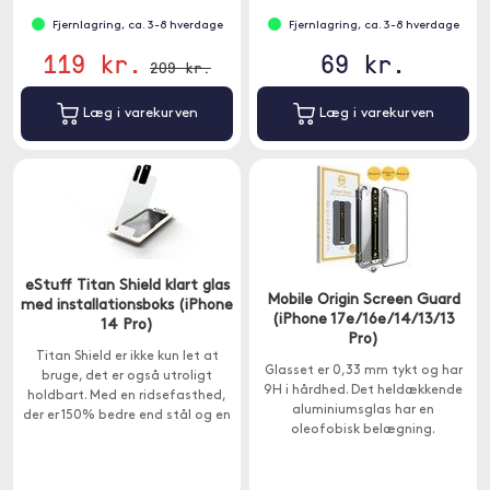
Fjernlagring, ca. 3-8 hverdage
Fjernlagring, ca. 3-8 hverdage
119 kr.
69 kr.
209 kr.
Læg i varekurven
Læg i varekurven
eStuff Titan Shield klart glas
Mobile Origin Screen Guard
med installationsboks (iPhone
(iPhone 17e/16e/14/13/13
14 Pro)
Pro)
Titan Shield er ikke kun let at
Glasset er 0,33 mm tykt og har
bruge, det er også utroligt
9H i hårdhed. Det heldækkende
holdbart. Med en ridsefasthed,
aluminiumsglas har en
der er 150% bedre end stål og en
oleofobisk belægning.
9H hårdhed.