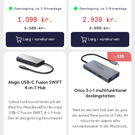
virksomhedsmiljø.
Fjernlagring, ca. 3-8 hverdage
Fjernlagring, ca. 3-8 hverdage
1.099 kr.
2.939 kr.
1.189 kr.
2.999 kr.
Læg i varekurven
Læg i varekurven
-13%
Alogic USB-C Fusion SWIFT
4-in-1 Hub
Orico 5-i-1 multifunktionel
dockingstation
Udvid funktionaliteten på din
iPad Pro / MacBookPro / Air med
Med en ekstern hub kan du give
USB-C Fusion SWIFT 4-i-1-hub.
din enhed flere porte til f.eks. At
Den er designet og konstrueret
tilslutte en skærm eller
specielt til din USB-C-enhed.
netværkskabel til din Macbook,
der kun har USB-C. Denne hub har