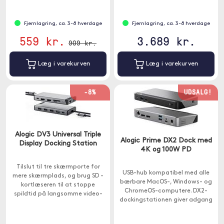
Fjernlagring, ca. 3-8 hverdage
Fjernlagring, ca. 3-8 hverdage
559 kr.
3.689 kr.
909 kr.
Læg i varekurven
Læg i varekurven
-8%
UDSALG!
Alogic DV3 Universal Triple
Alogic Prime DX2 Dock med
Display Docking Station
4K og 100W PD
Tilslut til tre skærmporte for
USB-hub kompatibel med alle
mere skærmplads, og brug SD -
bærbare MacOS-, Windows- og
kortlæseren til at stoppe
ChromeOS-computere. DX2-
spildtid på langsomme video-
dockingstationen giver adgang
og billedoverførsler.
til alle de porte, der kræves i et
hjemmekontor, trænings- eller