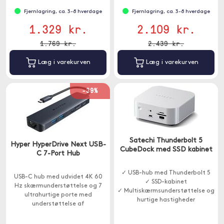
Fjernlagring, ca. 3-8 hverdage
Fjernlagring, ca. 3-8 hverdage
1.329 kr.
2.109 kr.
1.769 kr.
2.439 kr.
Læg i varekurven
Læg i varekurven
-39%
Satechi Thunderbolt 5
Hyper HyperDrive Next USB-
CubeDock med SSD kabinet
C 7-Port Hub
✓ USB-hub med Thunderbolt 5
USB-C hub med udvidet 4K 60
✓ SSD-kabinet
Hz skærmunderstøttelse og 7
✓ Multiskærmsunderstøttelse og
ultrahurtige porte med
hurtige hastigheder
understøttelse af
dataoverførsel op til 10 Gbps og
opladning op til 85W.