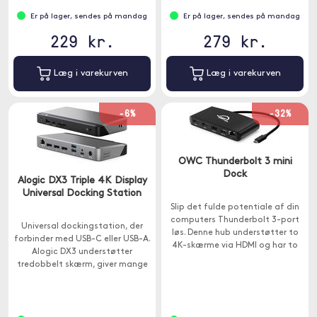
Er på lager, sendes på mandag
Er på lager, sendes på mandag
229 kr.
279 kr.
Læg i varekurven
Læg i varekurven
-6%
-32%
OWC Thunderbolt 3 mini
Dock
Alogic DX3 Triple 4K Display
Universal Docking Station
Slip det fulde potentiale af din
computers Thunderbolt 3-port
Universal dockingstation, der
løs. Denne hub understøtter to
forbinder med USB-C eller USB-A.
4K-skærme via HDMI og har to
Alogic DX3 understøtter
USB-A- og en Ethernet-port.
tredobbelt skærm, giver mange
ekstra porte og har 100W
gennemstrømning.