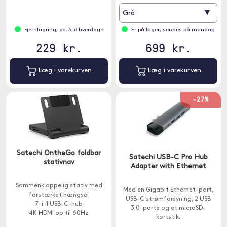
▾
Grå
Fjernlagring, ca. 3-8 hverdage
Er på lager, sendes på mandag
229 kr.
699 kr.
Læg i varekurven
Læg i varekurven
-27%
Satechi OntheGo foldbar
Satechi USB-C Pro Hub
stativnav
Adapter with Ethernet
Sammenklappelig stativ med
Med en Gigabit Ethernet-port,
forstærket hængsel
USB-C strømforsyning, 2 USB
7-i-1 USB-C-hub
3.0-porte og et microSD-
4K HDMI op til 60Hz
kortstik.