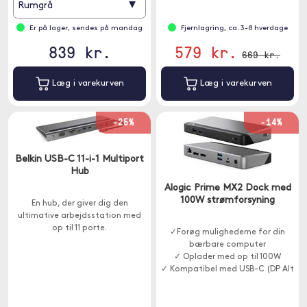
▾
Rumgrå
Er på lager, sendes på mandag
Fjernlagring, ca. 3-8 hverdage
839 kr.
579 kr.
669 kr.
Læg i varekurven
Læg i varekurven
-25%
-14%
Belkin USB-C 11-i-1 Multiport
Hub
Alogic Prime MX2 Dock med
100W strømforsyning
En hub, der giver dig den
ultimative arbejdsstation med
op til 11 porte.
✓Forøg mulighederne for din
bærbare computer
✓ Oplader med op til 100W
✓ Kompatibel med USB-C (DP Alt
Mode)