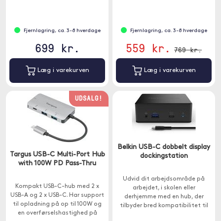
Fjernlagring, ca. 3-8 hverdage
Fjernlagring, ca. 3-8 hverdage
699 kr.
559 kr.
769 kr.
Læg i varekurven
Læg i varekurven
UDSALG!
Belkin USB-C dobbelt display
Targus USB-C Multi-Port Hub
dockingstation
with 100W PD Pass-Thru
Udvid dit arbejdsområde på
Kompakt USB-C-hub med 2 x
arbejdet, i skolen eller
USB-A og 2 x USB-C. Har support
derhjemme med en hub, der
til opladning på op til 100W og
tilbyder bred kompatibilitet til
en overførselshastighed på
bærbare computere.