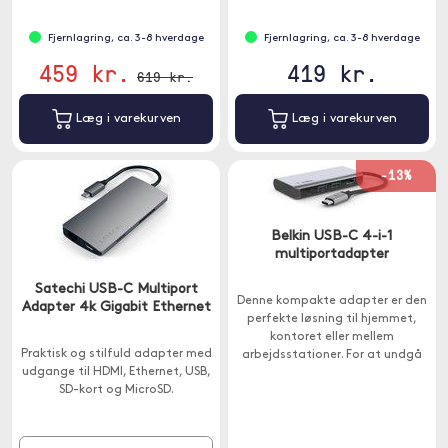
Fjernlagring, ca. 3-8 hverdage
Fjernlagring, ca. 3-8 hverdage
459 kr.
419 kr.
619 kr.
Læg i varekurven
Læg i varekurven
-13%
Belkin USB-C 4-i-1
multiportadapter
Satechi USB-C Multiport
Denne kompakte adapter er den
Adapter 4k Gigabit Ethernet
perfekte løsning til hjemmet,
kontoret eller mellem
Praktisk og stilfuld adapter med
arbejdsstationer. For at undgå
udgange til HDMI, Ethernet, USB,
at vælge mellem portudvidelse
SD-kort og MicroSD.
og opladning har denne adapter
en opladningseffekt på 100W.