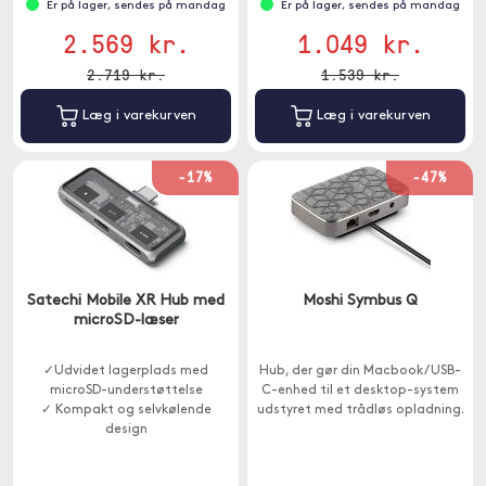
Er på lager, sendes på mandag
Er på lager, sendes på mandag
2.569 kr.
1.049 kr.
2.719 kr.
1.539 kr.
Læg i varekurven
Læg i varekurven
-17%
-47%
Satechi Mobile XR Hub med
Moshi Symbus Q
microSD-læser
✓Udvidet lagerplads med
Hub, der gør din Macbook / USB-
microSD-understøttelse
C-enhed til et desktop-system
✓ Kompakt og selvkølende
udstyret med trådløs opladning.
design
✓ Strømforsyning op til 100W