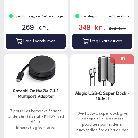
bred kompatibilitet og fungerer
med MacOS, iPad OS, Windows
og Android.
Fjernlagring, ca. 3-8 hverdage
Fjernlagring, ca. 3-8 hverdage
269 kr.
349 kr.
399 kr.
Læg i varekurven
Læg i varekurven
-8%
Satechi OntheGo 7-i-1
Alogic USB-C Super Dock -
Multiport Adapter
10-in-1
7 porte i et kompakt format
10-i-1 USB-C super dock giver
Understøttelse af 4K HDMI ved
adgang til alle de mest
60Hz
populære porte, der er
Ethernet og kortlæser
nødvendige for at bruge den
derhjemme, på kontoret og på