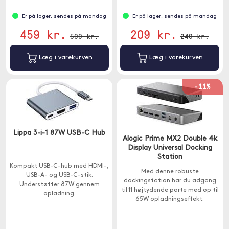
Er på lager, sendes på mandag
Er på lager, sendes på mandag
459 kr.
209 kr.
599 kr.
249 kr.
Læg i varekurven
Læg i varekurven
-11%
Lippa 3-i-1 87W USB-C Hub
Alogic Prime MX2 Double 4k
Display Universal Docking
Station
Kompakt USB-C-hub med HDMI-,
Med denne robuste
USB-A- og USB-C-stik.
dockingstation har du adgang
Understøtter 87W gennem
til 11 højtydende porte med op til
opladning.
65W opladningseffekt.
Kompatibel med Windows og
Mac.