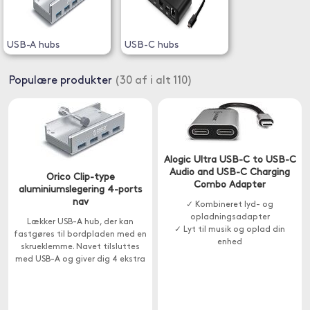
USB-A hubs
USB-C hubs
Populære produkter
(30 af i alt 110)
Alogic Ultra USB-C to USB-C
Audio and USB-C Charging
Orico Clip-type
Combo Adapter
aluminiumslegering 4-ports
nav
✓ Kombineret lyd- og
opladningsadapter
Lækker USB-A hub, der kan
✓ Lyt til musik og oplad din
fastgøres til bordpladen med en
enhed
skrueklemme. Navet tilsluttes
med USB-A og giver dig 4 ekstra
USB-A-porte til nem tilslutning
af tangent , USB-sticks eller
printere.