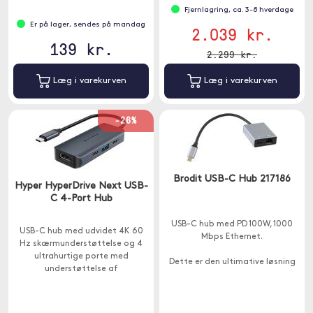
Fjernlagring, ca. 3-8 hverdage
Er på lager, sendes på mandag
2.039 kr.
139 kr.
2.299 kr.
Læg i varekurven
Læg i varekurven
-26%
Brodit USB-C Hub 217186
Hyper HyperDrive Next USB-
C 4-Port Hub
USB-C hub med PD 100W, 1000
USB-C hub med udvidet 4K 60
Mbps Ethernet.
Hz skærmunderstøttelse og 4
ultrahurtige porte med
Dette er den ultimative løsning
understøttelse af
til en problemfri Ethernet-
dataoverførsel op til 10 Gbps og
forbindelse. Hold forbindelsen
opladning op til 85W.
med højhastighedsinternet via
RJ45