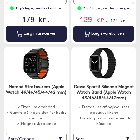
Er på lager, sendes i morgen
Er på lager, sendes i morgen
179 kr.
139 kr.
179 kr.
Læg i varekurven
Læg i varekurven
Nomad Stratos-rem (Apple
Devia Sport3 Silicone Magnet
Watch 49/46/45/44/42 mm)
Watch Band (Apple Watch
49/46/45/44/42mm)
✓Titanium armbånd
✓ Fremstillet af højkvalitets
✓ Gummi på indersiden for bedre
elastisk silikone
komfort
✓ Perfekt pasform omkring dit
✓ Magnetisk spænde
håndled
▾
▾
Sort/Orange
Sort