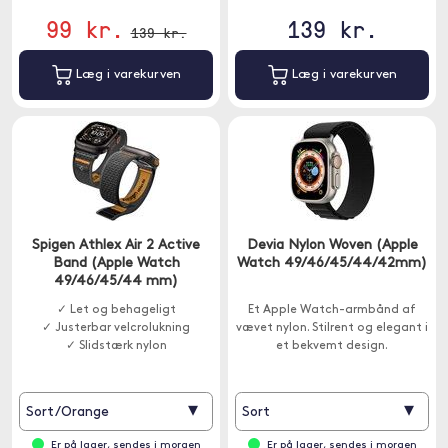
99 kr.
139 kr.
139 kr.
Læg i varekurven
Læg i varekurven
Spigen Athlex Air 2 Active
Devia Nylon Woven (Apple
Band (Apple Watch
Watch 49/46/45/44/42mm)
49/46/45/44 mm)
✓ Let og behageligt
Et Apple Watch-armbånd af
✓ Justerbar velcrolukning
vævet nylon. Stilrent og elegant i
✓ Slidstærk nylon
et bekvemt design.
▾
▾
Sort/Orange
Sort
Er på lager, sendes i morgen
Er på lager, sendes i morgen