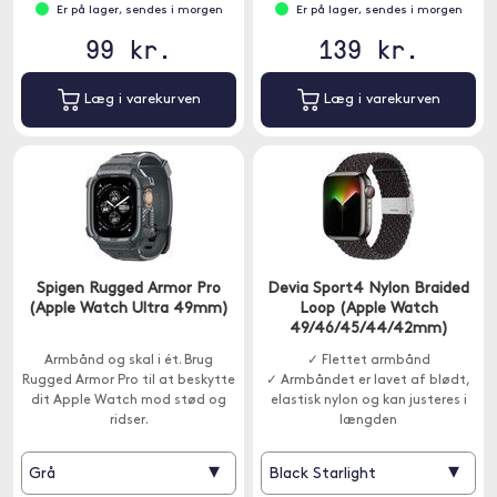
Er på lager, sendes i morgen
Er på lager, sendes i morgen
99 kr.
139 kr.
Læg i varekurven
Læg i varekurven
Spigen Rugged Armor Pro
Devia Sport4 Nylon Braided
(Apple Watch Ultra 49mm)
Loop (Apple Watch
49/46/45/44/42mm)
Armbånd og skal i ét. Brug
✓ Flettet armbånd
Rugged Armor Pro til at beskytte
✓ Armbåndet er lavet af blødt,
dit Apple Watch mod stød og
elastisk nylon og kan justeres i
ridser.
længden
▾
▾
Grå
Black Starlight