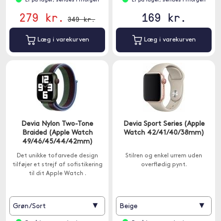
Er på lager, sendes i morgen
Er på lager, sendes i morgen
279 kr.
169 kr.
349 kr.
Læg i varekurven
Læg i varekurven
Devia Nylon Two-Tone
Devia Sport Series (Apple
Braided (Apple Watch
Watch 42/41/40/38mm)
49/46/45/44/42mm)
Det unikke tofarvede design
Stilren og enkel urrem uden
tilføjer et strejf af sofistikering
overflødig pynt.
til dit Apple Watch .
▾
▾
Grøn/Sort
Beige