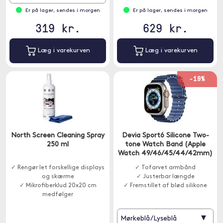
Er på lager, sendes i morgen
Er på lager, sendes i morgen
319 kr.
629 kr.
Læg i varekurven
Læg i varekurven
-19%
North Screen Cleaning Spray
Devia Sport6 Silicone Two-
250 ml
tone Watch Band (Apple
Watch 49/46/45/44/42mm)
✓ Rengør let forskellige displays
✓ Tofarvet armbånd
og skærme
✓ Justerbar længde
✓ Mikrofiberklud 20x20 cm
✓ Fremstillet af blød silikone
medfølger
▾
Mørkeblå/Lyseblå