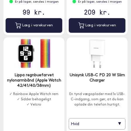
Er på lager, sendes i morgen
Er på lager, sendes i morgen
99 kr.
209 kr.
Læg i varekurven
Læg i varekurven
Lippa regnbuefarvet
Unisynk USB-C PD 20 W Slim
nylonarmbånd (Apple Watch
Charger
42/41/40/38mm)
✓ Rainbow Apple Watch rem
En tynd vægoplader med 1x USB-
✓ Sidder behageligt
C-indgang, som gør, at du kan
✓ Velcro
oplade din telefon hurtigt.
▾
Hvid