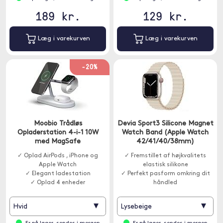
189 kr.
129 kr.
Læg i varekurven
Læg i varekurven
-20%
Moobio Trådløs
Devia Sport3 Silicone Magnet
Opladerstation 4-i-1 10W
Watch Band (Apple Watch
med MagSafe
42/41/40/38mm)
✓ Oplad AirPods , iPhone og
✓ Fremstillet af højkvalitets
Apple Watch
elastisk silikone
✓ Elegant ladestation
✓ Perfekt pasform omkring dit
✓ Oplad 4 enheder
håndled
▾
▾
Hvid
Lysebeige