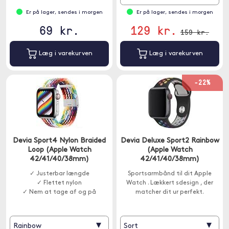
Er på lager, sendes i morgen
Er på lager, sendes i morgen
69 kr.
129 kr.
159 kr.
Læg i varekurven
Læg i varekurven
-22%
Devia Sport4 Nylon Braided
Devia Deluxe Sport2 Rainbow
Loop (Apple Watch
(Apple Watch
42/41/40/38mm)
42/41/40/38mm)
✓ Justerbar længde
Sportsarmbånd til dit Apple
✓ Flettet nylon
Watch . Lækkert sdesign , der
✓ Nem at tage af og på
matcher dit ur perfekt.
▾
▾
Rainbow
Sort