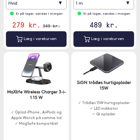
▾
▾
Hvid
1 m
Er på lager, sendes i morgen
Er på lager, sendes i morgen
279 kr.
489 kr.
349 kr.
Læg i varekurven
Læg i varekurven
SiGN trådløs hurtigoplader
15W
MaXlife Wireless Charger 3-i-
1 15 W
✓ Trådløs 15W hurtigoplader
✓ LED indikator
✓ Oplad iPhone , AirPods og
✓ Qi oplader
Apple Watch på samme tid
✓ MagSafe kompatibel