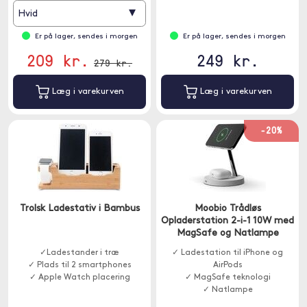
▾
Hvid
Er på lager, sendes i morgen
Er på lager, sendes i morgen
209 kr.
249 kr.
279 kr.
Læg i varekurven
Læg i varekurven
-20%
Trolsk Ladestativ i Bambus
Moobio Trådløs
Opladerstation 2-i-1 10W med
MagSafe og Natlampe
✓Ladestander i træ
✓ Ladestation til iPhone og
✓ Plads til 2 smartphones
AirPods
✓ Apple Watch placering
✓ MagSafe teknologi
✓ Natlampe