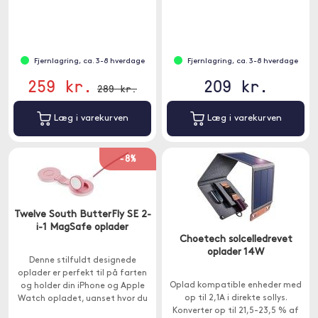
Fjernlagring, ca. 3-8 hverdage
Fjernlagring, ca. 3-8 hverdage
259 kr.
209 kr.
289 kr.
Læg i varekurven
Læg i varekurven
-8%
Twelve South ButterFly SE 2-
i-1 MagSafe oplader
Choetech solcelledrevet
oplader 14W
Denne stilfuldt designede
oplader er perfekt til på farten
Oplad kompatible enheder med
og holder din iPhone og Apple
op til 2,1A i direkte sollys.
Watch opladet, uanset hvor du
Konverter op til 21,5-23,5 % af
er.