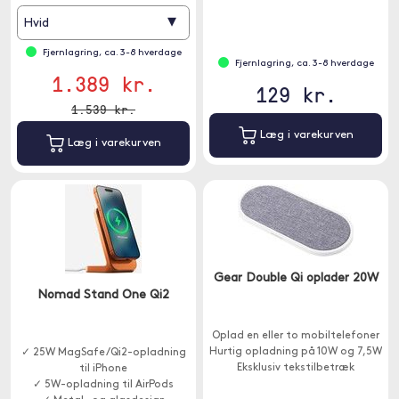
trådløse bordoplader, og den
▾
Hvid
begynder at oplade.
Fjernlagring, ca. 3-8 hverdage
Fjernlagring, ca. 3-8 hverdage
1.389 kr.
129 kr.
1.539 kr.
Læg i varekurven
Læg i varekurven
Gear Double Qi oplader 20W
Nomad Stand One Qi2
Oplad en eller to mobiltelefoner
Hurtig opladning på 10W og 7,5W
✓ 25W MagSafe/Qi2-opladning
Eksklusiv tekstilbetræk
til iPhone
✓ 5W-opladning til AirPods