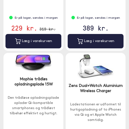
Er på lager, sendes i morgen
Er på lager, sendes i morgen
229 kr.
389 kr.
319 kr.
Læg i varekurven
Læg i varekurven
Mophie trådløs
opladningsplade 15W
Zens Dual+Watch Aluminium
Wireless Charger
Den trådløse opladningsplade
oplader Qi-kompatible
Ladestationen er udformet til
smartphones og trådløst
hurtigopladning af to iPhones
tilbehør effektivt og hurtigt.
via Qi og et Apple Watch
Placer blot din Qi-kompatible
samtidig.
enhed på pladen.