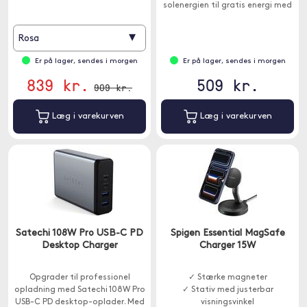
solenergien til gratis energi med
højeffektiv SunPower solpanel.
▾
Rosa
Er på lager, sendes i morgen
Er på lager, sendes i morgen
839 kr.
509 kr.
909 kr.
Læg i varekurven
Læg i varekurven
Satechi 108W Pro USB-C PD
Spigen Essential MagSafe
Desktop Charger
Charger 15W
Opgrader til professionel
✓ Stærke magneter
opladning med Satechi 108W Pro
✓ Stativ med justerbar
USB-C PD desktop-oplader. Med
visningsvinkel