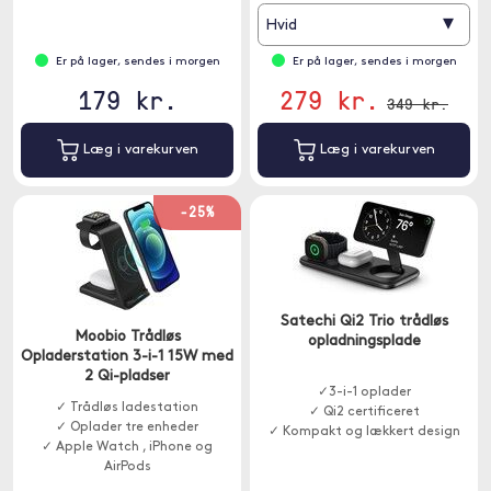
▾
Hvid
Er på lager, sendes i morgen
Er på lager, sendes i morgen
179 kr.
279 kr.
349 kr.
Læg i varekurven
Læg i varekurven
-25%
Satechi Qi2 Trio trådløs
Moobio Trådløs
opladningsplade
Opladerstation 3-i-1 15W med
2 Qi-pladser
✓3-i-1 oplader
✓ Trådløs ladestation
✓ Qi2 certificeret
✓ Oplader tre enheder
✓ Kompakt og lækkert design
✓ Apple Watch , iPhone og
AirPods