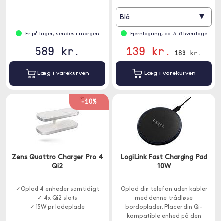
▾
Blå
Er på lager, sendes i morgen
Fjernlagring, ca. 3-8 hverdage
589 kr.
139 kr.
189 kr.
Læg i varekurven
Læg i varekurven
-10%
Zens Quattro Charger Pro 4
LogiLink Fast Charging Pad
Qi2
10W
✓Oplad 4 enheder samtidigt
Oplad din telefon uden kabler
✓ 4x Qi2 slots
med denne trådløse
✓ 15W pr ladeplade
bordoplader. Placer din Qi-
kompatible enhed på den