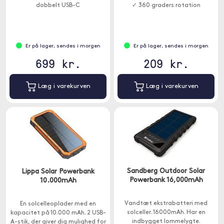
dobbelt USB-C
✓ 360 graders rotation
strømforsyningsporte, 90W og
18W, til at oplade selv dine mest
krævende USB-C-enheder ved
fuld hastighed - uden
Er på lager, sendes i morgen
Er på lager, sendes i morgen
strømdeling.
699 kr.
209 kr.
Læg i varekurven
Læg i varekurven
Sandberg Outdoor Solar
Lippa Solar Powerbank
Powerbank 16,000mAh
10.000mAh
Vandtæt ekstrabatteri med
En solcelleoplader med en
solceller. 16000mAh. Har en
kapacitet på 10.000 mAh. 2 USB-
indbygget lommelygte.
A-stik, der giver dig mulighed for