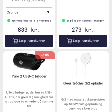
✓ Metal- og glasdesign
▾
Orange
Fjernlagring, ca. 3-8 hverdage
Er på lager, sendes i morgen
839 kr.
279 kr.
Læg i varekurven
Læg i varekurven
-10%
Puro 2 USB-C billader
Gear trådløs Qi2 oplader
Lille biladapter, der har to USB-
C-stik, der giver dig mulighed for
Qi2 med magnetisk præcision
at oplade to enheder på samme
Op til 15W hurtigopladning
tid.
Jævn og sikker brug