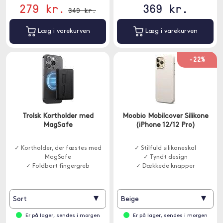
279 kr.
369 kr.
349 kr.
Læg i varekurven
Læg i varekurven
-22%
Trolsk Kortholder med
Moobio Mobilcover Silikone
MagSafe
(iPhone 12/12 Pro)
✓ Kortholder, der fæstes med
✓ Stilfuld silikoneskal
MagSafe
✓ Tyndt design
✓ Foldbart fingergreb
✓ Dækkede knapper
▾
▾
Sort
Beige
Er på lager, sendes i morgen
Er på lager, sendes i morgen