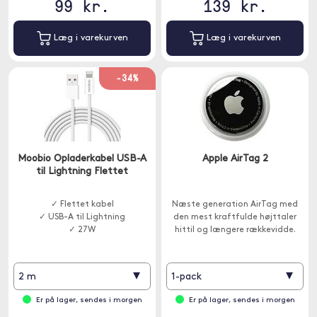
99 kr.
139 kr.
Læg i varekurven
Læg i varekurven
-34%
Moobio Opladerkabel USB-A
Apple AirTag 2
til Lightning Flettet
✓ Flettet kabel
Næste generation AirTag med
✓ USB-A til Lightning
den mest kraftfulde højttaler
✓ 27W
hittil og længere rækkevidde.
▾
▾
2 m
1-pack
Er på lager, sendes i morgen
Er på lager, sendes i morgen