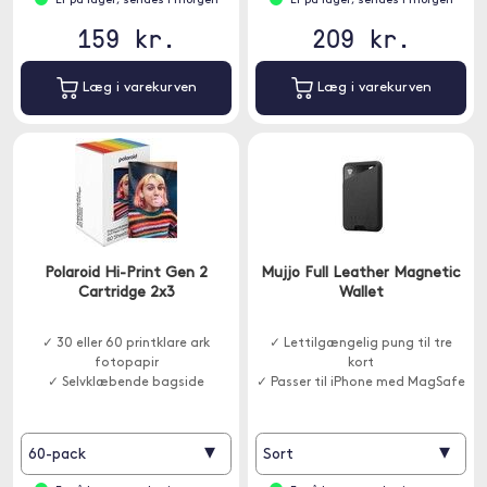
Er på lager, sendes i morgen
Er på lager, sendes i morgen
159 kr.
209 kr.
Læg i varekurven
Læg i varekurven
Polaroid Hi-Print Gen 2
Mujjo Full Leather Magnetic
Cartridge 2x3
Wallet
✓ 30 eller 60 printklare ark
✓ Lettilgængelig pung til tre
fotopapir
kort
✓ Selvklæbende bagside
✓ Passer til iPhone med MagSafe
▾
▾
60-pack
Sort