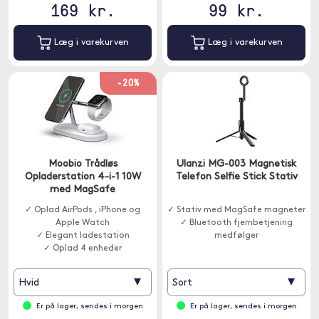
169 kr.
99 kr.
Læg i varekurven
Læg i varekurven
-20%
Moobio Trådløs
Ulanzi MG-003 Magnetisk
Opladerstation 4-i-1 10W
Telefon Selfie Stick Stativ
med MagSafe
✓ Oplad AirPods , iPhone og
✓ Stativ med MagSafe magneter
Apple Watch
✓ Bluetooth fjernbetjening
✓ Elegant ladestation
medfølger
✓ Oplad 4 enheder
▾
▾
Hvid
Sort
Er på lager, sendes i morgen
Er på lager, sendes i morgen