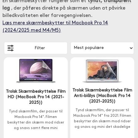
En skærmbeskytter fungerer som et
tyndt, transparent
lag
, der påføres direkte på skærmen uden at påvirke
billedkvaliteten eller farvegengivelsen.
Læs mere skærmbeskytter til Macbook Pro 14
(2024/2025 med M4/M5)
Filter
Trolsk Skærmbeskyttelse Film
Trolsk Skærmbeskyttelse Film
Anti-blålys (MacBook Pro 14
HD (MacBook Pro 14 (2021-
(2021-2025))
2025))
Tynd skærmfilm, der passer til
Tynd skærmfilm, der passer til
Macbook Pro 14" fra 2021. Filmen
Macbook Pro 14". Filmen
beskytter din skærm mod ridser
beskytter din skærm mod ridser
og snavs og mini det skadelige
og snavs samt flere mini
blå lys.
fingeraftryk og mærker.