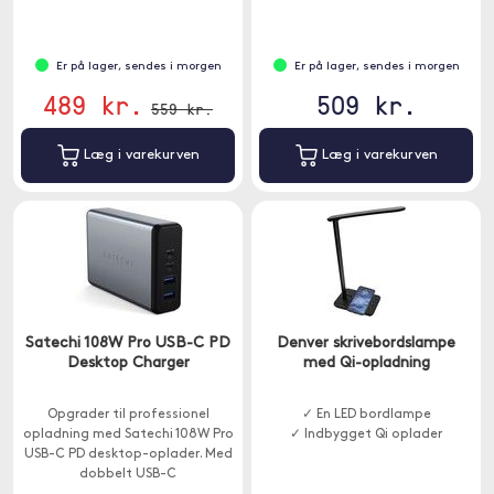
understøttelse af hurtig
opladning.
Er på lager, sendes i morgen
Er på lager, sendes i morgen
489 kr.
509 kr.
559 kr.
Læg i varekurven
Læg i varekurven
Satechi 108W Pro USB-C PD
Denver skrivebordslampe
Desktop Charger
med Qi-opladning
Opgrader til professionel
✓ En LED bordlampe
opladning med Satechi 108W Pro
✓ Indbygget Qi oplader
USB-C PD desktop-oplader. Med
dobbelt USB-C