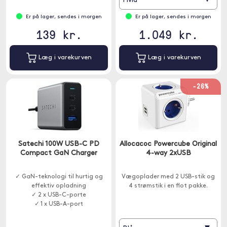
Hvid
Er på lager, sendes i morgen
Er på lager, sendes i morgen
139 kr.
1.049 kr.
Læg i varekurven
Læg i varekurven
-26%
Satechi 100W USB-C PD
Allocacoc Powercube Original
Compact GaN Charger
4-way 2xUSB
✓ GaN-teknologi til hurtig og
Vægoplader med 2 USB-stik og
effektiv opladning
4 strømstik i en flot pakke.
✓ 2 x USB-C-porte
✓ 1 x USB-A-port