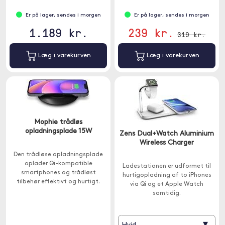
Er på lager, sendes i morgen
Er på lager, sendes i morgen
1.189 kr.
239 kr.
319 kr.
Læg i varekurven
Læg i varekurven
Mophie trådløs
opladningsplade 15W
Zens Dual+Watch Aluminium
Wireless Charger
Den trådløse opladningsplade
oplader Qi-kompatible
Ladestationen er udformet til
smartphones og trådløst
hurtigopladning af to iPhones
tilbehør effektivt og hurtigt.
via Qi og et Apple Watch
Placer blot din Qi-kompatible
samtidig.
enhed på pladen.
▾