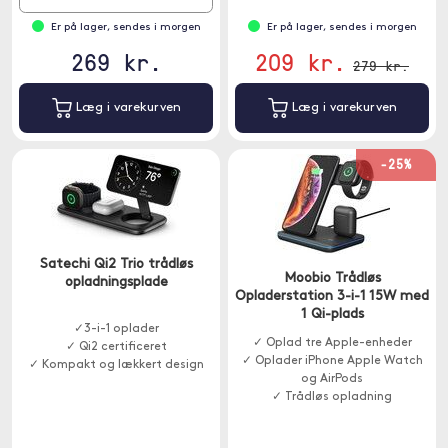
Er på lager, sendes i morgen
Er på lager, sendes i morgen
269 kr.
209 kr.
279 kr.
Læg i varekurven
Læg i varekurven
-25%
Satechi Qi2 Trio trådløs
Moobio Trådløs
opladningsplade
Opladerstation 3-i-1 15W med
1 Qi-plads
✓3-i-1 oplader
✓ Oplad tre Apple-enheder
✓ Qi2 certificeret
✓ Oplader iPhone Apple Watch
✓ Kompakt og lækkert design
og AirPods
✓ Trådløs opladning