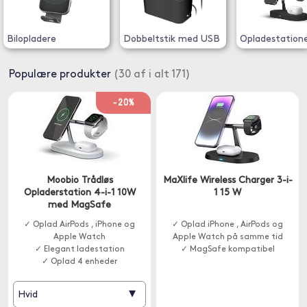
Bilopladere
Dobbeltstik med USB
Opladestation
Populære produkter
(30 af i alt 171)
-20%
Moobio Trådløs
MaXlife Wireless Charger 3-i-
Opladerstation 4-i-1 10W
1 15 W
med MagSafe
✓ Oplad AirPods , iPhone og
✓ Oplad iPhone , AirPods og
Apple Watch
Apple Watch på samme tid
✓ Elegant ladestation
✓ MagSafe kompatibel
✓ Oplad 4 enheder
▾
Hvid