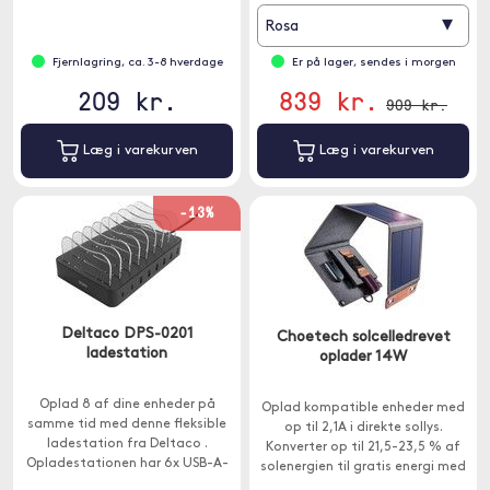
▾
Rosa
Fjernlagring, ca. 3-8 hverdage
Er på lager, sendes i morgen
209 kr.
839 kr.
909 kr.
Læg i varekurven
Læg i varekurven
-13%
Deltaco DPS-0201
Choetech solcelledrevet
ladestation
oplader 14W
Oplad 8 af dine enheder på
Oplad kompatible enheder med
samme tid med denne fleksible
op til 2,1A i direkte sollys.
ladestation fra Deltaco .
Konverter op til 21,5-23,5 % af
Opladestationen har 6x USB-A-
solenergien til gratis energi med
porte og 2x USB-C-porte samt
højeffektiv SunPower solpanel.