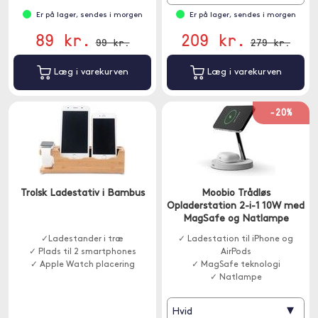
Er på lager, sendes i morgen
Er på lager, sendes i morgen
89 kr.
209 kr.
99 kr.
279 kr.
Læg i varekurven
Læg i varekurven
-20%
Trolsk Ladestativ i Bambus
Moobio Trådløs
Opladerstation 2-i-1 10W med
MagSafe og Natlampe
✓Ladestander i træ
✓ Ladestation til iPhone og
✓ Plads til 2 smartphones
AirPods
✓ Apple Watch placering
✓ MagSafe teknologi
✓ Natlampe
▾
Hvid