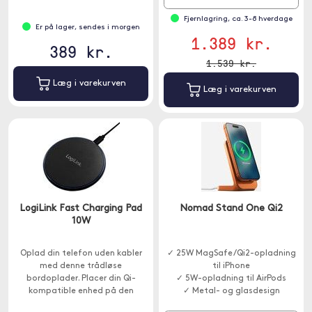
Fjernlagring, ca. 3-8 hverdage
Er på lager, sendes i morgen
1.389 kr.
389 kr.
1.539 kr.
Læg i varekurven
Læg i varekurven
LogiLink Fast Charging Pad
Nomad Stand One Qi2
10W
Oplad din telefon uden kabler
✓ 25W MagSafe/Qi2-opladning
med denne trådløse
til iPhone
bordoplader. Placer din Qi-
✓ 5W-opladning til AirPods
kompatible enhed på den
✓ Metal- og glasdesign
trådløse bordoplader, og den