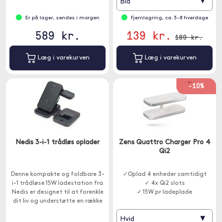
▾
Blå
Er på lager, sendes i morgen
Fjernlagring, ca. 3-8 hverdage
589 kr.
139 kr.
189 kr.
Læg i varekurven
Læg i varekurven
-10%
Nedis 3-i-1 trådløs oplader
Zens Quattro Charger Pro 4
Qi2
Denne kompakte og foldbare 3-
✓Oplad 4 enheder samtidigt
i-1 trådløse 15W ladestation fra
✓ 4x Qi2 slots
Nedis er designet til at forenkle
✓ 15W pr ladeplade
dit liv og understøtte en række
forskellige enheder problemfrit.
▾
Hvid