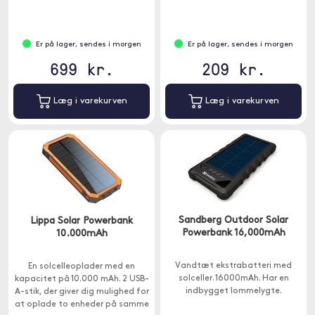
strømforsyningsporte, 90W og
18W, til at oplade selv dine mest
krævende USB-C-enheder ved
fuld hastighed - uden
Er på lager, sendes i morgen
Er på lager, sendes i morgen
strømdeling.
699 kr.
209 kr.
Læg i varekurven
Læg i varekurven
Sandberg Outdoor Solar
Lippa Solar Powerbank
Powerbank 16,000mAh
10.000mAh
Vandtæt ekstrabatteri med
En solcelleoplader med en
solceller. 16000mAh. Har en
kapacitet på 10.000 mAh. 2 USB-
indbygget lommelygte.
A-stik, der giver dig mulighed for
at oplade to enheder på samme