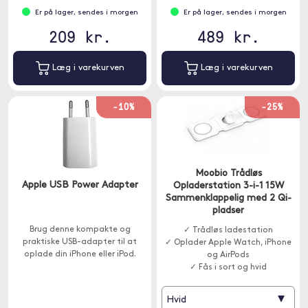
Er på lager, sendes i morgen
Er på lager, sendes i morgen
209 kr.
489 kr.
Læg i varekurven
Læg i varekurven
-10%
-25%
Moobio Trådløs
Apple USB Power Adapter
Opladerstation 3-i-1 15W
Sammenklappelig med 2 Qi-
pladser
Brug denne kompakte og
✓ Trådløs ladestation
praktiske USB-adapter til at
✓ Oplader Apple Watch, iPhone
oplade din iPhone eller iPod.
og AirPods
✓ Fås i sort og hvid
▾
Hvid