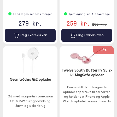
Er på lager, sendes i morgen
Fjernlagring, ca. 3-8 hverdage
279 kr.
259 kr.
289 kr.
Læg i varekurven
Læg i varekurven
-8%
Twelve South ButterFly SE 2-
i-1 MagSafe oplader
Gear trådløs Qi2 oplader
Denne stilfuldt designede
oplader er perfekt til på farten
Qi2 med magnetisk præcision
og holder din iPhone og Apple
Op til 15W hurtigopladning
Watch opladet, uanset hvor du
Jævn og sikker brug
er.