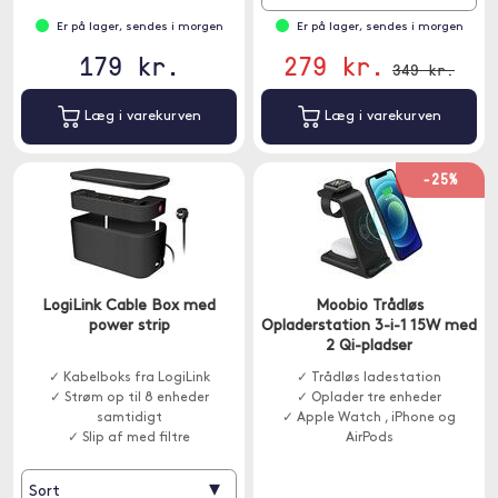
Er på lager, sendes i morgen
Er på lager, sendes i morgen
179 kr.
279 kr.
349 kr.
Læg i varekurven
Læg i varekurven
-25%
LogiLink Cable Box med
Moobio Trådløs
power strip
Opladerstation 3-i-1 15W med
2 Qi-pladser
✓ Kabelboks fra LogiLink
✓ Trådløs ladestation
✓ Strøm op til 8 enheder
✓ Oplader tre enheder
samtidigt
✓ Apple Watch , iPhone og
✓ Slip af med filtre
AirPods
▾
Sort