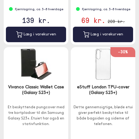
Fjernlagring, ca. 3-8 hverdage
Fjernlagring, ca. 3-8 hverdage
139 kr.
69 kr.
209 kr.
Læg i varekurven
Læg i varekurven
-30%
Vivanco Classic Wallet Case
eStuff London TPU-cover
(Galaxy S23+)
(Galaxy S23+)
Et beskyttende pungcover med
Dette gennemsigtige, bløde etui
tre kortpladser til din Samsung
giver perfekt beskyttelse til
Galaxy S23+. Etuiet har også en
både bagsiden og siderne af
stativfunktion.
telefonen.