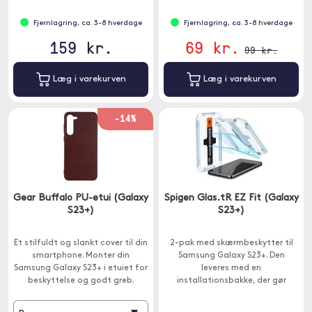
Fjernlagring, ca. 3-8 hverdage
Fjernlagring, ca. 3-8 hverdage
159 kr.
69 kr.
99 kr.
Læg i varekurven
Læg i varekurven
-14%
Gear Buffalo PU-etui (Galaxy
Spigen Glas.tR EZ Fit (Galaxy
S23+)
S23+)
Et stilfuldt og slankt cover til din
2-pak med skærmbeskytter til
smartphone. Monter din
Samsung Galaxy S23+. Den
Samsung Galaxy S23+ i etuiet for
leveres med en
beskyttelse og godt greb.
installationsbakke, der gør
monteringen af
skærmbeskytteren meget nem