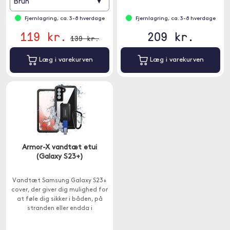
▾
Brun
og hurtig.
Fjernlagring, ca. 3-8 hverdage
Fjernlagring, ca. 3-8 hverdage
119 kr.
209 kr.
139 kr.
Læg i varekurven
Læg i varekurven
Armor-X vandtæt etui
(Galaxy S23+)
Vandtæt Samsung Galaxy S23+
cover, der giver dig mulighed for
at føle dig sikker i båden, på
stranden eller endda i
swimmingpoolen.