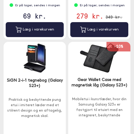
Er på lager, sendes i morgen
Er på lager, sendes i morgen
69 kr.
279 kr.
349 kr.
Læg i varekurven
Læg i varekurven
-10%
Gear Wallet Case med
SiGN 2-i-1 tegnebog (Galaxy
magnetisk låg (Galaxy S23+)
S23+)
Mobiletui i kunstlæder, hvor din
Praktisk og beskyttende pung
Samsung Galaxy S23+ er
etui i imiteret læder med et
fastgjort til etuiet med en
stilrent design og en aftagelig,
integreret, beskyttende
magnetisk skal.
aftagelig plastikskal.