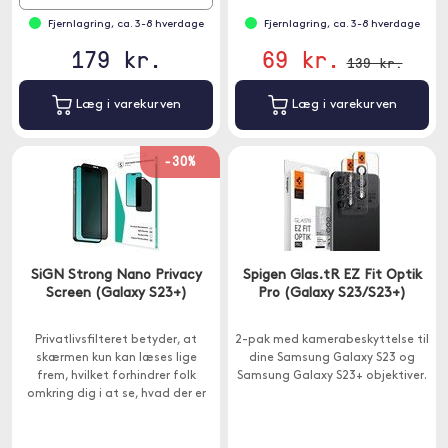
Fjernlagring, ca. 3-8 hverdage
Fjernlagring, ca. 3-8 hverdage
179 kr.
69 kr.
139 kr.
Læg i varekurven
Læg i varekurven
-30%
SiGN Strong Nano Privacy
Spigen Glas.tR EZ Fit Optik
Screen (Galaxy S23+)
Pro (Galaxy S23/S23+)
Privatlivsfilteret betyder, at
2-pak med kamerabeskyttelse til
skærmen kun kan læses lige
dine Samsung Galaxy S23 og
frem, hvilket forhindrer folk
Samsung Galaxy S23+ objektiver.
omkring dig i at se, hvad der er
på din skærm.