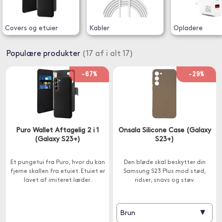
Covers og etuier
Kabler
Opladere
Populære produkter
(17 af i alt 17)
-67%
-29%
Puro Wallet Aftagelig 2 i 1
Onsala Silicone Case (Galaxy
(Galaxy S23+)
S23+)
Et pungetui fra Puro, hvor du kan
Den bløde skal beskytter din
fjerne skallen fra etuiet. Etuiet er
Samsung S23 Plus mod stød,
lavet af imiteret læder.
ridser, snavs og støv.
▾
Brun