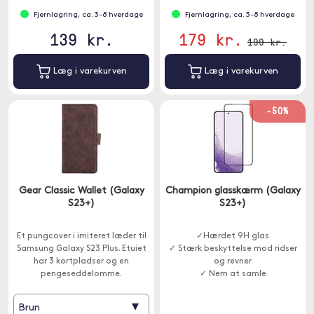
Fjernlagring, ca. 3-8 hverdage
Fjernlagring, ca. 3-8 hverdage
139 kr.
179 kr.
199 kr.
Læg i varekurven
Læg i varekurven
-50%
Gear Classic Wallet (Galaxy
Champion glasskærm (Galaxy
S23+)
S23+)
Et pungcover i imiteret læder til
✓Hærdet 9H glas
Samsung Galaxy S23 Plus. Etuiet
✓ Stærk beskyttelse mod ridser
har 3 kortpladser og en
og revner
pengeseddelomme.
✓ Nem at samle
▾
Brun