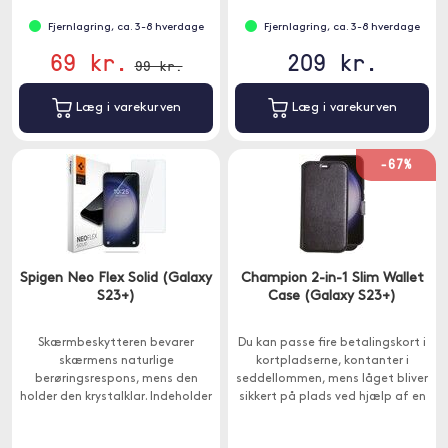
Fjernlagring, ca. 3-8 hverdage
Fjernlagring, ca. 3-8 hverdage
69 kr.
209 kr.
99 kr.
Læg i varekurven
Læg i varekurven
-67%
Spigen Neo Flex Solid (Galaxy
Champion 2-in-1 Slim Wallet
S23+)
Case (Galaxy S23+)
Skærmbeskytteren bevarer
Du kan passe fire betalingskort i
skærmens naturlige
kortpladserne, kontanter i
berøringsrespons, mens den
seddellommen, mens låget bliver
holder den krystalklar. Indeholder
sikkert på plads ved hjælp af en
2 skærmbeskyttere.
magnetlås.