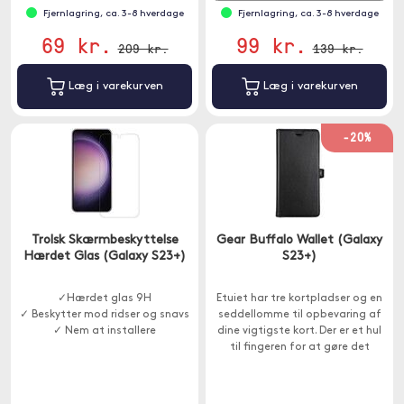
Fjernlagring, ca. 3-8 hverdage
Fjernlagring, ca. 3-8 hverdage
69 kr.
99 kr.
209 kr.
139 kr.
Læg i varekurven
Læg i varekurven
-20%
Trolsk Skærmbeskyttelse
Gear Buffalo Wallet (Galaxy
Hærdet Glas (Galaxy S23+)
S23+)
✓Hærdet glas 9H
Etuiet har tre kortpladser og en
✓ Beskytter mod ridser og snavs
seddellomme til opbevaring af
✓ Nem at installere
dine vigtigste kort. Der er et hul
til fingeren for at gøre det
nemmere at tage et kreditkort
ud.