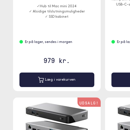
USB-C-s
✓Hub til Mac mini 2024
✓ Alsidige tilslutningsmuligheder
✓ SSD kabinet
Er på lager, sendes i morgen
Er på l
979 kr.
Læg i varekurven
UDSALG!