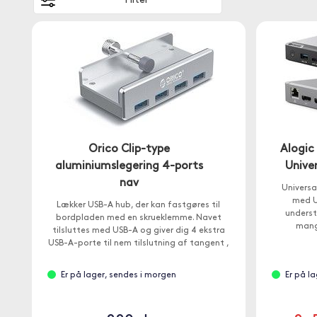
Filter
Orico Clip-type
Alogic
aluminiumslegering 4-ports
Unive
nav
Universa
med U
Lækker USB-A hub, der kan fastgøres til
underst
bordpladen med en skrueklemme. Navet
mang
tilsluttes med USB-A og giver dig 4 ekstra
USB-A-porte til nem tilslutning af tangent ,
USB-sticks eller printere.
Er på lager, sendes i morgen
Er på l