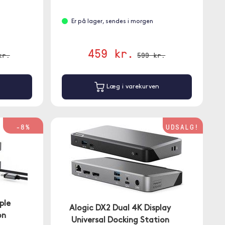
Er på lager, sendes i morgen
459 kr.
kr.
599 kr.
Læg i varekurven
-8%
UDSALG!
ple
Alogic DX2 Dual 4K Display
on
Universal Docking Station