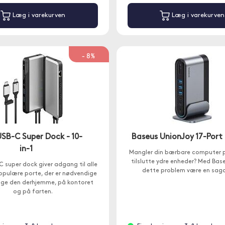
Læg i varekurven
Læg i varekurven
-8%
USB-C Super Dock - 10-
Baseus UnionJoy 17-Port
in-1
Mangler din bærbare computer pl
tilslutte ydre enheder? Med Base
C super dock giver adgang til alle
dette problem være en saga
pulære porte, der er nødvendige
ruge den derhjemme, på kontoret
og på farten.