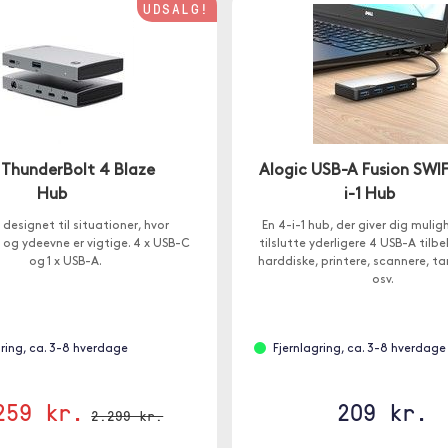
UDSALG!
 ThunderBolt 4 Blaze
Alogic USB-A Fusion SWI
Hub
i-1 Hub
 designet til situationer, hvor
En 4-i-1 hub, der giver dig mulig
og ydeevne er vigtige. 4 x USB-C
tilslutte yderligere 4 USB-A til
og 1 x USB-A.
harddiske, printere, scannere, 
osv.
gring, ca. 3-8 hverdage
Fjernlagring, ca. 3-8 hverdage
259 kr.
209 kr.
2.299 kr.