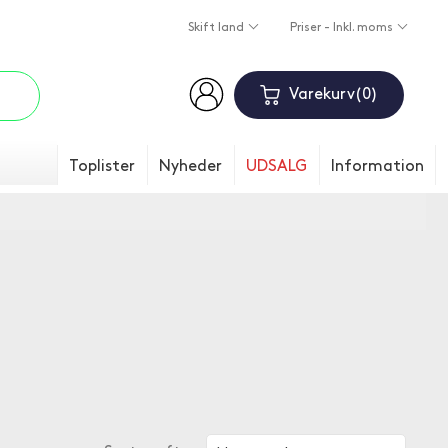
Skift land
Priser - Inkl. moms
Varekurv
0
Toplister
Nyheder
UDSALG
Information