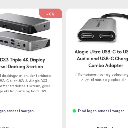
-6%
Alogic Ultra USB-C to U
Audio and USB-C Charg
 DX3 Triple 4K Display
Combo Adapter
rsal Docking Station
✓ Kombineret lyd- og opladnin
l dockingstation, der forbinder
✓ Lyt til musik og oplad din
SB-C eller USB-A. Alogic DX3
øtter tredobbelt skærm, giver
e ekstra porte og har 100W
gennemstrømning.
ager, sendes i morgen
Er på lager, sendes i morgen