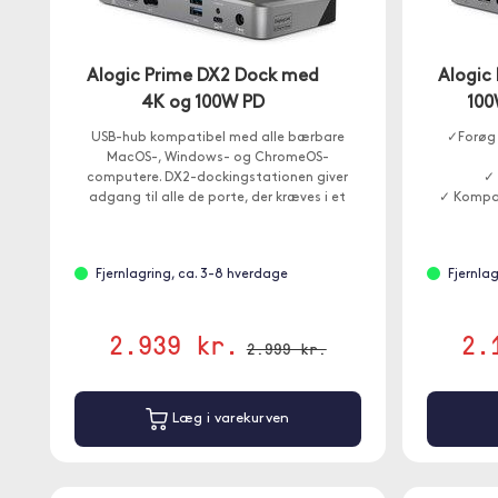
Alogic Prime DX2 Dock med
Alogic
4K og 100W PD
100
USB-hub kompatibel med alle bærbare
✓Forøg 
MacOS-, Windows- og ChromeOS-
computere. DX2-dockingstationen giver
✓ 
adgang til alle de porte, der kræves i et
✓ Kompat
hjemmekontor, trænings- eller
virksomhedsmiljø.
Fjernlagring, ca. 3-8 hverdage
Fjernla
2.939 kr.
2.
2.999 kr.
Læg i varekurven