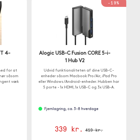
-19%
FT 4-
Alogic USB-C Fusion CORE 5-i-
1 Hub V2
hed for at
Udvid funktionaliteten af dine USB-C-
behør såsom
enheder såsom Macbook Pro /Air, iPad Pro
tangent væk
eller Windows/Android-enheder. Hubben har
5 porte - 1x HDMI, 1x USB-C og 3x USB-A.
Fjernlagring, ca. 3-8 hverdage
339 kr.
419 kr.