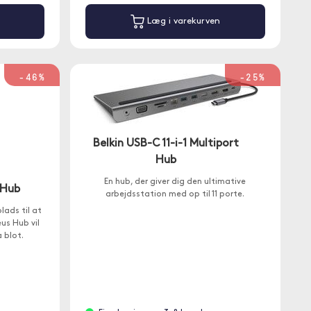
Læg i varekurven
-46%
-25%
Belkin USB-C 11-i-1 Multiport
Hub
En hub, der giver dig den ultimative
 Hub
arbejdsstation med op til 11 porte.
ads til at
us Hub vil
 blot.