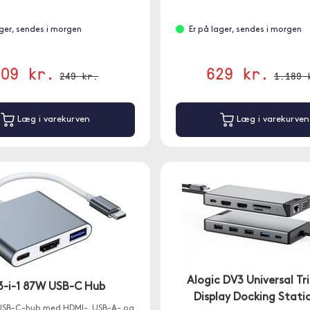
ager, sendes i morgen
Er på lager, sendes i morgen
209 kr.
629 kr.
249 kr.
1.189 
Læg i varekurven
Læg i varekurven
Alogic DV3 Universal Tri
 3-i-1 87W USB-C Hub
Display Docking Stati
SB-C-hub med HDMI-, USB-A- og