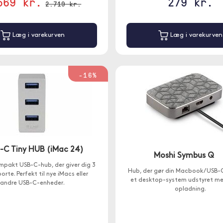
569 kr.
279 kr.
2.719 kr.
Læg i varekurven
Læg i varekurven
-16%
-C Tiny HUB (iMac 24)
Moshi Symbus Q
ompakt USB-C-hub, der giver dig 3
Hub, der gør din Macbook / USB-
rte. Perfekt til nye iMacs eller
et desktop-system udstyret me
andre USB-C-enheder.
opladning.