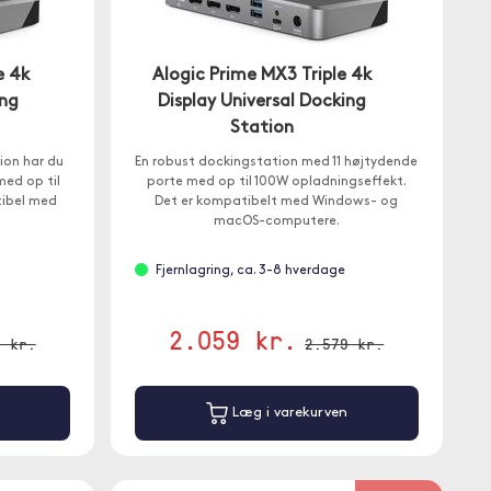
e 4k
Alogic Prime MX3 Triple 4k
ing
Display Universal Docking
Station
ion har du
En robust dockingstation med 11 højtydende
med op til
porte med op til 100W opladningseffekt.
ibel med
Det er kompatibelt med Windows- og
macOS-computere.
Fjernlagring, ca. 3-8 hverdage
2.059 kr.
9 kr.
2.579 kr.
Læg i varekurven