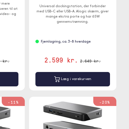
or mere
Universal dockingstation, der forbinder
eren til at
med USB-C eller USB-A. Alogic skærm, giver
video- og
mange ekstra porte og har 65W
gennemstrømning.
Fjernlagring, ca. 3-8 hverdage
2.599 kr.
9 kr.
2.649 kr.
Læg i varekurven
-11%
-20%