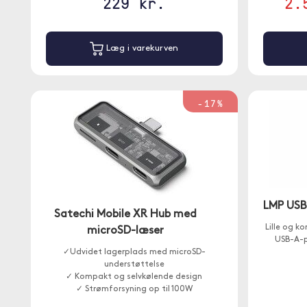
229 kr.
2.
Læg i varekurven
-17%
LMP USB
Satechi Mobile XR Hub med
Lille og k
microSD-læser
USB-A-po
✓Udvidet lagerplads med microSD-
understøttelse
✓ Kompakt og selvkølende design
✓ Strømforsyning op til 100W