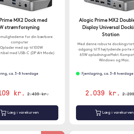
 Prime MX2 Dock med
Alogic Prime MX2 Doubl
W strømforsyning
Display Universal Dock
Station
mulighederne for din bærbare
computer
Med denne robuste dockingstat
Oplader med op til 100W
adgang til 11 højtydende porte 
ibel med USB-C (DP Alt Mode)
65W opladningseffekt. Kompat
Windows og Mac.
gring, ca. 3-8 hverdage
Fjernlagring, ca. 3-8 hverdage
109 kr.
2.039 kr.
2.439 kr.
2.29
Læg i varekurven
Læg i varekurven