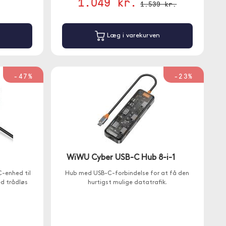
1.049 kr.
1.539 kr.
Læg i varekurven
-47%
-23%
WiWU Cyber USB-C Hub 8-i-1
C-enhed til
Hub med USB-C-forbindelse for at få den
d trådløs
hurtigst mulige datatrafik.