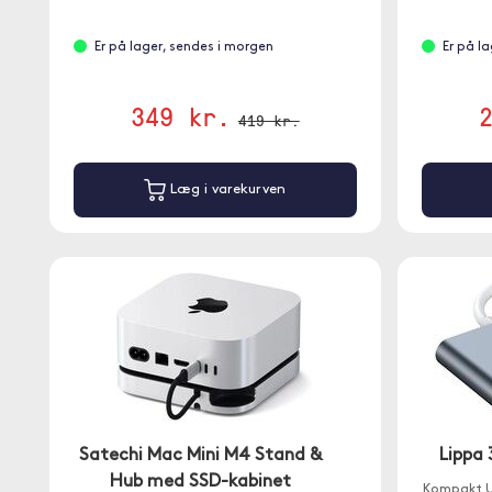
Er på lager, sendes i morgen
Er på l
349 kr.
419 kr.
Læg i varekurven
Satechi Mac Mini M4 Stand &
Lippa
Hub med SSD-kabinet
Kompakt U