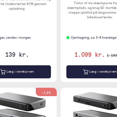
Tilslut til tre skærmporte f
tik. Understøtter 87W gennem
skærmplads, og brug SD -kortlæs
opladning.
stoppe spildtid på langsomme 
billedoverførsler.
ager, sendes i morgen
Fjernlagring, ca. 3-8 hverdage
139 kr.
1.099 kr.
1.18
Læg i varekurven
Læg i varekurven
-14%