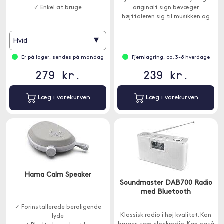
✓ Enkel at bruge
originalt sign bevæger
højttaleren sig til musikken og
underholder både børn og
voksne.
▾
Hvid
Er på lager, sendes på mandag
Fjernlagring, ca. 3-8 hverdage
279 kr.
239 kr.
Læg i varekurven
Læg i varekurven
Hama Calm Speaker
Soundmaster DAB700 Radio
med Bluetooth
✓ Forinstallerede beroligende
Klassisk radio i høj kvalitet. Kan
lyde