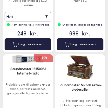
✓ Tydelig og letlæselig LCD-
iPhone 5C.
skærm
▾
Hvid
Fjernlagring, ca. 3-8 hverdage
Er på lager, sendes på mandag
249 kr.
699 kr.
Læg i varekurven
Læg i varekurven
-10%
Soundmaster IR1500SI
Internet-radio
Praktisk radio til ophæng under
Soundmaster NR560 retro-
skabe, perfekt i køkkenet,
pladespiller
garagen eller lignende steder.
✓ Stereoanlæg i retrostil
✓ Pladeafspiller, radio, CD og