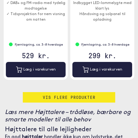
✓ DAB+ og FM-radio med tydelig
Indbygget LED-lommelygte med
modtagelse
klart lys
✓ Tidsprojektion for nem visning
Håndsving og solpanel til
om natten
opladning
✓ Dobbeltalarm for to
Powerbank
forskellige vækketider
Fjernlagring, ca. 3-8 hverdage
Fjernlagring, ca. 3-8 hverdage
529 kr.
299 kr.
Læg i varekurven
Læg i varekurven
VIS FLERE PRODUKTER
Læs mere Højttalere – trådløse, bærbare og
smarte modeller til alle behov
Højttalere til alle lejligheder
En god
højttaler
handler ikke kun om lydstyrke, det