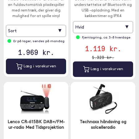
en fuldautomatisk pladespiller
understøttelse af Bluetooth og
med remtræk, der giver dig
USB -opladning. Med en
mulighed for at spille vinyl
køkkentimer og IPX4
trådløst til en Bluetooth-
stænkskærm er den helt perfekt
▾
Hvid
modtager såsom
til køkkenet.
▾
Sort
hovedtelefoner, aktive
Fjernlagring, ca. 3-8 hverdage
højttalere eller en forstærker
Er på lager, sendes på mandag
med Bluetooth.
1.119 kr.
1.969 kr.
1.329 kr.
Læg i varekurven
Læg i varekurven
Lenco CR-615BK DAB+/FM-
Technaxx håndsving og
ur-radio Med Tidsprojektion
solcelleradio