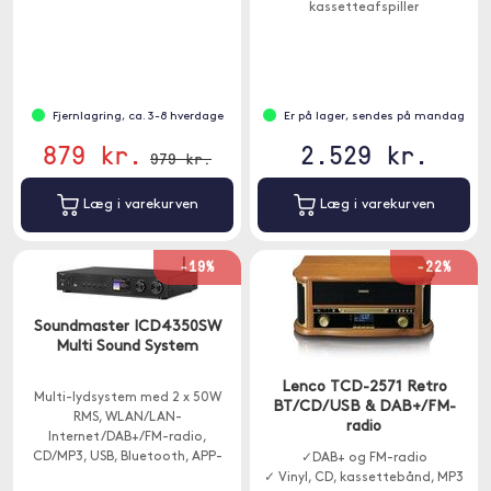
kassetteafspiller
Fjernlagring, ca. 3-8 hverdage
Er på lager, sendes på mandag
879 kr.
2.529 kr.
979 kr.
Læg i varekurven
Læg i varekurven
-19%
-22%
Soundmaster ICD4350SW
Multi Sound System
Lenco TCD-2571 Retro
Multi-lydsystem med 2 x 50W
BT/CD/USB & DAB+/FM-
RMS, WLAN/LAN-
radio
Internet/DAB+/FM-radio,
CD/MP3, USB, Bluetooth, APP-
✓DAB+ og FM-radio
kontrol.
✓ Vinyl, CD, kassettebånd, MP3