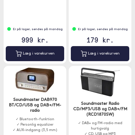
Er på lager, sendes på mandag
Er på lager, sendes på mandag
999 kr.
179 kr.
Læg i varekurven
Læg i varekurven
Soundmaster DAB970
Soundmaster Radio
BT/CD/USB og DAB+/FM-
CD/MP3/USB og DAB+/FM
radio
(RCD1870SW)
✓ Bluetooth-funktion
✓ DAB+ og FM-radio med
✓ Personlig equalizer
hurtigvalg
✓ AUX-indgang (3,5 mm)
✓ CD, USB og MP3