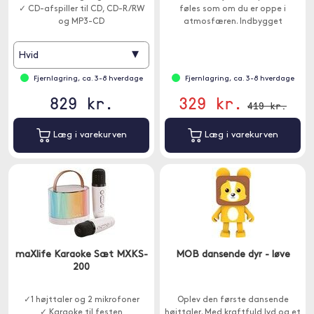
✓ CD-afspiller til CD, CD-R/RW
føles som om du er oppe i
og MP3-CD
atmosfæren. Indbygget
✓ Indbygget kassetteafspiller
højttaler.
▾
Hvid
Fjernlagring, ca. 3-8 hverdage
Fjernlagring, ca. 3-8 hverdage
829 kr.
329 kr.
419 kr.
Læg i varekurven
Læg i varekurven
maXlife Karaoke Sæt MXKS-
MOB dansende dyr - løve
200
✓1 højttaler og 2 mikrofoner
Oplev den første dansende
✓ Karaoke til festen
højttaler. Med kraftfuld lyd og et