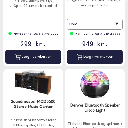
bruges som clockradio. Kan også
✓ Blødt, dæmpbart lys
bruges på batteri.
✓ Op til 20 timers batteritid
▾
Hvid
Fjernlagring, ca. 3-8 hverdage
Fjernlagring, ca. 3-8 hverdage
299 kr.
949 kr.
Læg i varekurven
Læg i varekurven
Soundmaster MCD5600
Denver Bluetooth Speaker
Stereo Music Center
Disco Light
✓ Klassisk bluetooth stereo
Tilslut til Bluetooth og spil musik
✓ Pladespiller, CD, Radio,