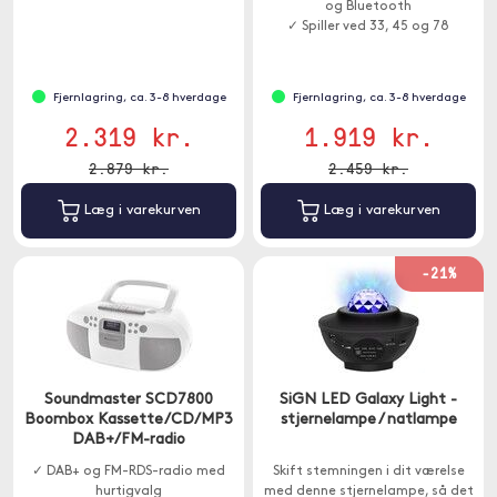
og Bluetooth
✓ Spiller ved 33, 45 og 78
omdr./min.
Fjernlagring, ca. 3-8 hverdage
Fjernlagring, ca. 3-8 hverdage
2.319 kr.
1.919 kr.
2.879 kr.
2.459 kr.
Læg i varekurven
Læg i varekurven
-21%
Soundmaster SCD7800
SiGN LED Galaxy Light -
Boombox Kassette/CD/MP3
stjernelampe / natlampe
DAB+/FM-radio
✓ DAB+ og FM-RDS-radio med
Skift stemningen i dit værelse
hurtigvalg
med denne stjernelampe, så det