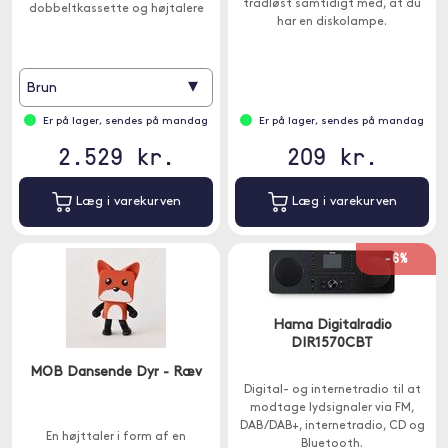
trådløst samtidigt med, at du
dobbeltkassette og højtalere
har en diskolampe.
▾
Brun
Er på lager, sendes på mandag
Er på lager, sendes på mandag
2.529 kr.
209 kr.
Læg i varekurven
Læg i varekurven
-6%
Hama Digitalradio
DIR1570CBT
MOB Dansende Dyr - Ræv
Digital- og internetradio til at
modtage lydsignaler via FM,
DAB/DAB+, internetradio, CD og
En højttaler i form af en
Bluetooth.