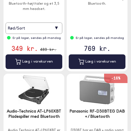
Bluetooth-højttaler og et 3,5
Bluetooth.
mm headset.
▾
Rød/Sort
Er på lager, sendes på mandag
Er på lager, sendes på mandag
349 kr.
769 kr.
489 kr.
Læg i varekurven
Læg i varekurven
-16%
Audio-Technica AT-LP60XBT
Panasonic RF-D30BTEG DAB
Pladespiller med Bluetooth
+ / Bluetooth
Audio Technica AT-LP60XBT er
D30BT har en DAB + radio samt