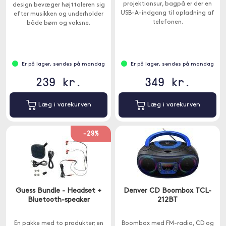
projektionsur, bagpå er der en
design bevæger højttaleren sig
USB-A-indgang til opladning af
efter musikken og underholder
telefonen.
både børn og voksne.
Er på lager, sendes på mandag
Er på lager, sendes på mandag
239 kr.
349 kr.
Læg i varekurven
Læg i varekurven
-29%
Guess Bundle - Headset +
Denver CD Boombox TCL-
Bluetooth-speaker
212BT
En pakke med to produkter; en
Boombox med FM-radio, CD og