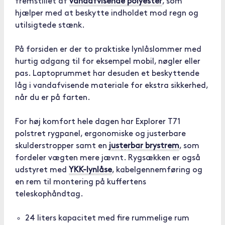
fremstillet af
vandafvisende polyester
, som
hjælper med at beskytte indholdet mod regn og
utilsigtede stænk.
På forsiden er der to praktiske lynlåslommer med
hurtig adgang til for eksempel mobil, nøgler eller
pas. Laptoprummet har desuden et beskyttende
låg i vandafvisende materiale for ekstra sikkerhed,
når du er på farten.
For høj komfort hele dagen har Explorer T71
polstret rygpanel, ergonomiske og justerbare
skulderstropper samt en
justerbar brystrem
, som
fordeler vægten mere jævnt. Rygsækken er også
udstyret med
YKK-lynlåse
, kabelgennemføring og
en rem til montering på kuffertens
teleskophåndtag.
24 liters kapacitet med fire rummelige rum