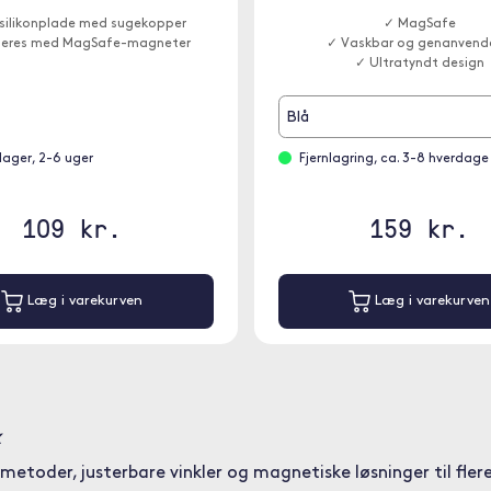
e silikonplade med sugekopper
✓ MagSafe
eres med MagSafe-magneter
✓ Vaskbar og genanvende
✓ Ultratyndt design
Blå
 lager, 2-6 uger
Fjernlagring, ca. 3-8 hverdage
109 kr.
159 kr.
Læg i varekurven
Læg i varekurven
x
etoder, justerbare vinkler og magnetiske løsninger til fle