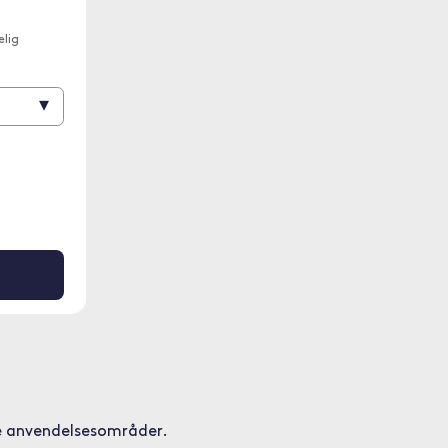
lig
▾
re anvendelsesområder.