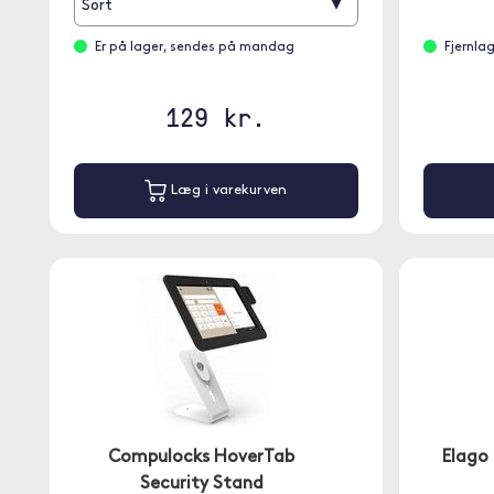
▾
Sort
Er på lager, sendes på mandag
Fjernla
129 kr.
Læg i varekurven
Compulocks HoverTab
Elago
Security Stand