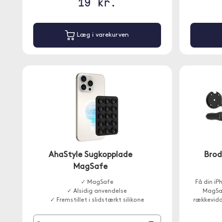
19 kr.
Læg i varekurven
AhaStyle Sugkopplade
Brod
MagSafe
✓ MagSafe
Få din iP
✓ Alsidig anvendelse
MagSaf
✓ Fremstillet i slidstærkt silikone
rækkevidde