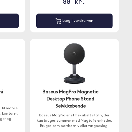
99 kr.
Læg i varekurven
ni
Baseus MagPro Magnetic
Desktop Phone Stand
Selvklæbende
til mobile
, kontorer,
Baseus MagPro er et fleksibelt stativ, der
ager og
kan bruges sammen med MagSafe enheder.
Bruges som bordstativ eller vægbeslag.