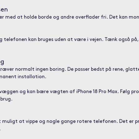
sen
er med at holde borde og andre overflader fri. Det kan mon
og telefonen kan bruges uden at være i vejen. Tænk også på,
ag
ver normalt ingen boring. De passer bedst på rene, glatte
manent installation.
l væggen og kan bære vægten af iPhone 18 Pro Max. Følg pr
 brug.
 muligt at vippe og nogle gange rotere telefonen. Det er pra
.