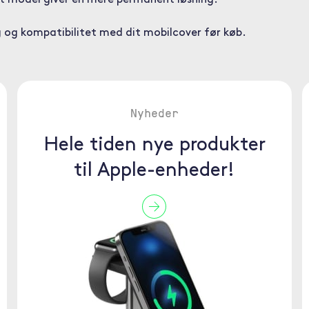
et model giver en mere permanent løsning.
g og kompatibilitet med dit mobilcover før køb.
Nyheder
Hele tiden nye produkter
til Apple-enheder!