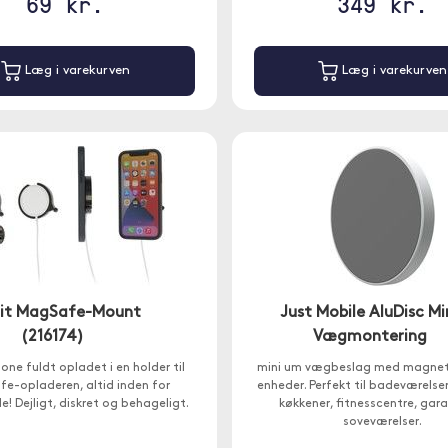
69 kr.
349 kr.
Læg i varekurven
Læg i varekurven
it MagSafe-Mount
Just Mobile AluDisc Mi
(216174)
Vægmontering
hone fuldt opladet i en holder til
mini um vægbeslag med magnet 
e-opladeren, altid inden for
enheder. Perfekt til badeværelser
! Dejligt, diskret og behageligt.
køkkener, fitnesscentre, gar
soveværelser.