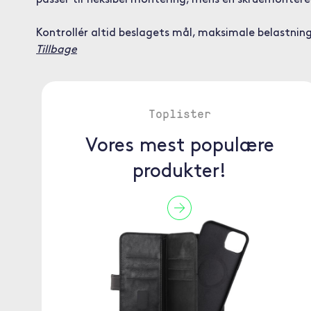
passer til fleksibel montering, mens en skruemonter
Kontrollér altid beslagets mål, maksimale belastnin
Tillbage
Toplister
Vores mest populære
produkter!