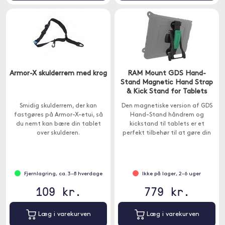
Armor-X skulderrem med krog
RAM Mount GDS Hand-
Stand Magnetic Hand Strap
& Kick Stand for Tablets
Smidig skulderrem, der kan
Den magnetiske version af GDS
fastgøres på Armor-X-etui, så
Hand-Stand håndrem og
du nemt kan bære din tablet
kickstand til tablets er et
over skulderen.
perfekt tilbehør til at gøre din
tablet tilgængelig i marken og er
kompatibel med alle iSkin skaller.
Fjernlagring, ca. 3-8 hverdage
Ikke på lager, 2-6 uger
109 kr.
779 kr.
Læg i varekurven
Læg i varekurven