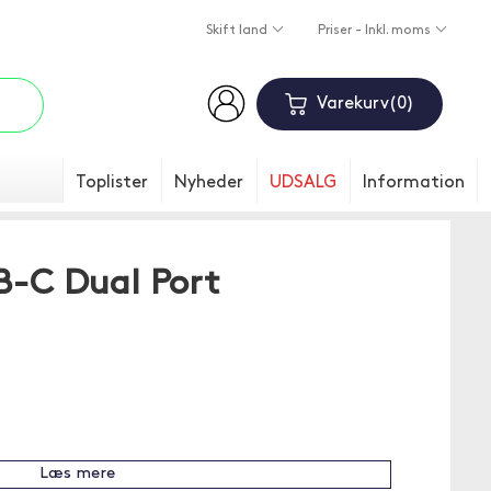
Skift land
Priser - Inkl. moms
Varekurv
0
Toplister
Nyheder
UDSALG
Information
-C Dual Port
t
Læs mere