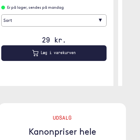
Er på lager, sendes på mandag
Er p
▾
Sort
Hvid
29 kr.
Læg i varekurven
UDSALG
Kanonpriser hele