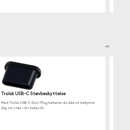
⇨
Trolsk USB-C Støvbeskyttelse
Moobi
med 
Med Trolsk USB-C Dust Plug behøver du ikke at bekymre
dig om støv i dit ladestik.
✓ Oplad
✓ Elega
✓ Oplad