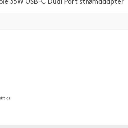
pple 35W USB-C Dual Port strømadapter
akt os!