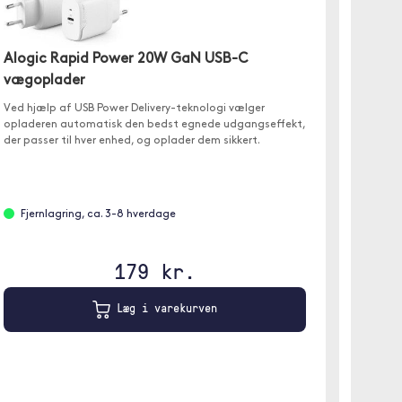
Alogic Rapid Power 20W GaN USB-C
vægoplader
Ved hjælp af USB Power Delivery-teknologi vælger
Otter
opladeren automatisk den bedst egnede udgangseffekt,
der passer til hver enhed, og oplader dem sikkert.
OtterBo
designet
Fjernlagring, ca. 3-8 hverdage
Ikke 
179 kr.
Læg i varekurven