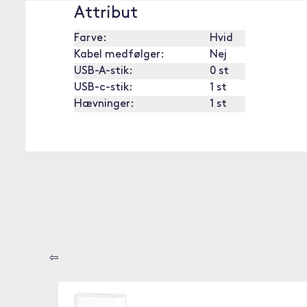
Attribut
Farve:
Hvid
Kabel medfølger:
Nej
USB-A-stik:
0 st
USB-c-stik:
1 st
Hævninger:
1 st
⇦