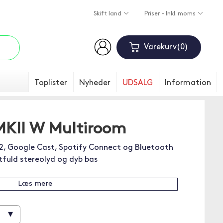
Skift land
Priser - Inkl. moms
Varekurv
0
Toplister
Nyheder
UDSALG
Information
MKII W Multiroom
 2, Google Cast, Spotify Connect og Bluetooth
fuld stereolyd og dyb bas
Læs mere
▾