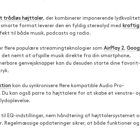
 trådløs højttaler
, der kombinerer imponerende lydkvalitet
t smarte format leverer den en fyldig stereolyd med
kraftig
fekt til både musik, podcasts og radio.
ter flere populære streamingteknologier som
AirPlay 2
,
Goog
 det nemt at afspille musik direkte fra din smartphone,
erbare genvejsknapper kan du desuden starte dine favorit
tryk.
ktion
kan du synkronisere flere kompatible Audio Pro-
Du kan også parre to højttalere for at skabe et venstre- o
lydoplevelse.
il EQ-indstillinger, nem håndtering af højttalersystemet 
r. Regelmæssige opdateringer sikrer, at både funktioner og