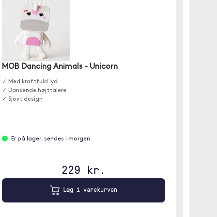
MOB Dancing Animals - Unicorn
MOB D
✓ Med kraftfuld lyd
En højtt
✓ Dansende højttalere
og fanta
✓ Sjovt design
Er på lager, sendes i morgen
Er p
229 kr.
Læg i varekurven