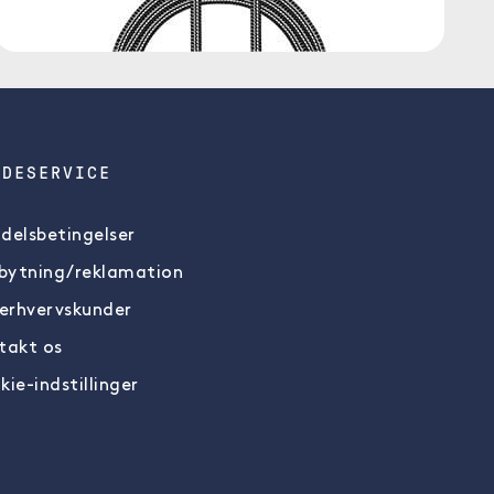
NDESERVICE
delsbetingelser
ytning/reklamation
 erhvervskunder
takt os
kie-indstillinger