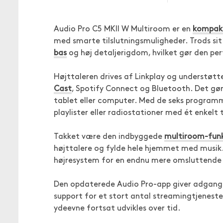
Audio Pro C5 MKII W Multiroom er en
kompakt
med smarte tilslutningsmuligheder. Trods si
bas
og høj detaljerigdom, hvilket gør den per
Højttaleren drives af Linkplay og understøt
Cast
, Spotify Connect og Bluetooth. Det gør
tablet eller computer. Med de seks programm
playlister eller radiostationer med ét enkelt 
Takket være den indbyggede
multiroom-fun
højttalere og fylde hele hjemmet med musik. 
højresystem for en endnu mere omsluttende 
Den opdaterede Audio Pro-app giver adgang t
support for et stort antal streamingtjeneste
ydeevne fortsat udvikles over tid.