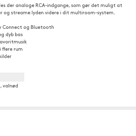
 findes der analoge RCA-indgange, som gør det muligt at
iller og streame lyden videre i dit multiroom-system.
fy Connect og Bluetooth
og dyb bas
avoritmusik
i flere rum
kilder
l, valnød