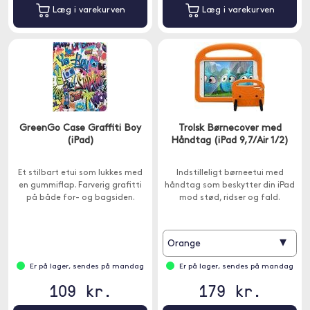
Læg i varekurven
Læg i varekurven
GreenGo Case Graffiti Boy
Trolsk Børnecover med
(iPad)
Håndtag (iPad 9,7/Air 1/2)
Et stilbart etui som lukkes med
Indstilleligt børneetui med
en gummiflap. Farverig grafitti
håndtag som beskytter din iPad
på både for- og bagsiden.
mod stød, ridser og fald.
▾
Orange
Er på lager, sendes på mandag
Er på lager, sendes på mandag
109 kr.
179 kr.