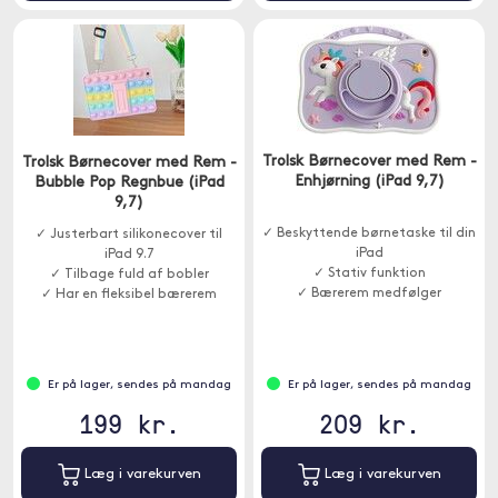
Trolsk Børnecover med Rem -
Trolsk Børnecover med Rem -
Enhjørning (iPad 9,7)
Bubble Pop Regnbue (iPad
9,7)
✓ Beskyttende børnetaske til din
✓ Justerbart silikonecover til
iPad
iPad 9.7
✓ Stativ funktion
✓ Tilbage fuld af bobler
✓ Bærerem medfølger
✓ Har en fleksibel bærerem
Er på lager, sendes på mandag
Er på lager, sendes på mandag
199 kr.
209 kr.
Læg i varekurven
Læg i varekurven