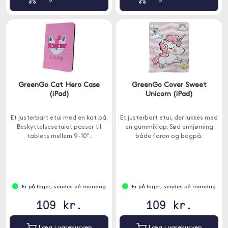
GreenGo Cat Hero Case
GreenGo Cover Sweet
(iPad)
Unicorn (iPad)
Et justerbart etui med en kat på.
Et justerbart etui, der lukkes med
Beskyttelsesetuiet passer til
en gummiklap. Sød enhjørning
tablets mellem 9-10".
både foran og bagpå.
Er på lager, sendes på mandag
Er på lager, sendes på mandag
109 kr.
109 kr.
Læg i varekurven
Læg i varekurven