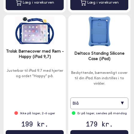
Læg i varekurven
Læg i varekurven
Trolsk Børnecover med Rem -
Deltaco Standing Silicone
Happy (iPad 9,7)
Case (iPad)
Justerbar til iPad 9.7 med hjerter
Beskyttende, børnevenligt cover
og ordet "Happy" på.
til din iPad. Kan indstilles i to
vinkler.
▾
Blå
Ikke på lager, 2-6 uger
Er på lager, sendes på mandag
199 kr.
179 kr.