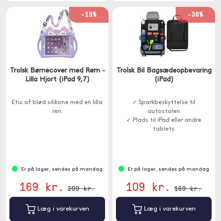
-19%
-36%
Trolsk Børnecover med Rem -
Trolsk Bil Bagsædeopbevaring
Lilla Hjort (iPad 9,7)
(iPad)
Etui af blød silikone med en lilla
✓ Sparkbeskyttelse til
ren.
autostolen
✓ Plads til iPad eller andre
tablets
Er på lager, sendes på mandag
Er på lager, sendes på mandag
169 kr.
109 kr.
209 kr.
169 kr.
Læg i varekurven
Læg i varekurven