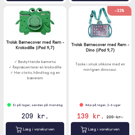
-33%
Trolsk Børnecover med Rem -
Trolsk Børnecover med Rem -
Krokodille (iPad 9,7)
Dino (iPad 9,7)
✓ Beskyttende børnetui
Taske i smuk silikone med en
✓ Repræsenterer en krokodille
mintgrøn dinosaur.
✓ Har stativ, håndtag og en
bærerem
Er på lager, sendes på mandag
Ikke på lager, 2-6 uger
209 kr.
139 kr.
209 kr.
Læg i varekurven
Læg i varekurven