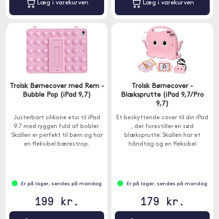
Læg i varekurven
Læg i varekurven
Trolsk Børnecover med Rem -
Trolsk Børnecover -
Bubble Pop (iPad 9,7)
Blæksprutte (iPad 9,7/Pro
9,7)
Justerbart silikone etui til iPad
Et beskyttende cover til din iPad
9.7 med ryggen fuld af bobler.
, der forestiller en sød
Skallen er perfekt til børn og har
blæksprutte. Skallen har et
en fleksibel bærestrop.
håndtag og en fleksibel
skulderrem.
Er på lager, sendes på mandag
Er på lager, sendes på mandag
199 kr.
179 kr.