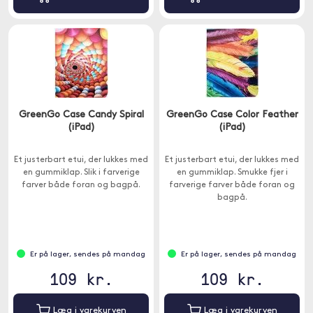
GreenGo Case Candy Spiral
GreenGo Case Color Feather
(iPad)
(iPad)
Et justerbart etui, der lukkes med
Et justerbart etui, der lukkes med
en gummiklap. Slik i farverige
en gummiklap. Smukke fjer i
farver både foran og bagpå.
farverige farver både foran og
bagpå.
Er på lager, sendes på mandag
Er på lager, sendes på mandag
109 kr.
109 kr.
Læg i varekurven
Læg i varekurven