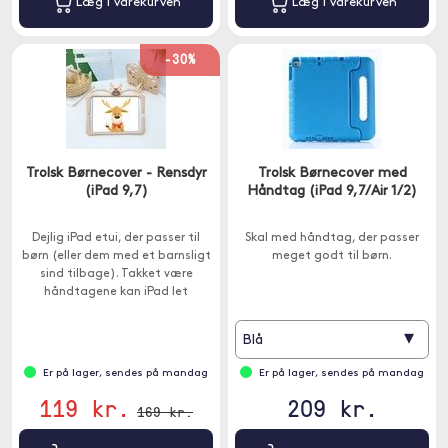
Læg i varekurven
Læg i varekurven
-30%
Trolsk Børnecover - Rensdyr
Trolsk Børnecover med
(iPad 9,7)
Håndtag (iPad 9,7/Air 1/2)
Dejlig iPad etui, der passer til
Skal med håndtag, der passer
børn (eller dem med et barnsligt
meget godt til børn.
sind tilbage). Takket være
håndtagene kan iPad let
transporteres fra værelse til
værelse.
▾
Blå
Er på lager, sendes på mandag
Er på lager, sendes på mandag
119 kr.
209 kr.
169 kr.