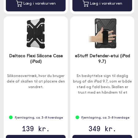
Læg i varekurven
Læg i varekurven
Deltaco Flexi Silicone Case
eStuff Defender-etui (iPad
(iPad)
9.7)
Silikoneovertræk, hvor du bruger
En beskyttelse sign til daglig
dele af skallen til at placere den
brug af din iPad 9.7, som er både
vandret.
stød og fald bevis. Skallen er
trust med en håndrem til et
fastere greb, en skulderrem, der
let kan bæres rundt på din iPad
og et sted til en blyant.
Fjernlagring, ca. 3-8 hverdage
Fjernlagring, ca. 3-8 hverdage
139 kr.
349 kr.