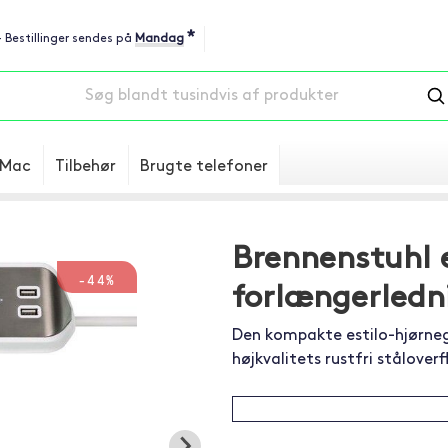
*
 - Bestillinger sendes på
Mandag
Mac
Tilbehør
Brugte telefoner
Brennenstuhl e
-44%
forlængerledn
Den kompakte estilo-hjørnegr
højkvalitets rustfri ståloverf