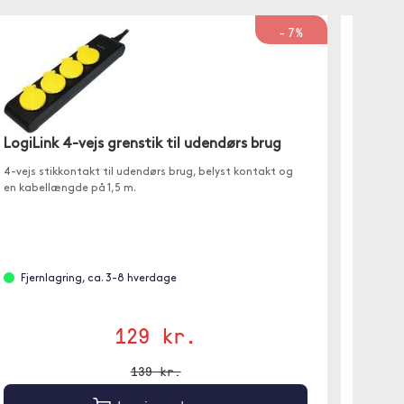
-7%
LogiLi
LogiLink 4-vejs grenstik til udendørs brug
brug 
4-vejs stikkontakt til udendørs brug, belyst kontakt og
en kabellængde på 1,5 m.
4-vejs s
Kabellæ
Fjernlagring, ca. 3-8 hverdage
Fjer
129 kr.
139 kr.