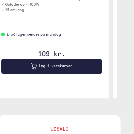
✓ Oplader op til 100W
nøglebu
✓ 25 cm lang
Er på lager, sendes på mandag
Er p
Sort
109 kr.
Læg i varekurven
UDSALG