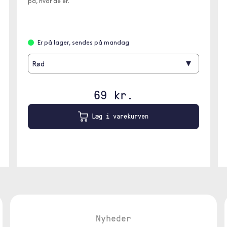
på, hvor de er.
Er på lager, sendes på mandag
▾
Rød
69 kr.
Læg i varekurven
Nyheder