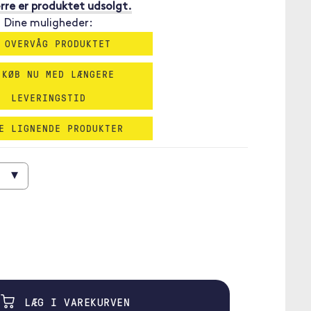
re er produktet udsolgt.
Dine muligheder:
 OVERVÅG PRODUKTET
 KØB NU MED LÆNGERE
LEVERINGSTID
E LIGNENDE PRODUKTER
▾
LÆG I VAREKURVEN