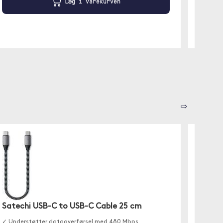
Læg i varekurven
⇨
Satechi USB-C to USB-C Cable 25 cm
Trolsk
✓ Understøtter dataoverførsel med 480 Mbps
En Apple