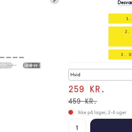
Desvær
1.
2.
3. S
Hvid
259 KR.
459 KR.
Ikke på lager, 2-6 uger