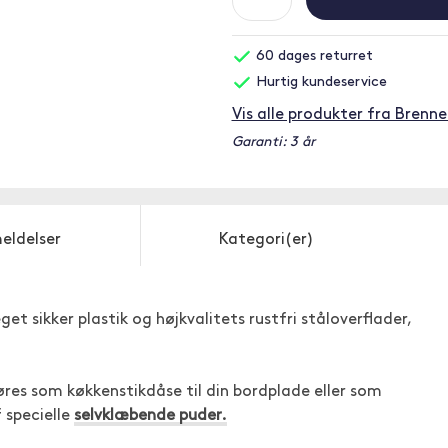
60 dages returret
Hurtig kundeservice
Vis alle produkter fra Brenne
Garanti: 3 år
eldelser
Kategori(er)
t sikker plastik og højkvalitets rustfri ståloverflader,
øres som køkkenstikdåse til din bordplade eller som
f specielle
selvklæbende puder.