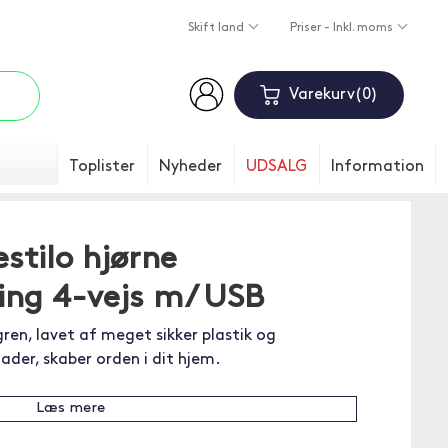
Skift land
Priser - Inkl. moms
Varekurv
0
Toplister
Nyheder
UDSALG
Information
stilo hjørne
ing 4-vejs m/ USB
en, lavet af meget sikker plastik og
lader, skaber orden i dit hjem.
Læs mere