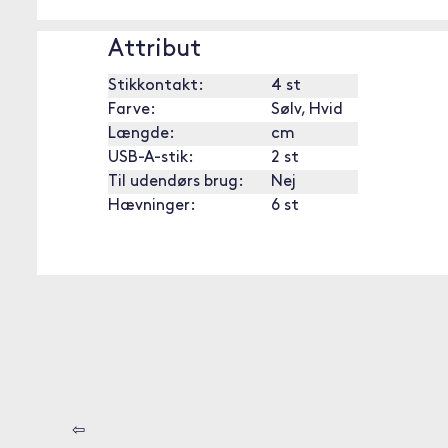
Attribut
Stikkontakt:
4 st
Farve:
Sølv, Hvid
Længde:
cm
USB-A-stik:
2 st
Til udendørs brug:
Nej
Hævninger:
6 st
⇦