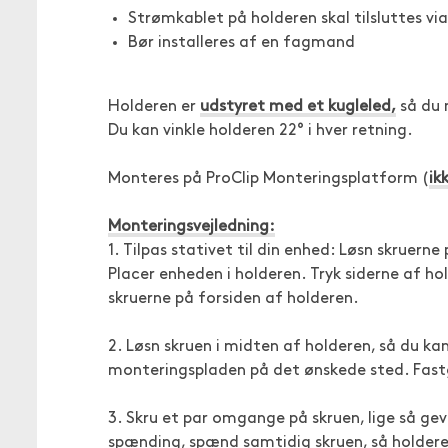
Strømkablet på holderen skal tilsluttes via
Bør installeres af en fagmand
Holderen er
udstyret med et kugleled,
så du 
Du kan vinkle holderen 22° i hver retning.
Monteres på ProClip Monteringsplatform (
ik
Monteringsvejledning:
1. Tilpas stativet til din enhed: Løsn skruerne
Placer enheden i holderen. Tryk siderne af 
skruerne på forsiden af holderen.
2. Løsn skruen i midten af holderen, så du k
monteringspladen på det ønskede sted. Fas
3. Skru et par omgange på skruen, lige så ge
spænding, spænd samtidig skruen, så holder