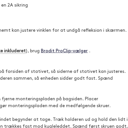
 en 2A sikring
nemt kan justere vinklen for at undgå refleksion i skærmen.
ke inkluderet
), brug
Brodit ProClip-vælger
.
 på forsiden af stativet, så siderne af stativet kan justeres.
holderen sammen, så enheden sidder godt fast. Spænd
an fjerne monteringspladen på bagsiden. Placer
tgør monteringspladen med de medfølgende skruer.
vindet begynder at tage. Træk holderen ud og hold den lidt i
en trækkes fast mod kugleleddet. Spænd først skruen godt,