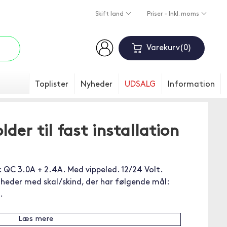
Skift land
Priser - Inkl. moms
Varekurv
0
Toplister
Nyheder
UDSALG
Information
lder til fast installation
 QC 3.0A + 2.4A. Med vippeled. 12/24 Volt.
enheder med skal/skind, der har følgende mål:
.
Læs mere