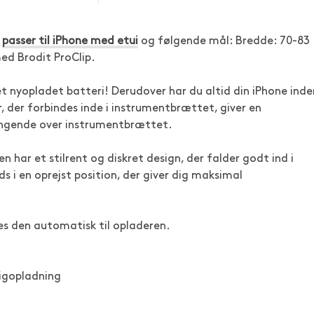
r
passer til iPhone med etui
og følgende mål: Bredde: 70-83
d Brodit ProClip.
 et nyopladet batteri! Derudover har du altid din iPhone inde
r, der forbindes inde i instrumentbrættet, giver en
hængende over instrumentbrættet.
n har et stilrent og diskret design, der falder godt ind i
ads i en oprejst position, der giver dig maksimal
tes den automatisk til opladeren.
igopladning