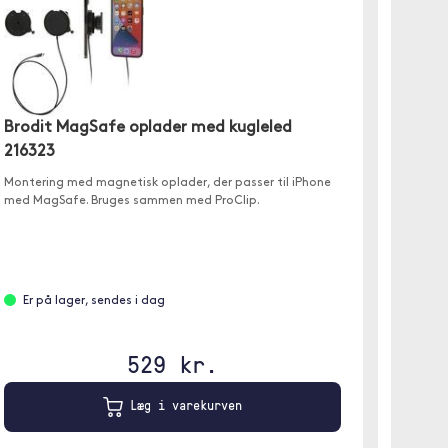
Brodi
Brodit MagSafe oplader med kugleled
21632
216323
✓ Besla
Montering med magnetisk oplader, der passer til iPhone
MagSaf
med MagSafe. Bruges sammen med ProClip.
✓ Anven
Fjer
Er på lager, sendes i dag
529 kr.
Læg i varekurven