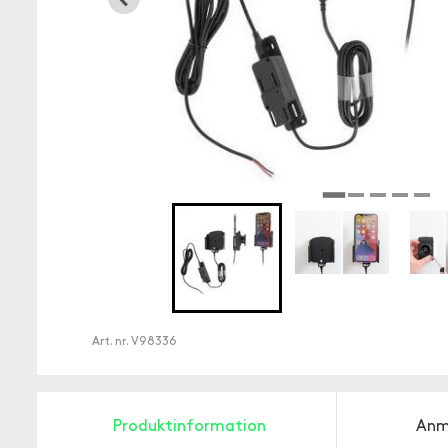
Art. nr.
V98336
Produktinformation
Anm