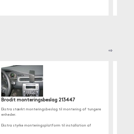
⇨
Brodit
Brodit monteringsbeslag 213447
Stort v
forbore
Ekstra stærkt monteringsbeslag til montering af tungere
enheder.
Monteri
monteri
Ekstra styrke monteringsplatform til installation af
tungere trust op. Du kan sætte din