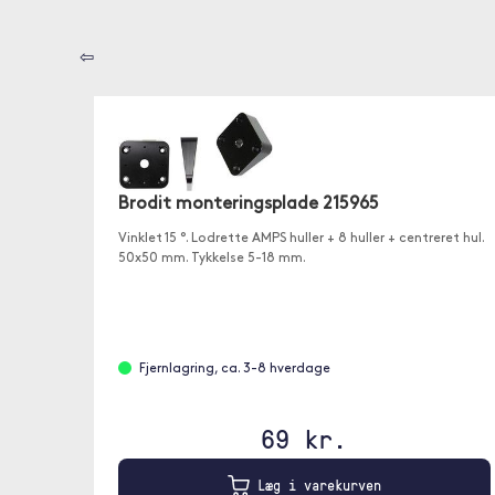
⇦
Brodit monteringsplade 215965
Vinklet 15 °. Lodrette AMPS huller + 8 huller + centreret hul.
50x50 mm. Tykkelse 5-18 mm.
Vinklet monteringsplade. Tilføjer en ekstra 15 ° vinkel til
din
Fjernlagring, ca. 3-8 hverdage
69 kr.
Læg i varekurven