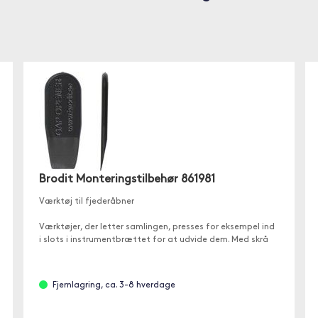
Brodit Monteringstilbehør 861981
Værktøj til fjederåbner
Værktøjer, der letter samlingen, presses for eksempel ind
i slots i instrumentbrættet for at udvide dem. Med skrå
ende. Lavet af sort
Fjernlagring, ca. 3-8 hverdage