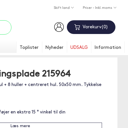
Skift land
Priser - Inkl. moms
Varekurv
0
Toplister
Nyheder
UDSALG
Information
ingsplade 215964
l + 8 huller + centreret hul. 50x50 mm. Tykkelse
jer en ekstra 15 ° vinkel til din
Læs mere