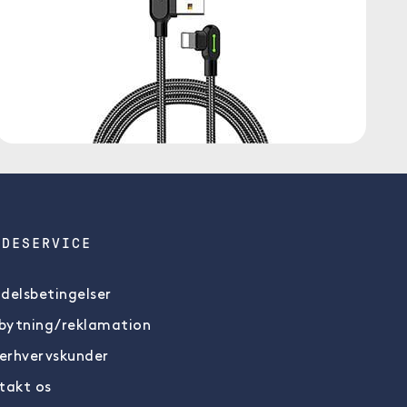
NDESERVICE
delsbetingelser
ytning/reklamation
 erhvervskunder
takt os