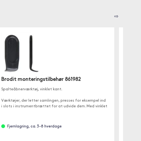
⇨
Brodit
Selvbore
Brodit monteringstilbehør 861982
Selvskær
Spalteåbnerværktøj, vinklet kant.
monteri
dell : 21
Værktøjer, der letter samlingen, presses for eksempel ind
i slots i instrumentbrættet for at udvide dem. Med vinklet
facade
Fjer
Fjernlagring, ca. 3-8 hverdage