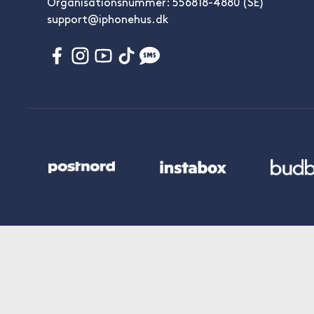
Organisationsnummer: 556818-4880 (SE)
support@iphonehus.dk