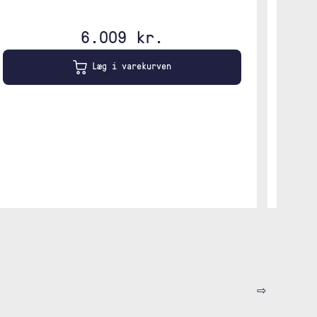
6.009 kr.
Ikke 
Læg i varekurven
⇨