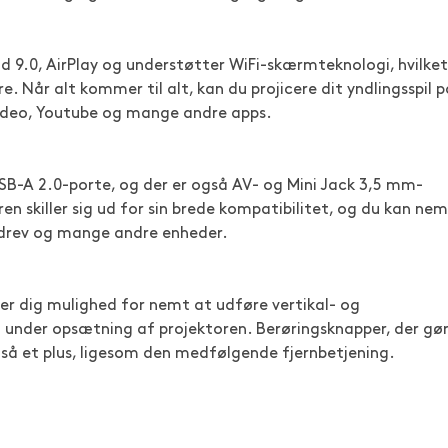
 9.0, AirPlay og understøtter WiFi-skærmteknologi, hvilket
. Når alt kommer til alt, kan du projicere dit yndlingsspil p
Video, Youtube og mange andre apps.
B-A 2.0-porte, og der er også AV- og Mini Jack 3,5 mm-
ren skiller sig ud for sin brede kompatibilitet, og du kan ne
U-drev og mange andre enheder.
iver dig mulighed for nemt at udføre vertikal- og
jl under opsætning af projektoren. Berøringsknapper, der gø
så et plus, ligesom den medfølgende fjernbetjening.