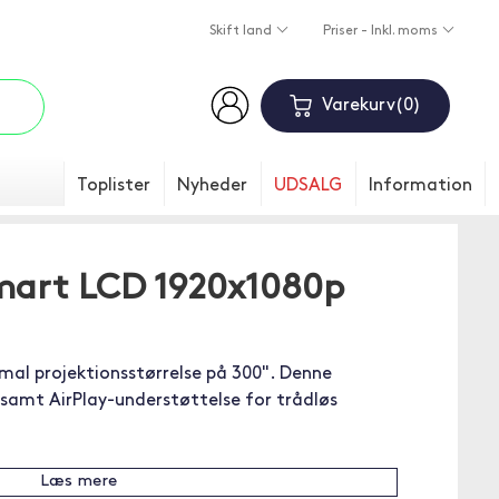
Skift land
Priser - Inkl. moms
Varekurv
0
Toplister
Nyheder
UDSALG
Information
mart LCD 1920x1080p
al projektionsstørrelse på 300". Denne
samt AirPlay-understøttelse for trådløs
Læs mere