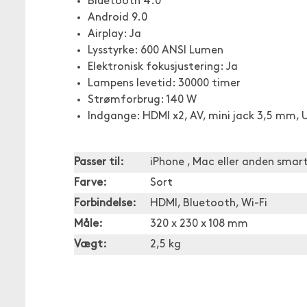
Bluetooth 4.0
Android 9.0
Airplay: Ja
Lysstyrke: 600 ANSI Lumen
Elektronisk fokusjustering: Ja
Lampens levetid: 30000 timer
Strømforbrug: 140 W
Indgange: HDMI x2, AV, mini jack 3,5 mm, 
Passer til:
iPhone , Mac eller anden sma
Farve:
Sort
Forbindelse:
HDMI, Bluetooth, Wi-Fi
Måle:
320 x 230 x 108 mm
Vægt:
2,5 kg
[OUTOFSTOCK]