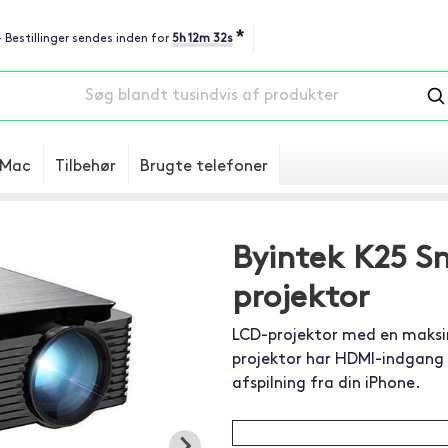
*
- Bestillinger sendes inden for
5h 12m 31s
Mac
Tilbehør
Brugte telefoner
Byintek K25 S
projektor
LCD-projektor med en maksim
projektor har HDMI-indgang 
afspilning fra din iPhone.