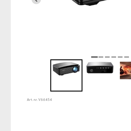
Art. nr.
V66454