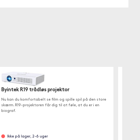
Byintek R19 trådløs projektor
Nu kan du komfortabelt se film og spille spil på den store
skærm. R19-projektoren får dig til at føle, at du er i en
biograf.
Blitz
Den kom
1080p-f
Ikke på lager, 2-6 uger
(wifi).