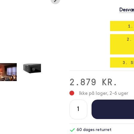
Desvær
1.
2.
3. S
2.879 KR.
Ikke på lager, 2-6 uger
60 dages returret