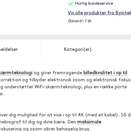
Hurtig kundeservice
Vis alle produkter fra Byinte
Garanti: 1 år
eldelser
Kategori(er)
kærmteknologi
og giver fremragende
billedkvalitet i op til
korrektion og tilbyder elektronisk zoom og elektronisk fokus
g understøtter WiFi-skærmteknologi, plus en række porte
er.
ver dig mulighed for at vise i op til 4K (med et kabel). Så d
mebiograf til dig og dine kære. Den
maksimale
 fokusering og zoom sikrer behagelig brug.