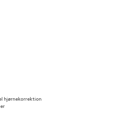
l hjørnekorrektion
der