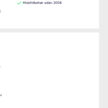
Mobiltilbehør siden 2008
k
.
u