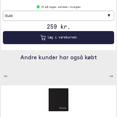
Er på lager, sendes i morgen
▾
Guld
259 kr.
Læg i varekurven
Andre kunder har også købt
⇦
⇨