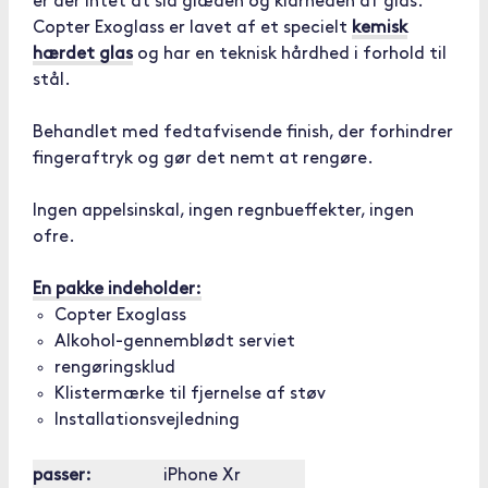
er der intet at slå glæden og klarheden af glas.
Copter Exoglass er lavet af et specielt
kemisk
hærdet glas
og har en teknisk hårdhed i forhold til
stål.
Behandlet med fedtafvisende finish, der forhindrer
fingeraftryk og gør det nemt at rengøre.
Ingen appelsinskal, ingen regnbueffekter, ingen
ofre.
En pakke indeholder:
Copter Exoglass
Alkohol-gennemblødt serviet
rengøringsklud
Klistermærke til fjernelse af støv
Installationsvejledning
passer:
iPhone Xr