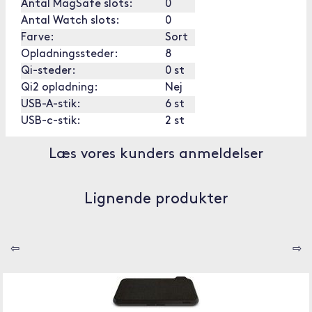
Antal MagSafe slots:
0
Antal Watch slots:
0
Farve:
Sort
Opladningssteder:
8
Qi-steder:
0 st
Qi2 opladning:
Nej
USB-A-stik:
6 st
USB-c-stik:
2 st
Læs vores kunders anmeldelser
Lignende produkter
⇦
⇨