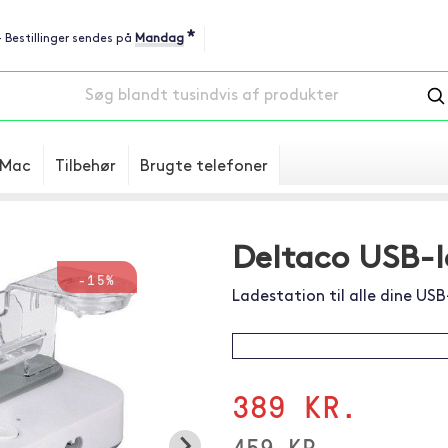
*
 - Bestillinger sendes på
Mandag
Mac
Tilbehør
Brugte telefoner
Deltaco USB-l
-15%
Ladestation til alle dine US
389 KR.
459 KR.