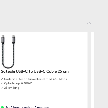
⇨
Satechi USB-C to USB-C Cable 25 cm
Mcdod
✓ Understøtter dataoverførsel med 480 Mbps
Holdbar
✓ Oplader op til 100W
til opla
✓ 25 cm lang
Er på lager, sendes på mandag
Er p