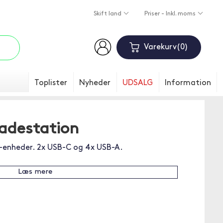
Skift land
Priser - Inkl. moms
Varekurv
0
Toplister
Nyheder
UDSALG
Information
adestation
B-enheder. 2x USB-C og 4x USB-A.
Læs mere