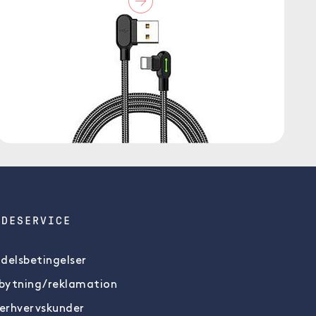
NDESERVICE
delsbetingelser
ytning/reklamation
 erhvervskunder