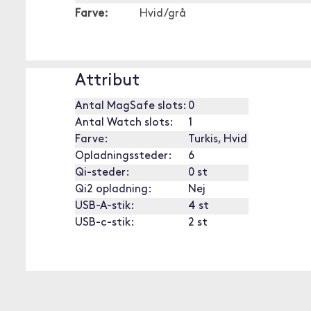
Farve:
Hvid/grå
Attribut
Antal MagSafe slots:
0
Antal Watch slots:
1
Farve:
Turkis, Hvid
Opladningssteder:
6
Qi-steder:
0 st
Qi2 opladning:
Nej
USB-A-stik:
4 st
USB-c-stik:
2 st