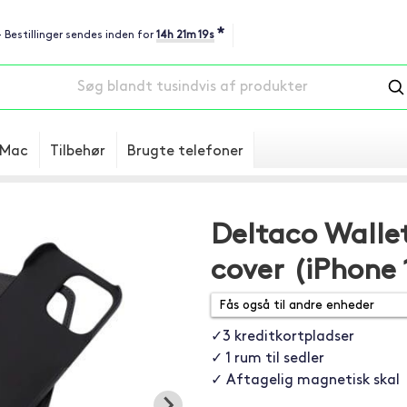
*
- Bestillinger sendes inden for
14h 21m 19s
Mac
Tilbehør
Brugte telefoner
Deltaco Walle
cover (iPhone 
✓3 kreditkortpladser
✓ 1 rum til sedler
✓ Aftagelig magnetisk skal