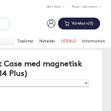
Skift land
Priser - Inkl. moms
Varekurv
0
Toplister
Nyheder
UDSALG
Information
t Case med magnetisk
14 Plus)