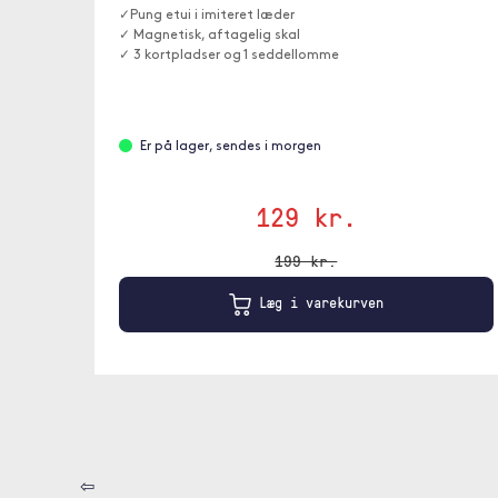
✓Pung etui i imiteret læder
✓ Magnetisk, aftagelig skal
✓ 3 kortpladser og 1 seddellomme
Er på lager, sendes i morgen
129 kr.
199 kr.
Læg i varekurven
⇦