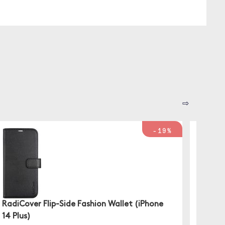
⇨
-19%
RadiCover Flip-Side Fashion Wallet (iPhone
Gear S
14 Plus)
Gear Sli