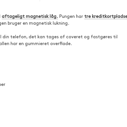
d
aftageligt magnetisk låg.
Pungen har
tre kreditkortplads
gen bruger en magnetisk lukning.
il din telefon, det kan tages af coveret og fastgøres til
allen har en gummieret overflade.
per