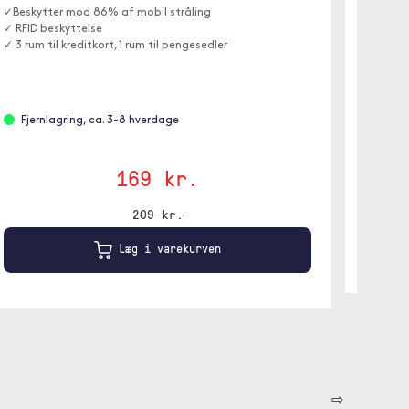
Plus og 
✓Beskytter mod 86% af mobil stråling
✓ RFID beskyttelse
✓ 3 rum til kreditkort, 1 rum til pengesedler
Fjer
Fjernlagring, ca. 3-8 hverdage
Brun
169 kr.
209 kr.
Læg i varekurven
⇨