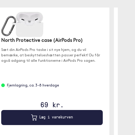
North Protective case (AirPods Pro)
Sæt din AirPods Pro taske i sit nye hjem, og du vil
bemærke, at beskyttelseshætten passer perfekt! Du får
Trolsk
også adgang til alle funktionerne i AirPods Pro sagen.
Enhjør
✓ Juster
✓ Bære
✓ Indsti
Fjernlagring, ca. 3-8 hverdage
69 kr.
Er p
Læg i varekurven