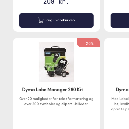
209 kr.
Læg i varekurven
-20%
Dymo LabelManager 280 Kit
Dymo 
Over 20 muligheder for tekstformatering og
Med Label
over 200 symboler og clipart -billeder.
høj kval
oprette pe