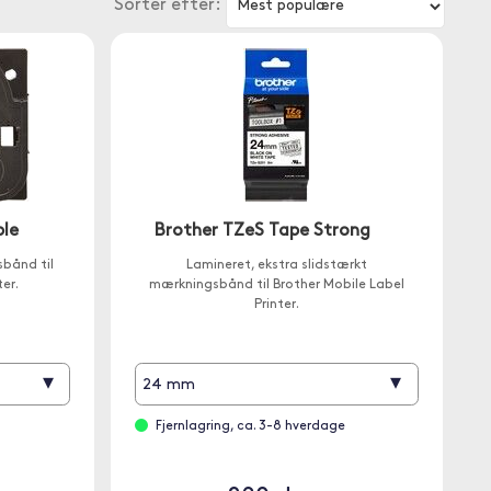
Sorter efter:
ble
Brother TZeS Tape Strong
sbånd til
Lamineret, ekstra slidstærkt
er.
mærkningsbånd til Brother Mobile Label
Printer.
▾
▾
24 mm
Fjernlagring, ca. 3-8 hverdage