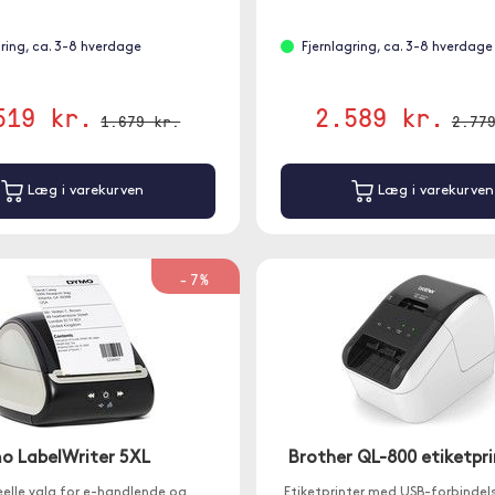
gring, ca. 3-8 hverdage
Fjernlagring, ca. 3-8 hverdage
519 kr.
2.589 kr.
1.679 kr.
2.77
Læg i varekurven
Læg i varekurven
-7%
o LabelWriter 5XL
Brother QL-800 etiketpri
eelle valg for e-handlende og
Etiketprinter med USB-forbindels