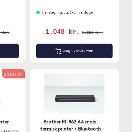
Fjernlagring, ca. 3-8 hverdage
1.049 kr.
9 kr.
1.259 kr.
Læg i varekurven
UDSALG!
nter
Brother PJ-862 A4 mobil
termisk printer + Bluetooth
e til pc og