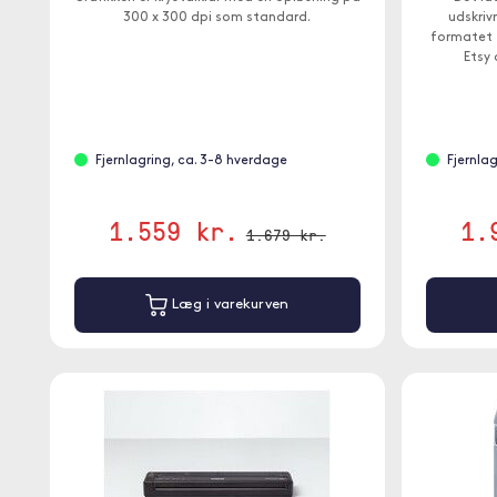
300 x 300 dpi som standard.
udskriv
formatet 4
Etsy
Fjernlagring, ca. 3-8 hverdage
Fjernla
1.559 kr.
1.
1.679 kr.
Læg i varekurven