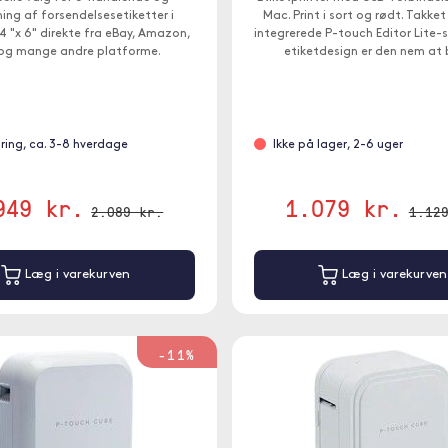
ning af forsendelsesetiketter i
Mac. Print i sort og rødt. Takke
 "x 6" direkte fra eBay, Amazon,
integrerede P-touch Editor Lite-s
 og mange andre platforme.
etiketdesign er den nem at 
gring, ca. 3-8 hverdage
Ikke på lager, 2-6 uger
949 kr.
1.079 kr.
2.089 kr.
1.12
Læg i varekurven
Læg i varekurven
-11%