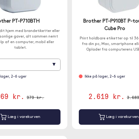
other PT-P710BTH
Brother PT-P910BT P-to
Cube Pro
dit hjem med brandetiketter eller
sonlige gaver, alt sammen nemt
Print holdbare etiketter op til 
lp af en computer, mobil eller
fra din pc, Mac, smartphone ell
tablet.
Oplader fra computerens US
▾
 lager, 2-6 uger
Ikke på lager, 2-6 uger
869 kr.
2.619 kr.
979 kr.
3.68
Læg i varekurven
Læg i varekurven