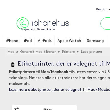
Bestil nu
Eksperten i iPhone tilbehør
iPhone
iPad
AirPods
Apple Watch
Samsung
Mac
»
Generelt Mac-tilbehør
»
Printere
» Labelprintere
Etiketprinter, der er velegnet til
Etiketprintere til Mac/ Macbook
tilsluttes enten via US
teknologi. Næsten alle etiketprintere har deres egne a
maksimalt.
Læs mere etiketprinter, der er velegnet til Mac / Macb