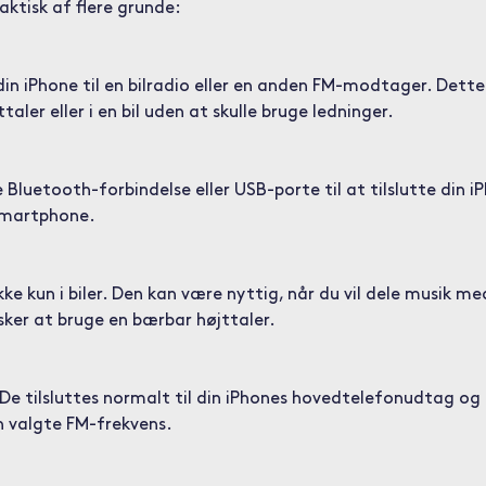
aktisk af flere grunde:
din iPhone til en bilradio eller en anden FM-modtager. Dette
aler eller i en bil uden at skulle bruge ledninger.
luetooth-forbindelse eller USB-porte til at tilslutte din i
 smartphone.
kke kun i biler. Den kan være nyttig, når du vil dele musik m
nsker at bruge en bærbar højttaler.
 De tilsluttes normalt til din iPhones hovedtelefonudtag og 
en valgte FM-frekvens.