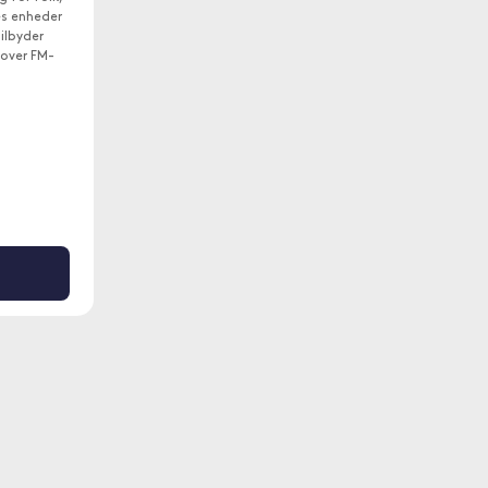
es enheder
tilbyder
 over FM-
den via