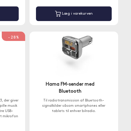
Læg i varekurven
-28%
Hama FM-sender med
Bluetooth
, der giver
Til radiotransmission af Bluetooth-
pille musik
signalkilder såsom smartphones eller
tre USB-
tablets til enhver bilradio.
t mikrofon