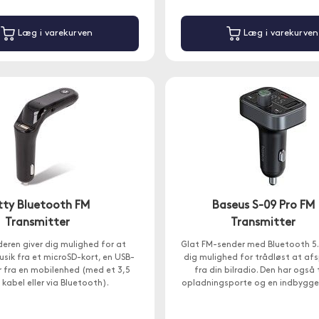
Læg i varekurven
Læg i varekurven
tty Bluetooth FM
Baseus S-09 Pro FM
Transmitter
Transmitter
eren giver dig mulighed for at
Glat FM-sender med Bluetooth 5.3
usik fra et microSD-kort, en USB-
dig mulighed for trådløst at afs
er fra en mobilenhed (med et 3,5
fra din bilradio. Den har også 
kabel eller via Bluetooth).
opladningsporte og en indbygge
til håndfri opkald.