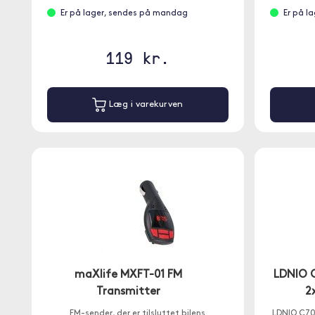
Er på lager, sendes på mandag
Er på l
119 kr.
Læg i varekurven
maXlife MXFT-01 FM
LDNIO 
Transmitter
2
FM-sender, der er tilsluttet bilens
LDNIO C705