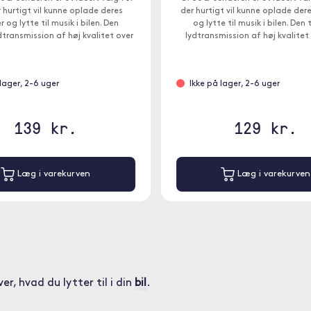
r hurtigt vil kunne oplade deres
der hurtigt vil kunne oplade der
 og lytte til musik i bilen. Den
og lytte til musik i bilen. Den 
ydtransmission af høj kvalitet over
lydtransmission af høj kvalitet
et, forbundet til lydkilden via
båndet, forbundet til lydkil
Bluetooth.
Bluetooth.
 lager, 2-6 uger
Ikke på lager, 2-6 uger
139 kr.
129 kr.
Læg i varekurven
Læg i varekurven
, hvad du lytter til i din
bil
.