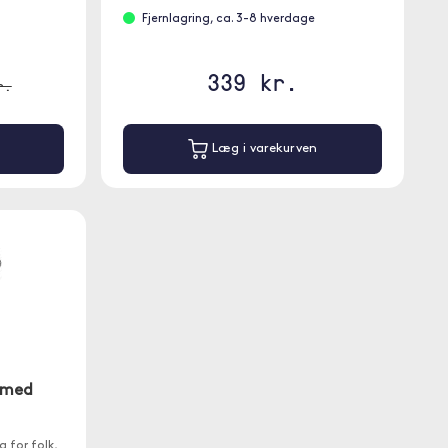
Fjernlagring, ca. 3-8 hverdage
339 kr.
r.
Læg i varekurven
 med
 for folk,