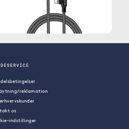
NDESERVICE
delsbetingelser
ytning/reklamation
 erhvervskunder
takt os
kie-indstillinger