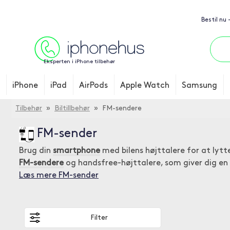
Bestil nu
Eksperten i iPhone tilbehør
iPhone
iPad
AirPods
Apple Watch
Samsung
Tilbehør
»
Biltillbehør
» FM-sendere
FM-sender
Brug din
smartphone
med bilens højttalere for at lytte
FM-sendere
og handsfree-højttalere, som giver dig en 
Læs mere FM-sender
Filter