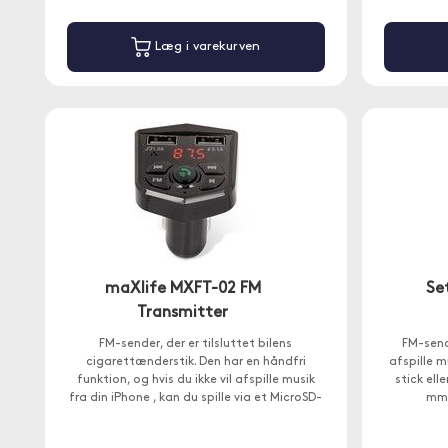
Læg i varekurven
maXlife MXFT-02 FM
Se
Transmitter
FM-sender, der er tilsluttet bilens
FM-send
cigarettænderstik. Den har en håndfri
afspille m
funktion, og hvis du ikke vil afspille musik
stick ell
fra din iPhone , kan du spille via et MicroSD-
mm 
kort (medfølger ikke).