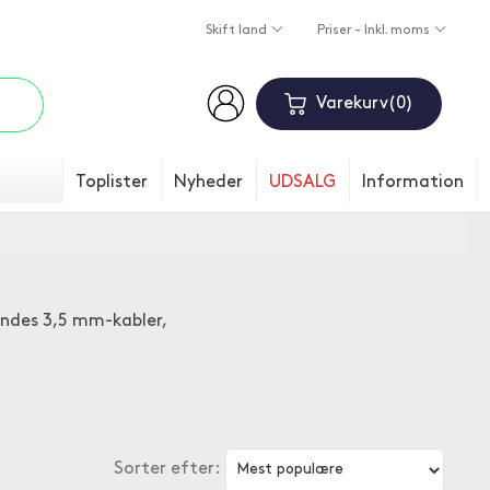
Skift land
Priser - Inkl. moms
Varekurv
0
Toplister
Nyheder
UDSALG
Information
findes 3,5 mm-kabler,
Sorter efter: