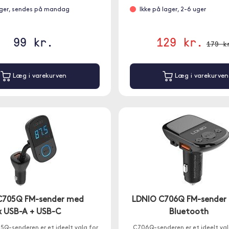
ager, sendes på mandag
Ikke på lager, 2-6 uger
99 kr.
129 kr.
179 k
Læg i varekurven
Læg i varekurven
C705Q FM-sender med
LDNIO C706Q FM-sender
x USB-A + USB-C
Bluetooth
Q-senderen er et ideelt valg for
C706Q-senderen er et ideelt valg