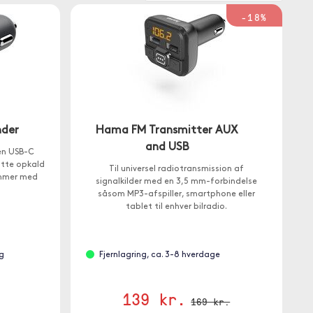
-18%
nder
Hama FM Transmitter AUX
and USB
en USB-C
utte opkald
Til universel radiotransmission af
ummer med
signalkilder med en 3,5 mm-forbindelse
såsom MP3-afspiller, smartphone eller
tablet til enhver bilradio.
g
Fjernlagring, ca. 3-8 hverdage
139 kr.
169 kr.