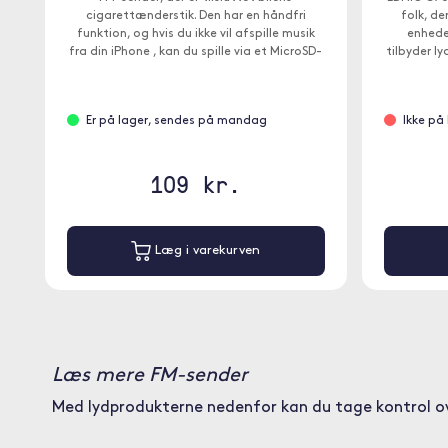
cigarettænderstik. Den har en håndfri
folk, de
funktion, og hvis du ikke vil afspille musik
enheder
fra din iPhone , kan du spille via et MicroSD-
tilbyder l
kort (medfølger ikke).
FM-bånd
Er på lager, sendes på mandag
Ikke på
109 kr.
Læg i varekurven
Læs mere FM-sender
Med lydprodukterne nedenfor kan du tage kontrol over