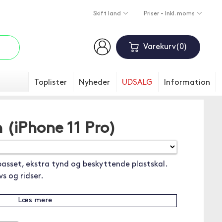
Skift land
Priser - Inkl. moms
Varekurv
0
Toplister
Nyheder
UDSALG
Information
 (iPhone 11 Pro)
passet, ekstra tynd og beskyttende plastskal.
s og ridser.
Læs mere