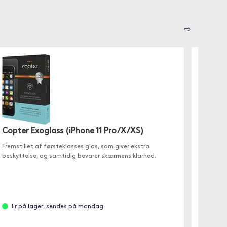
⇨
Copter Exoglass (iPhone 11 Pro/X/XS)
Devia 
42/41
Fremstillet af førsteklasses glas, som giver ekstra
beskyttelse, og samtidig bevarer skærmens klarhed.
Stilren 
Er på lager, sendes på mandag
Er p