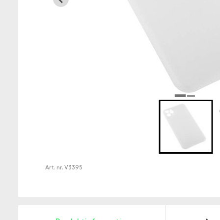
Art. nr.
V3395