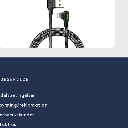
NDESERVICE
delsbetingelser
ytning/reklamation
 erhvervskunder
takt os