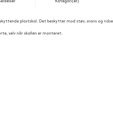
eldelser
Kategori(er)
skyttende plastskal. Det beskytter mod støv, snavs og ridse
rte, selv når skallen er monteret.