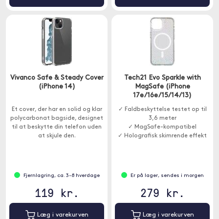
Vivanco Safe & Steady Cover
Tech21 Evo Sparkle with
(iPhone 14)
MagSafe (iPhone
17e/16e/15/14/13)
Et cover, der har en solid og klar
✓ Faldbeskyttelse testet op til
polycarbonat bagside, designet
3,6 meter
til at beskytte din telefon uden
✓ MagSafe-kompatibel
at skjule den.
✓ Holografisk skimrende effekt
Fjernlagring, ca. 3-8 hverdage
Er på lager, sendes i morgen
119 kr.
279 kr.
Læg i varekurven
Læg i varekurven