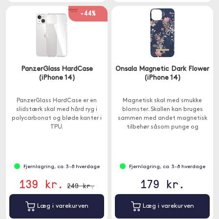
-44%
PanzerGlass HardCase
Onsala Magnetic Dark Flower
(iPhone 14)
(iPhone 14)
PanzerGlass HardCase er en
Magnetisk skal med smukke
slidstærk skal med hård ryg i
blomster. Skallen kan bruges
polycarbonat og bløde kanter i
sammen med andet magnetisk
TPU.
tilbehør såsom punge og
bilholdere.
Fjernlagring, ca. 3-8 hverdage
Fjernlagring, ca. 3-8 hverdage
139 kr.
179 kr.
249 kr.
Læg i varekurven
Læg i varekurven