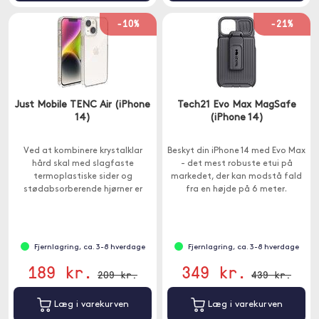
-10%
-21%
Just Mobile TENC Air (iPhone
Tech21 Evo Max MagSafe
14)
(iPhone 14)
Ved at kombinere krystalklar
Beskyt din iPhone 14 med Evo Max
hård skal med slagfaste
- det mest robuste etui på
termoplastiske sider og
markedet, der kan modstå fald
stødabsorberende hjørner er
fra en højde på 6 meter.
TENC Air specielt designet til at
beskytte.
Fjernlagring, ca. 3-8 hverdage
Fjernlagring, ca. 3-8 hverdage
189 kr.
349 kr.
209 kr.
439 kr.
Læg i varekurven
Læg i varekurven