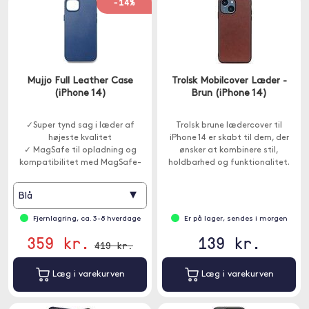
-14%
Mujjo Full Leather Case
Trolsk Mobilcover Læder -
(iPhone 14)
Brun (iPhone 14)
✓Super tynd sag i læder af
Trolsk brune lædercover til
højeste kvalitet
iPhone 14 er skabt til dem, der
✓ MagSafe til opladning og
ønsker at kombinere stil,
kompatibilitet med MagSafe-
holdbarhed og funktionalitet.
beslag
✓ Forhøjede beskyttelsesrammer
▾
Blå
omkring skærm og kamera
Fjernlagring, ca. 3-8 hverdage
Er på lager, sendes i morgen
359 kr.
139 kr.
419 kr.
Læg i varekurven
Læg i varekurven