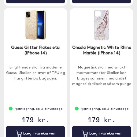
Guess Glitter Flakes etui
Onsala Magnetic White Rhino
(iPhone 14)
Marble (iPhone 14)
En glitrende skal fra moderne
Magnetisk skal med smukt
Guess . Skallen er lavet af TPU og
marmormønster. Skallen kan
har glitter på bagsiden.
bruges sammen med andet
magnetisk tilbehør såsom punge
og bilholdere.
Fjernlagring, ca. 3-8 hverdage
Fjernlagring, ca. 3-8 hverdage
179 kr.
179 kr.
Læg i varekurven
Læg i varekurven