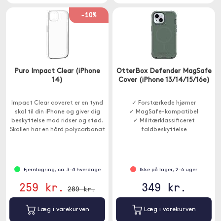
-10%
Puro Impact Clear (iPhone
OtterBox Defender MagSafe
14)
Cover (iPhone 13/14/15/16e)
Impact Clear coveret er en tynd
✓ Forstærkede hjørner
skal til din iPhone og giver dig
✓ MagSafe-kompatibel
beskyttelse mod ridser og stød.
✓ Militærklassificeret
Skallen har en hård polycarbonat
faldbeskyttelse
bagside og bløde TPU kanter.
Fjernlagring, ca. 3-8 hverdage
Ikke på lager, 2-6 uger
259 kr.
349 kr.
289 kr.
Læg i varekurven
Læg i varekurven