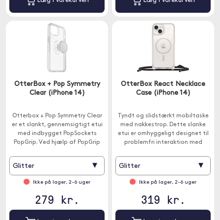
Læg i varekurven
Læg i varekurven
OtterBox + Pop Symmetry
OtterBox React Necklace
Clear (iPhone 14)
Case (iPhone 14)
Otterbox + Pop Symmetry Clear
Tyndt og slidstærkt mobiltaske
er et slankt, gennemsigtigt etui
med nakkestrop. Dette slanke
med indbygget PopSockets
etui er omhyggeligt designet til
PopGrip. Ved hjælp af PopGrip
problemfri interaktion med
får du godt fat i din telefon.
MagSafe-opladere og MagSafe-
tilbehør.
▾
▾
Glitter
Glitter
Ikke på lager, 2-6 uger
Ikke på lager, 2-6 uger
279 kr.
319 kr.