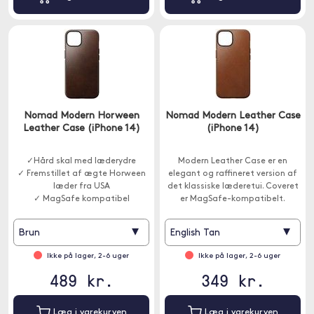
Nomad Modern Horween
Nomad Modern Leather Case
Leather Case (iPhone 14)
(iPhone 14)
✓Hård skal med læderydre
Modern Leather Case er en
✓ Fremstillet af ægte Horween
elegant og raffineret version af
læder fra USA
det klassiske læderetui. Coveret
✓ MagSafe kompatibel
er MagSafe-kompatibelt.
▾
▾
Brun
English Tan
Ikke på lager, 2-6 uger
Ikke på lager, 2-6 uger
489 kr.
349 kr.
Læg i varekurven
Læg i varekurven