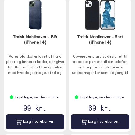
Trolsk Mobilcover - Blå
Trolsk Mobilcover - Sort
(iPhone 14)
(iPhone 14)
Vores blå skal er lavet af hård
Coveret er præcist designet til
plast og imiteret læder, der giver
at passe perfekt til din telefon
holdbar og robust beskyttelse
og har præcist placerede
mod hverdagsslitage, stød og
udskæringer for nem adgang til
ridser.
alle knapper, porte og kamera.
Er på lager, sendes i morgen
Er på lager, sendes i morgen
99 kr.
69 kr.
Læg i varekurven
Læg i varekurven