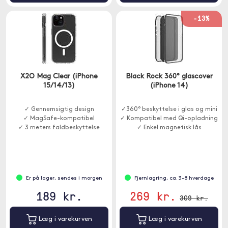
-13%
X2O Mag Clear (iPhone
Black Rock 360° glascover
15/14/13)
(iPhone 14)
✓ Gennemsigtig design
✓360° beskyttelse i glas og mini
✓ MagSafe-kompatibel
✓ Kompatibel med Qi-opladning
✓ 3 meters faldbeskyttelse
✓ Enkel magnetisk lås
Er på lager, sendes i morgen
Fjernlagring, ca. 3-8 hverdage
189 kr.
269 kr.
309 kr.
Læg i varekurven
Læg i varekurven