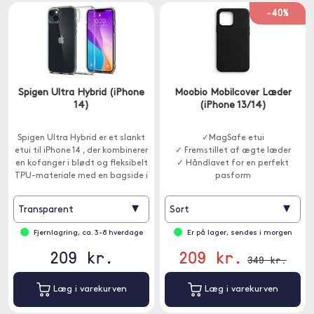
-40%
Spigen Ultra Hybrid (iPhone
Moobio Mobilcover Læder
14)
(iPhone 13/14)
Spigen Ultra Hybrid er et slankt
✓MagSafe etui
etui til iPhone 14 , der kombinerer
✓ Fremstillet af ægte læder
en kofanger i blødt og fleksibelt
✓ Håndlavet for en perfekt
TPU-materiale med en bagside i
pasform
hård plast.
▾
▾
Transparent
Sort
Fjernlagring, ca. 3-8 hverdage
Er på lager, sendes i morgen
209 kr.
209 kr.
349 kr.
Læg i varekurven
Læg i varekurven