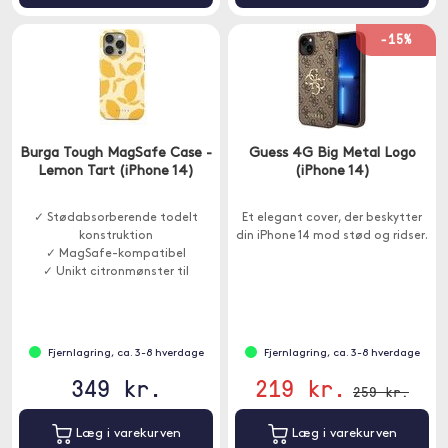
-15%
Burga Tough MagSafe Case -
Guess 4G Big Metal Logo
Lemon Tart (iPhone 14)
(iPhone 14)
✓ Stødabsorberende todelt
Et elegant cover, der beskytter
konstruktion
din iPhone 14 mod stød og ridser.
✓ MagSafe-kompatibel
✓ Unikt citronmønster til
personlig stil
Fjernlagring, ca. 3-8 hverdage
Fjernlagring, ca. 3-8 hverdage
349 kr.
219 kr.
259 kr.
Læg i varekurven
Læg i varekurven