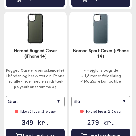
Nomad Rugged Cover
Nomad Sport Cover (iPhone
(iPhone 14)
14)
Rugged Case er overraskende let
✓Højglans bagside
i hånden og beskytter din iPhone
✓ 1,8 meter faldsikring
fra alle vinkler med en slidstærk
✓ MagSafe kompatibel
polycarbonatramme og
forstærkede hjørnekofangere.
▾
▾
Grøn
Blå
Ikke på lager, 2-6 uger
Ikke på lager, 2-6 uger
349 kr.
279 kr.