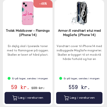
-46%
Trolsk Mobilcover - Flamingo
Armor-X vandtæt etui med
(iPhone 14)
MagSafe (iPhone 14)
En dejlig skal i lyserøde toner
Vandtæt cover til iPhone 14 med
med to flamingoer på ryggen.
indbyggede MagSafe magneter.
Skallen er lavet af hård plast.
Skallen er bygget til at modstå
hårde forhold og har en
indbygget skærmbeskytter for
omfattende beskyttelse.
Er på lager, sendes i morgen
Er på lager, sendes i morgen
59 kr.
559 kr.
109 kr.
Læg i varekurven
Læg i varekurven