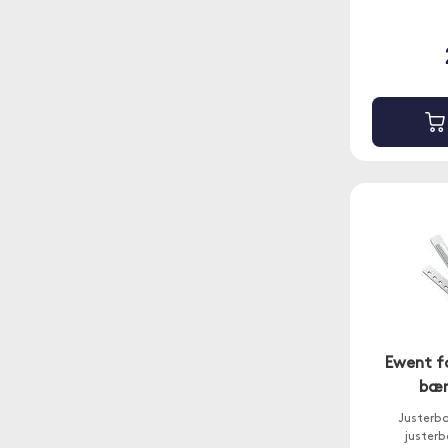
Ewent fo
bær
Justerba
justerb