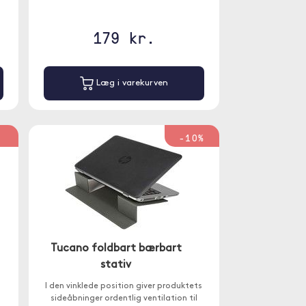
179 kr.
Læg i varekurven
%
-10%
Tucano foldbart bærbart
stativ
I den vinklede position giver produktets
sideåbninger ordentlig ventilation til