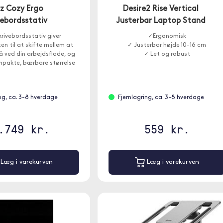
tz Cozy Ergo
Desire2 Rise Vertical
vebordsstativ
Justerbar Laptop Stand
krivebordsstativ giver
✓Ergonomisk
eten til at skifte mellem at
✓ Justerbar højde 10-16 cm
å ved din arbejdsflade, og
✓ Let og robust
mpakte, bærbare størrelse
et ergonomisk stativ hvor
som helst.
ing, ca. 3-8 hverdage
Fjernlagring, ca. 3-8 hverdage
.749 kr.
559 kr.
Læg i varekurven
Læg i varekurven