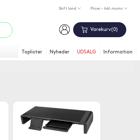
Skift land
Priser - Inkl. moms
Varekurv
0
Toplister
Nyheder
UDSALG
Information