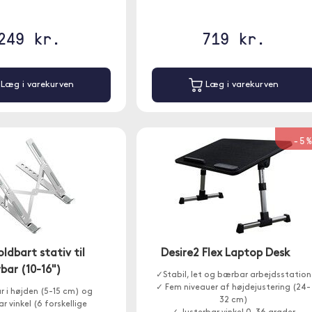
249 kr.
719 kr.
Læg i varekurven
Læg i varekurven
-5
ldbart stativ til
Desire2 Flex Laptop Desk
bar (10-16")
✓Stabil, let og bærbar arbejdsstation
✓ Fem niveauer af højdejustering (24-
r i højden (5-15 cm) og
32 cm)
ar vinkel (6 forskellige