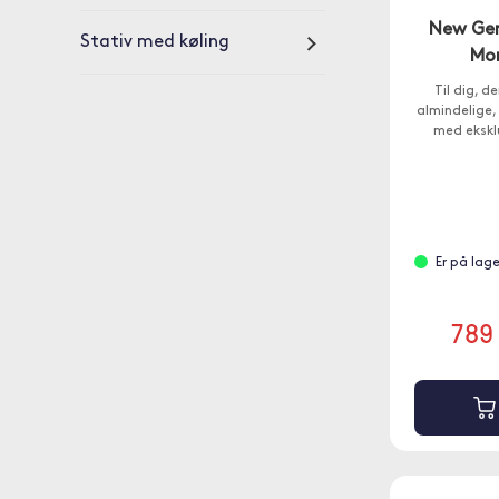
New Gen
Stativ med køling
Mon
Til dig, d
almindelige,
med eksklu
Er på lag
789