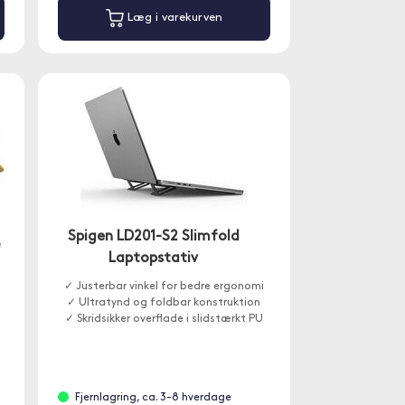
Læg i varekurven
Spigen LD201-S2 Slimfold
æ
Laptopstativ
✓ Justerbar vinkel for bedre ergonomi
✓ Ultratynd og foldbar konstruktion
✓ Skridsikker overflade i slidstærkt PU
Fjernlagring, ca. 3-8 hverdage