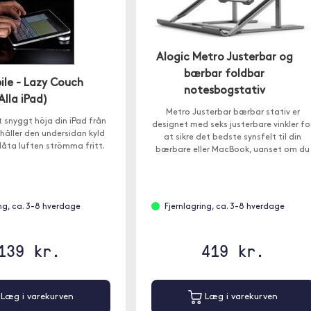
Alogic Metro Justerbar og
bærbar foldbar
ile - Lazy Couch
notesbogstativ
Alla iPad)
Metro Justerbar bærbar stativ er
 snyggt höja din iPad från
designet med seks justerbare vinkler fo
 håller den undersidan kyld
at sikre det bedste synsfelt til din
åta luften strömma fritt.
bærbare eller MacBook, uanset om du
er hjemme eller på kontoret.
ing, ca. 3-8 hverdage
Fjernlagring, ca. 3-8 hverdage
139 kr.
419 kr.
Læg i varekurven
Læg i varekurven