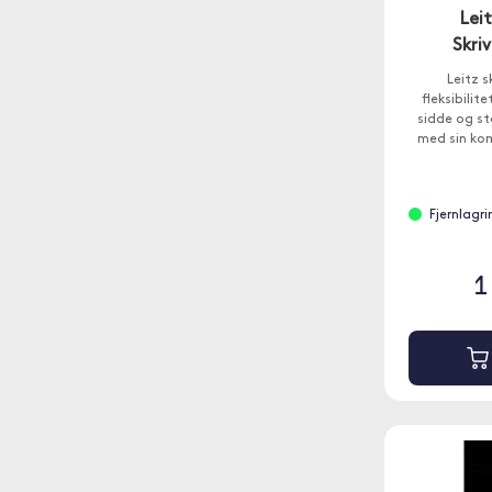
Lei
Skri
Leitz s
fleksibilit
sidde og st
med sin ko
skaber den 
Fjernlagr
1