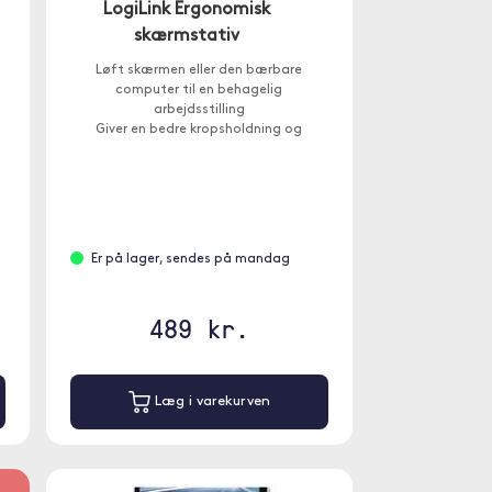
LogiLink Ergonomisk
skærmstativ
Løft skærmen eller den bærbare
computer til en behagelig
arbejdsstilling
Giver en bedre kropsholdning og
aflaster nakken
å
USB-A 3.0-porte og en USB-C-port
Er på lager, sendes på mandag
489 kr.
Læg i varekurven
%