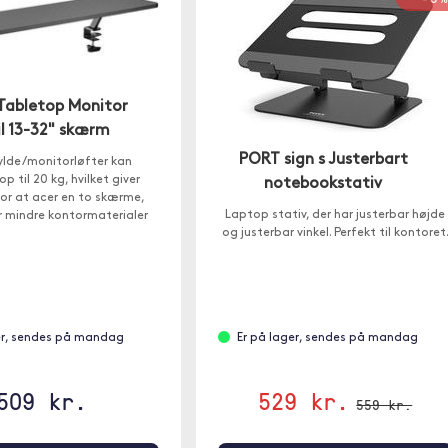
 Tabletop Monitor
til 13-32" skærm
PORT sign s Justerbart
ylde/monitorløfter kan
p til 20 kg, hvilket giver
notebookstativ
or at acer en to skærme,
Laptop stativ, der har justerbar højde
r mindre kontormaterialer
og justerbar vinkel. Perfekt til kontoret
er interiørdetaljer.
er, sendes på mandag
Er på lager, sendes på mandag
509 kr.
529 kr.
559 kr.