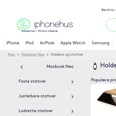
Bestil nu
Eksperten i iPhone tilbehør
iPhone
iPad
AirPods
Apple Watch
Samsung
Mac
»
Macbook Neo
» Holdere og stativer
Holde
Macbook Neo
Populære pr
Faste stativer
Justerbare stativer
Lodrette stativer