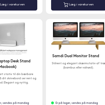
Læg i varekurven
Læg i varekurven
Samdi Dual Monitor Stand
Laptop Desk Stand
Stilrent og elegant skærmstativ af tr
Macbook)
(bambus eller valnød).
art stativ til din bærbare
 dit skrivebord ser rent og
d. Elegant og nyttig.
er, sendes på mandag
Er på lager, sendes på mandag