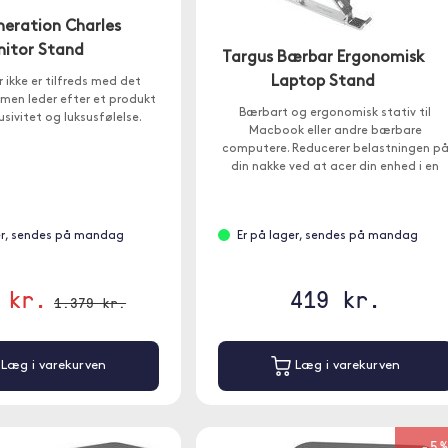
eration Charles
itor Stand
Targus Bærbar Ergonomisk
Laptop Stand
er ikke er tilfreds med det
 men leder efter et produkt
Bærbart og ergonomisk stativ til
sivitet og luksusfølelse.
Macbook eller andre bærbare
computere. Reducerer belastningen p
din nakke ved at acer din enhed i en
behagelig betragtningsvinkel.
er, sendes på mandag
Er på lager, sendes på mandag
 kr.
419 kr.
1.379 kr.
Læg i varekurven
Læg i varekurven
-5