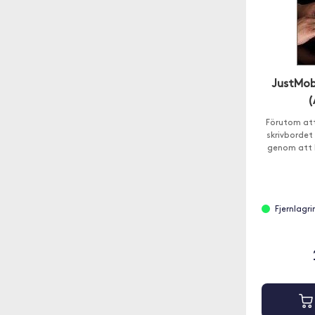
JustMob
(
Förutom att
skrivbordet
genom att l
Fjernlagr