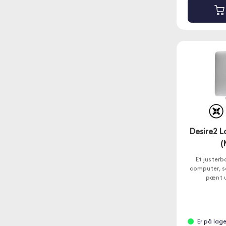
Desire2 
(
Et justerb
computer, så
pænt u
Er på lag