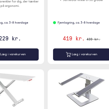
✓ Justerbar vinkel 0-36 grader
orenkler for dig, der tænker
på ergonomi.
ing, ca. 3-8 hverdage
Fjernlagring, ca. 3-8 hverdage
229 kr.
419 kr.
439 kr.
Læg i varekurven
Læg i varekurven