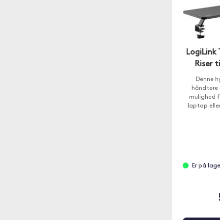
LogiLink
Riser 
Denne h
håndtere o
mulighed f
laptop elle
ell
Er på lag