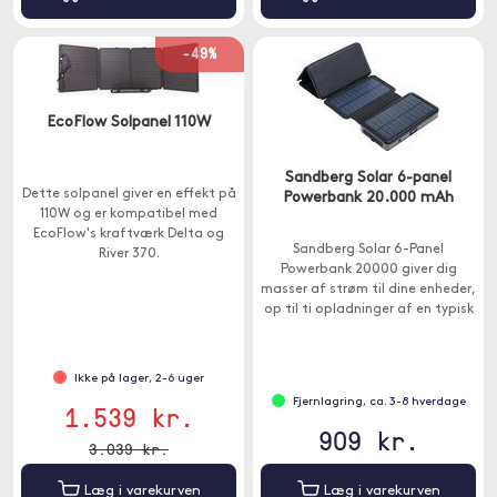
-49%
EcoFlow Solpanel 110W
Sandberg Solar 6-panel
Dette solpanel giver en effekt på
Powerbank 20.000 mAh
110W og er kompatibel med
EcoFlow's kraftværk Delta og
Sandberg Solar 6-Panel
River 370.
Powerbank 20000 giver dig
masser af strøm til dine enheder,
op til ti opladninger af en typisk
smartphone.
Ikke på lager, 2-6 uger
Fjernlagring, ca. 3-8 hverdage
1.539 kr.
909 kr.
3.039 kr.
Læg i varekurven
Læg i varekurven