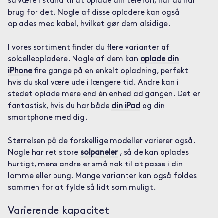
så være i stand til at oplade din telefon, når du har
brug for det. Nogle af disse opladere kan også
oplades med kabel, hvilket gør dem alsidige.
I vores sortiment finder du flere varianter af
solcelleopladere. Nogle af dem kan
oplade din
iPhone
fire gange på en enkelt opladning, perfekt
hvis du skal være ude i længere tid. Andre kan i
stedet oplade mere end én enhed ad gangen. Det er
fantastisk, hvis du har både
din iPad
og din
smartphone med dig.
Størrelsen på de forskellige modeller varierer også.
Nogle har ret store
solpaneler
, så de kan oplades
hurtigt, mens andre er små nok til at passe i din
lomme eller pung. Mange varianter kan også foldes
sammen for at fylde så lidt som muligt.
Varierende kapacitet