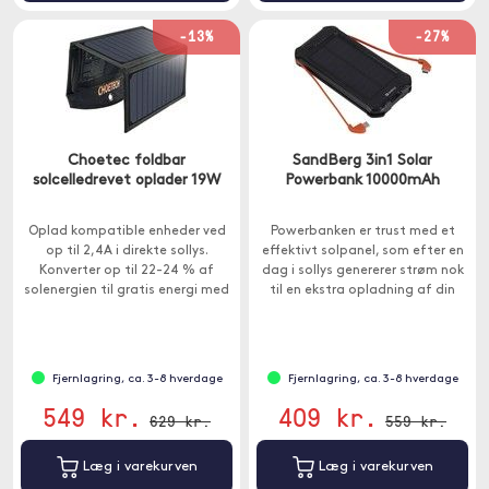
-13%
-27%
Choetec foldbar
SandBerg 3in1 Solar
solcelledrevet oplader 19W
Powerbank 10000mAh
Oplad kompatible enheder ved
Powerbanken er trust med et
op til 2,4A i direkte sollys.
effektivt solpanel, som efter en
Konverter op til 22-24 % af
dag i sollys genererer strøm nok
solenergien til gratis energi med
til en ekstra opladning af din
højeffektiv SunPower solpanel.
smartphone.
Fjernlagring, ca. 3-8 hverdage
Fjernlagring, ca. 3-8 hverdage
549 kr.
409 kr.
629 kr.
559 kr.
Læg i varekurven
Læg i varekurven