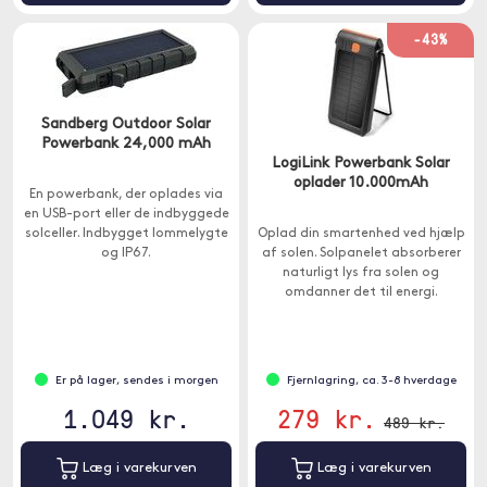
-43%
Sandberg Outdoor Solar
Powerbank 24,000 mAh
LogiLink Powerbank Solar
oplader 10.000mAh
En powerbank, der oplades via
en USB-port eller de indbyggede
solceller. Indbygget lommelygte
Oplad din smartenhed ved hjælp
og IP67.
af solen. Solpanelet absorberer
naturligt lys fra solen og
omdanner det til energi.
Er på lager, sendes i morgen
Fjernlagring, ca. 3-8 hverdage
1.049 kr.
279 kr.
489 kr.
Læg i varekurven
Læg i varekurven