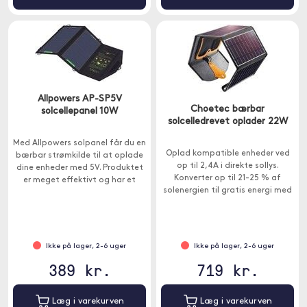
Allpowers AP-SP5V
Choetec bærbar
solcellepanel 10W
solcelledrevet oplader 22W
Med Allpowers solpanel får du en
Oplad kompatible enheder ved
bærbar strømkilde til at oplade
op til 2,4A i direkte sollys.
dine enheder med 5V. Produktet
Konverter op til 21-25 % af
er meget effektivt og har et
solenergien til gratis energi med
foldbart, kompakt design.
højeffektiv SunPower solpanel.
Ikke på lager, 2-6 uger
Ikke på lager, 2-6 uger
389 kr.
719 kr.
Læg i varekurven
Læg i varekurven