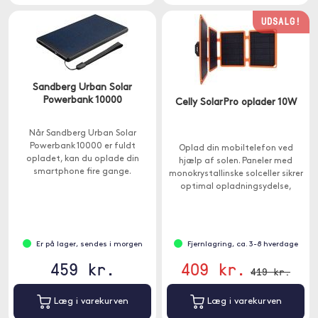
UDSALG!
Sandberg Urban Solar
Powerbank 10000
Celly SolarPro oplader 10W
Når Sandberg Urban Solar
Powerbank 10000 er fuldt
Oplad din mobiltelefon ved
opladet, kan du oplade din
hjælp af solen. Paneler med
smartphone fire gange.
monokrystallinske solceller sikrer
optimal opladningsydelse,
samtidig med at størrelsen
holdes kompakt.
Er på lager, sendes i morgen
Fjernlagring, ca. 3-8 hverdage
459 kr.
409 kr.
419 kr.
Læg i varekurven
Læg i varekurven