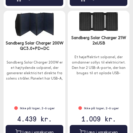
Sandberg Solar Charger 21W
Sandberg Solar Charger 200W
2xUSB
QC3.0+PD+DC
Et højeffektivt solpanel, der
Sandberg Solar Charger 200W er
omdanner sollys til elektricitet.
et højtydende solpanel, der
Den har 2 USB-A-porte, der kan
genererer elektricitet direkte fra
bruges til at oplade USB-
solens stråler. Panelet har USB-A,
enheder såsom smartphone,
USB-C og DC-porte.
tablet eller powerbank
(medfølger ikke).
Ikke på lager, 2-6 uger
Ikke på lager, 2-6 uger
4.439 kr.
1.009 kr.
Læg i varekurven
Læg i varekurven