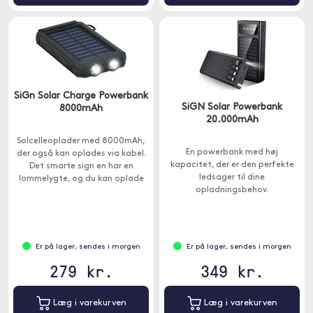
SiGn Solar Charge Powerbank
SiGN Solar Powerbank
8000mAh
20.000mAh
Solcelleoplader med 8000mAh,
En powerbank med høj
der også kan oplades via kabel.
kapacitet, der er den perfekte
Det smarte sign en har en
ledsager til dine
lommelygte, og du kan oplade
opladningsbehov.
to enheder på samme tid takket
være 2x USB-A-stik.
Er på lager, sendes i morgen
Er på lager, sendes i morgen
279 kr.
349 kr.
Læg i varekurven
Læg i varekurven