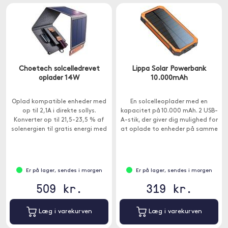
Choetech solcelledrevet
Lippa Solar Powerbank
oplader 14W
10.000mAh
Oplad kompatible enheder med
En solcelleoplader med en
op til 2,1A i direkte sollys.
kapacitet på 10.000 mAh. 2 USB-
Konverter op til 21,5-23,5 % af
A-stik, der giver dig mulighed for
solenergien til gratis energi med
at oplade to enheder på samme
højeffektiv SunPower solpanel.
tid.
Er på lager, sendes i morgen
Er på lager, sendes i morgen
509 kr.
319 kr.
Læg i varekurven
Læg i varekurven