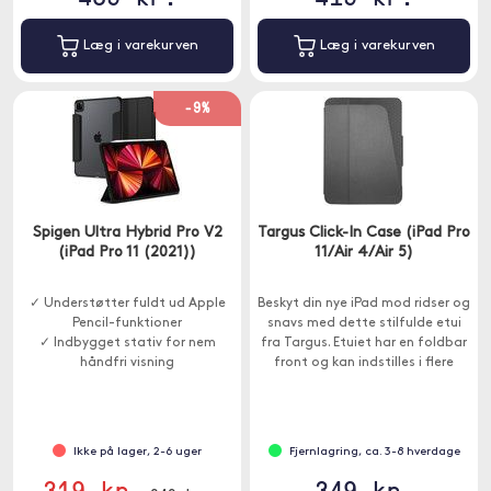
Læg i varekurven
Læg i varekurven
-9%
Spigen Ultra Hybrid Pro V2
Targus Click-In Case (iPad Pro
(iPad Pro 11 (2021))
11/Air 4/Air 5)
✓ Understøtter fuldt ud Apple
Beskyt din nye iPad mod ridser og
Pencil-funktioner
snavs med dette stilfulde etui
✓ Indbygget stativ for nem
fra Targus. Etuiet har en foldbar
håndfri visning
front og kan indstilles i flere
✓ Dobbeltlag med Air Cushion
forskellige vinkler.
Technology
Ikke på lager, 2-6 uger
Fjernlagring, ca. 3-8 hverdage
319 kr.
349 kr.