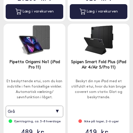
Læg i varekurven
Læg i varekurven
Pipetto Origami No1 (iPad
Spigen Smart Fold Plus (iPad
Pro 11)
Air 4/Air 5/Pro 11)
Et beskyttende etui, som du kan
Beskyt din nye iPad med et
indstille i fem forskellige vinkler.
stilfuldt etui, hvor du kan bruge
Automatisk vækning /
coveret som stativ. Glat og
søvnfunktion i låget.
beskyttende.
▾
Grå
Fjernlagring, ca. 3-8 hverdage
Ikke på lager, 2-6 uger
489 kr.
419 kr.