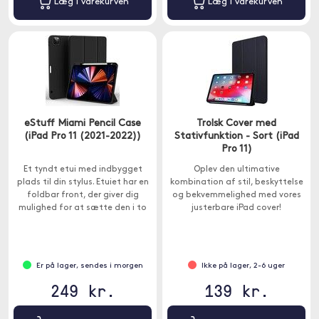
Læg i varekurven
Læg i varekurven
eStuff Miami Pencil Case
Trolsk Cover med
(iPad Pro 11 (2021-2022))
Stativfunktion - Sort (iPad
Pro 11)
Et tyndt etui med indbygget
Oplev den ultimative
plads til din stylus. Etuiet har en
kombination af stil, beskyttelse
foldbar front, der giver dig
og bekvemmelighed med vores
mulighed for at sætte den i to
justerbare iPad cover!
forskellige positioner.
Er på lager, sendes i morgen
Ikke på lager, 2-6 uger
249 kr.
139 kr.