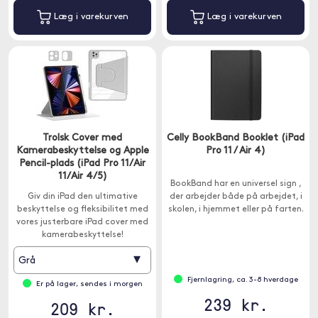
Læg i varekurven
Læg i varekurven
Trolsk Cover med
Celly BookBand Booklet (iPad
Kamerabeskyttelse og Apple
Pro 11 / Air 4)
Pencil-plads (iPad Pro 11/Air
11/Air 4/5)
BookBand har en universel sign ,
Giv din iPad den ultimative
der arbejder både på arbejdet, i
beskyttelse og fleksibilitet med
skolen, i hjemmet eller på farten.
vores justerbare iPad cover med
kamerabeskyttelse!
▾
Grå
Fjernlagring, ca. 3-8 hverdage
Er på lager, sendes i morgen
239 kr.
209 kr.