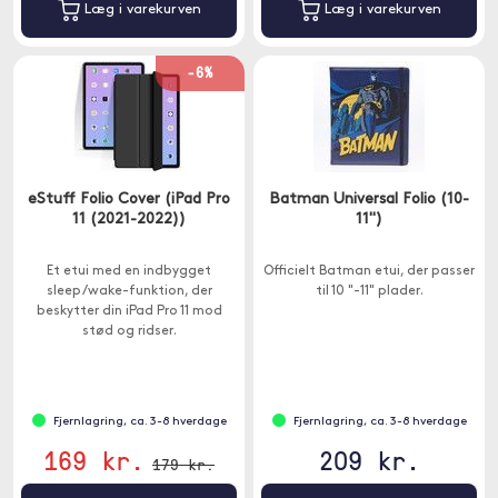
Læg i varekurven
Læg i varekurven
-6%
eStuff Folio Cover (iPad Pro
Batman Universal Folio (10-
11 (2021-2022))
11")
Et etui med en indbygget
Officielt Batman etui, der passer
sleep/wake-funktion, der
til 10 "-11" plader.
beskytter din iPad Pro 11 mod
stød og ridser.
Fjernlagring, ca. 3-8 hverdage
Fjernlagring, ca. 3-8 hverdage
169 kr.
209 kr.
179 kr.