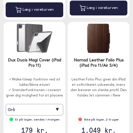
Læg i varekurven
Læg i varekurven
Dux Ducis Magi Cover (iPad
Nomad Leather Folio Plus
Pro 11)
(iPad Pro 11/Air 5/4)
✓Wake/sleep funktion ved at
Leather Folio Plus giver din iPad
lukke/åbne etuiet
et sofistikeret udseende, mens
✓ Standerfunktionen i coveret
den bevarer sin slanke profil. Den
giver dig mulighed for at placere
foldes let sammen i flere
iPad i forskellige vinkler
standpladser.
▾
Grå
Er på lager, sendes i morgen
Ikke på lager, 2-6 uger
179 kr.
1.049 kr.