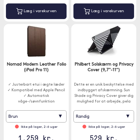
Læg i varekurven
Læg i varekurven
Nomad Modern Leather Folio
Philbert Solskærm og Privacy
(iPad Pro 11)
Cover (9,7"-11")
✓ Justerbart etui i ægte læder
Dette er en unik beskyttelse med
✓ Kompatibel med Apple Pencil
indbygget afskærmning. Sun
✓ Automatisk
Shade og Privacy Cover giver dig
våge-/søvnfunktion
mulighed for at arbejde, pela
eller se en film ude i solen eller
have privatliv på offentlige
▾
▾
Brun
Randig
steder såsom tog, fly eller
caféer.
Ikke på lager, 2-6 uger
Ikke på lager, 2-6 uger
1.259 kr.
529 kr.