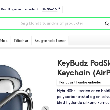
*
- Bestillinger sendes inden for
3h 30m 16s
Mac
Tilbehør
Brugte telefoner
KeyBudz PodSk
Keychain (AirP
HybridShell-serien er en hol
polycarbonatskal og en sel
blød flydende silikone kerne.