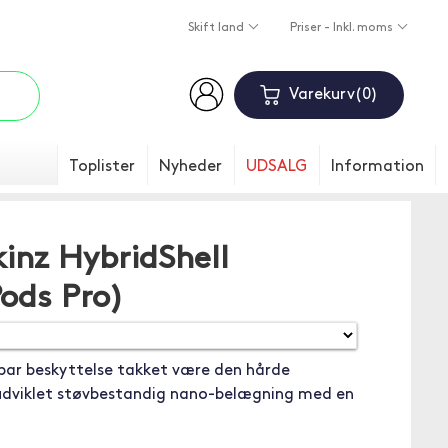
Skift land
Priser - Inkl. moms
Varekurv
0
Toplister
Nyheder
UDSALG
Information
inz HybridShell
ods Pro)
dbar beskyttelse takket være den hårde
vudviklet støvbestandig nano-belægning med en