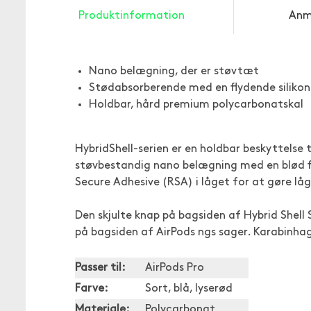
Produktinformation
Anm
Nano belægning, der er støvtæt
Stødabsorberende med en flydende silikon
Holdbar, hård premium polycarbonatskal
HybridShell-serien er en holdbar beskyttelse
støvbestandig nano belægning med en blød fl
Secure Adhesive (RSA) i låget for at gøre låg
Den skjulte knap på bagsiden af Hybrid Shell
på bagsiden af AirPods ngs sager. Karabinhag
Passer til:
AirPods Pro
Farve:
Sort, blå, lyserød
Materiale:
Polycarbonat