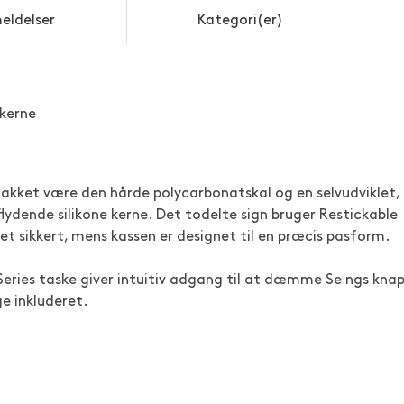
eldelser
Kategori(er)
kerne
 takket være den hårde polycarbonatskal og en selvudviklet,
ydende silikone kerne. Det todelte sign bruger Restickable
et sikkert, mens kassen er designet til en præcis pasform.
 Series taske giver intuitiv adgang til at dæmme Se ngs kna
e inkluderet.