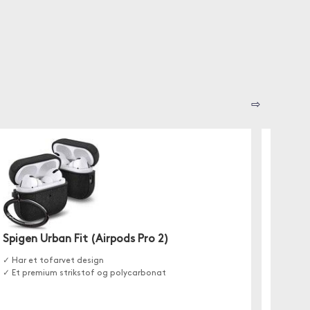
⇨
Spige
Mag Arm
Spigen Urban Fit (Airpods Pro 2)
Dette st
opladni
✓ Har et tofarvet design
✓ Et premium strikstof og polycarbonat
Fjer