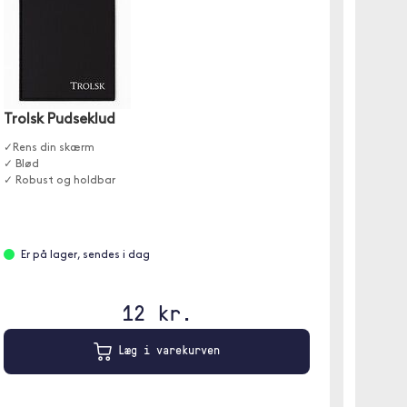
Trolsk Pudseklud
Trols
49/46
✓Rens din skærm
✓ Blød
✓ Blødt
✓ Robust og holdbar
✓ Lukke
✓ Juste
Er på lager, sendes i dag
Er på
12 kr.
Sort
Læg i varekurven